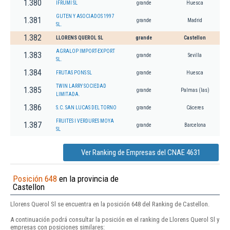
1.380
IFRUMI SL
grande
Huesca
GUTEN Y ASOCIADOS 1997
1.381
grande
Madrid
SL.
1.382
LLORENS QUEROL SL
grande
Castellon
AGRALOP IMPORT-EXPORT
1.383
grande
Sevilla
SL.
1.384
FRUTAS PONS SL
grande
Huesca
TWIN LARRY SOCIEDAD
1.385
grande
Palmas (las)
LIMITADA.
1.386
S.C. SAN LUCAS DEL TORNO
grande
Cáceres
FRUITES I VERDURES MOYA
1.387
grande
Barcelona
SL
Ver Ranking de Empresas del CNAE 4631
Posición 648
en la provincia de
Castellon
Llorens Querol Sl se encuentra en la posición 648 del Ranking de Castellon.
A continuación podrá consultar la posición en el ranking de Llorens Querol Sl y
empresas con posiciones similares: