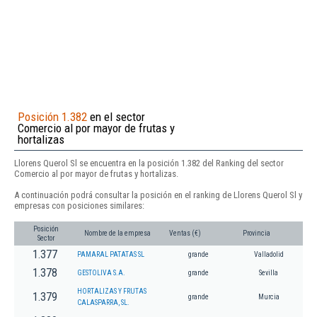
Posición 1.382
en el sector
Comercio al por mayor de frutas y
hortalizas
Llorens Querol Sl se encuentra en la posición 1.382 del Ranking del sector
Comercio al por mayor de frutas y hortalizas.
A continuación podrá consultar la posición en el ranking de Llorens Querol Sl y
empresas con posiciones similares:
Posición
Nombre de la empresa
Ventas (€)
Provincia
Sector
1.377
PAMARAL PATATAS SL
grande
Valladolid
1.378
GESTOLIVA S.A.
grande
Sevilla
HORTALIZAS Y FRUTAS
1.379
grande
Murcia
CALASPARRA, SL.