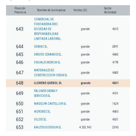
Posición
Sector
Nombre de la empresa
Ventas (€)
Provincia
Actividad
COMERCIAL DE
FONTANERIA BBC
643
SOCIEDAD DE
grande
4613
RESPONSABILIDAD
LIMITADA LABORAL.
644
GEMAC SL
grande
2891
645
DREVEX CERAMICS SL.
grande
4683
646
VISUALIS IBERICA SL
grande
4778
MATERIALES DE
647
grande
4683
CONSTRUCCION ONDA SL
648
LLORENS QUEROL SL
grande
4631
FALOMIR OBRAS Y
649
grande
4101
SERVICIOS SL.
650
MADELPA CASTELLON SL
grande
1624
651
AGROBEC SL
grande
4685
652
VILODI SL
grande
4631
653
KALEYDOS DESIGN SL
4.532.961
2345