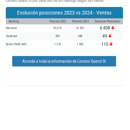
Llorens Querol Sl por cada uno de los rankings según sus ventas:
Evolución posiciones 2023 vs 2024 - Ventas
Ranking
Posición 2023
Posición 2024
Evolución Posiciones
6.408
Nacional
45.014
51.422
49
Castellon
599
648
110
Sector CNAE 4631
1.272
1.382
Acceda a toda la información de Llorens Querol Sl