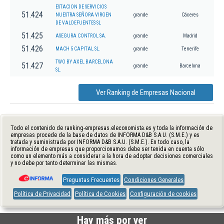
ESTACION DE SERVICIOS
51.424
NUESTRA SEÑORA VIRGEN
grande
Cáceres
DE VALDEFUENTES SL
51.425
ASEGURA CONTROL SA.
grande
Madrid
51.426
MACH 5 CAPITAL SL.
grande
Tenerife
TWO BY AXEL BARCELONA
51.427
grande
Barcelona
SL.
Ver Ranking de Empresas Nacional
Todo el contenido de ranking-empresas.eleconomista.es y toda la información de
empresas procede de la base de datos de INFORMA D&B S.A.U. (S.M.E.) y es
tratada y suministrada por INFORMA D&B S.A.U. (S.M.E.). En todo caso, la
información de empresas que proporcionamos debe ser tenida en cuenta sólo
como un elemento más a considerar a la hora de adoptar decisiones comerciales
y no debe por tanto determinar las mismas.
Preguntas Frecuentes
Condiciones Generales
Política de Privacidad
Política de Cookies
Configuración de cookies
Hay más por ver