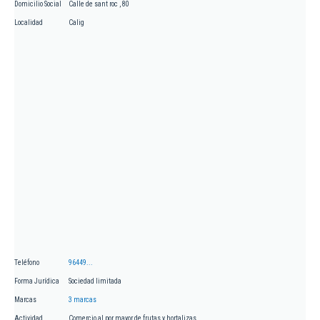
Domicilio Social
Calle de sant roc , 80
Localidad
Calig
Teléfono
96449...
Forma Jurídica
Sociedad limitada
Marcas
3 marcas
Actividad
Comercio al por mayor de frutas y hortalizas