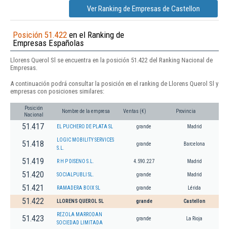
Ver Ranking de Empresas de Castellon
Posición 51.422
en el Ranking de
Empresas Españolas
Llorens Querol Sl se encuentra en la posición 51.422 del Ranking Nacional de
Empresas.
A continuación podrá consultar la posición en el ranking de Llorens Querol Sl y
empresas con posiciones similares:
Posición
Nombre de la empresa
Ventas (€)
Provincia
Nacional
51.417
EL PUCHERO DE PLATA SL
grande
Madrid
LOGIC MOBILITY SERVICES
51.418
grande
Barcelona
S.L.
51.419
R H P DISENO S.L.
4.590.227
Madrid
51.420
SOCIALPUBLI SL.
grande
Madrid
51.421
RAMADERA BOIX SL
grande
Lérida
51.422
LLORENS QUEROL SL
grande
Castellon
REZOLA MARRODAN
51.423
grande
La Rioja
SOCIEDAD LIMITADA