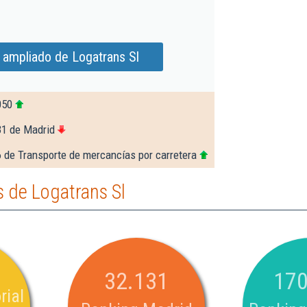
 ampliado de Logatrans Sl
050
31 de Madrid
 de Transporte de mercancías por carretera
 de Logatrans Sl
32.131
170
rial