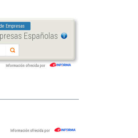
 de Empresas
mpresas Españolas
Información ofrecida por
Información ofrecida por