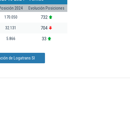
Posición 2024
Evolución Posiciones
732
170.050
704
32.131
33
5.866
ción de Logatrans Sl