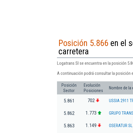
Posición 5.866
en el s
carretera
Logatrans Sl se encuentra en la posición 5.8
A continuación podrá consultar la posición 
Posición
Evolución
Nombre de la
Sector
Posiciones
702
5.861
USSIA 2911 
1.773
5.862
GRUPO TRANS
1.149
5.863
OSERATUR SL