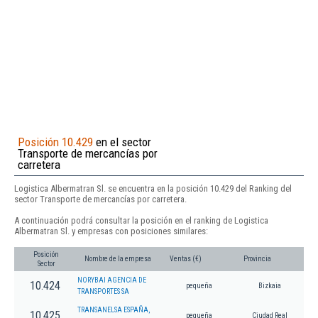
Posición 10.429
en el sector
Transporte de mercancías por
carretera
Logistica Albermatran Sl. se encuentra en la posición 10.429 del Ranking del
sector Transporte de mercancías por carretera.
A continuación podrá consultar la posición en el ranking de Logistica
Albermatran Sl. y empresas con posiciones similares:
Posición
Nombre de la empresa
Ventas (€)
Provincia
Sector
NORYBAI AGENCIA DE
10.424
pequeña
Bizkaia
TRANSPORTES SA
TRANSANELSA ESPAÑA,
10.425
pequeña
Ciudad Real