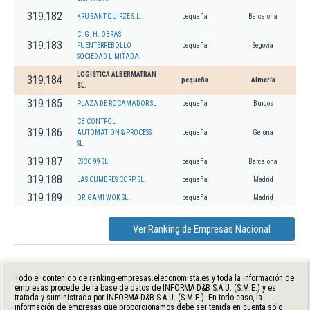
319.182
KRU SANT QUIRZE S.L.
pequeña
Barcelona
C. G. H. OBRAS
319.183
FUENTERREBOLLO
pequeña
Segovia
SOCIEDAD LIMITADA.
LOGISTICA ALBERMATRAN
319.184
pequeña
Almería
SL.
319.185
PLAZA DE ROCAMADOR SL
pequeña
Burgos
CB CONTROL
319.186
AUTOMATION & PROCESS
pequeña
Gerona
SL.
319.187
ESCO 99 SL
pequeña
Barcelona
319.188
LAS CUMBRES CORP. SL.
pequeña
Madrid
319.189
ORIGAMI WOK SL.
pequeña
Madrid
Ver Ranking de Empresas Nacional
Todo el contenido de ranking-empresas.eleconomista.es y toda la información de
empresas procede de la base de datos de INFORMA D&B S.A.U. (S.M.E.) y es
tratada y suministrada por INFORMA D&B S.A.U. (S.M.E.). En todo caso, la
información de empresas que proporcionamos debe ser tenida en cuenta sólo