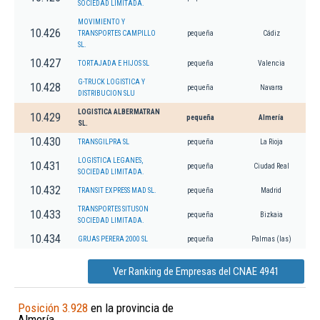
SOCIEDAD LIMITADA.
MOVIMIENTO Y
10.426
TRANSPORTES CAMPILLO
pequeña
Cádiz
SL.
10.427
TORTAJADA E HIJOS SL
pequeña
Valencia
G-TRUCK LOGISTICA Y
10.428
pequeña
Navarra
DISTRIBUCION SLU
LOGISTICA ALBERMATRAN
10.429
pequeña
Almería
SL.
10.430
TRANSGILPRA SL
pequeña
La Rioja
LOGISTICA LEGANES,
10.431
pequeña
Ciudad Real
SOCIEDAD LIMITADA.
10.432
TRANSIT EXPRESS MAD SL.
pequeña
Madrid
TRANSPORTES SITUSON
10.433
pequeña
Bizkaia
SOCIEDAD LIMITADA.
10.434
GRUAS PERERA 2000 SL
pequeña
Palmas (las)
Ver Ranking de Empresas del CNAE 4941
Posición 3.928
en la provincia de
Almería