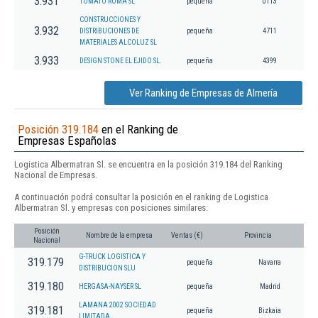
3.931
TOMATO ROMA SL
pequeña
0113
CONSTRUCCIONES Y
3.932
DISTRIBUCIONES DE
pequeña
4711
MATERIALES ALCOLUZ SL
3.933
DESIGN STONE EL EJIDO SL.
pequeña
4399
Ver Ranking de Empresas de Almería
Posición 319.184
en el Ranking de
Empresas Españolas
Logistica Albermatran Sl. se encuentra en la posición 319.184 del Ranking
Nacional de Empresas.
A continuación podrá consultar la posición en el ranking de Logistica
Albermatran Sl. y empresas con posiciones similares:
Posición
Nombre de la empresa
Ventas (€)
Provincia
Nacional
G-TRUCK LOGISTICA Y
319.179
pequeña
Navarra
DISTRIBUCION SLU
319.180
HERGASA-NAYSER SL
pequeña
Madrid
LAMANA 2002 SOCIEDAD
319.181
pequeña
Bizkaia
LIMITADA.