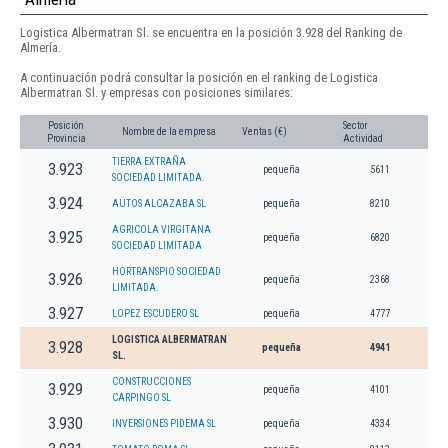
Logistica Albermatran Sl. se encuentra en la posición 3.928 del Ranking de
Almería.
A continuación podrá consultar la posición en el ranking de Logistica
Albermatran Sl. y empresas con posiciones similares:
Posición
Sector
Nombre de la empresa
Ventas (€)
Provincia
Actividad
TIERRA EXTRAÑA
3.923
pequeña
5611
SOCIEDAD LIMITADA.
3.924
AUTOS ALCAZABA SL
pequeña
8210
AGRICOLA VIRGITANA
3.925
pequeña
6820
SOCIEDAD LIMITADA
HORTRANSPIO SOCIEDAD
3.926
pequeña
2368
LIMITADA.
3.927
LOPEZ ESCUDERO SL
pequeña
4777
LOGISTICA ALBERMATRAN
3.928
pequeña
4941
SL.
CONSTRUCCIONES
3.929
pequeña
4101
CARPINGO SL
3.930
INVERSIONES PIDEMA SL
pequeña
4334