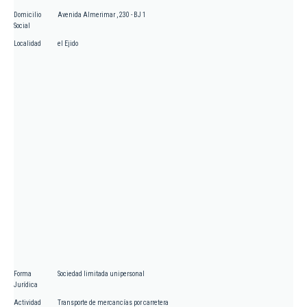
Domicilio
Avenida Almerimar , 230 - BJ 1
Social
Localidad
el Ejido
Forma
Sociedad limitada unipersonal
Jurídica
Actividad
Transporte de mercancías por carretera