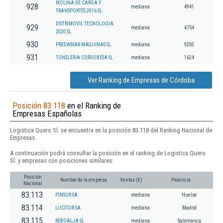
MOLINA DE CARGA Y
928
mediana
4941
TRANSPORTES 2016 SL.
DISTRIMOVIL TECNOLOGIA
929
mediana
4754
2020 SL.
930
PREDAMAR MAQUINAS SL.
mediana
9200
931
TONELERIA CORDOBESA SL
mediana
1624
Ver Ranking de Empresas de Córdoba
Posición 83.118
en el Ranking de
Empresas Españolas
Logistica Quero Sl. se encuentra en la posición 83.118 del Ranking Nacional de
Empresas.
A continuación podrá consultar la posición en el ranking de Logistica Quero
Sl. y empresas con posiciones similares:
Posición
Nombre de la empresa
Ventas (€)
Provincia
Nacional
83.113
PINSUR SA
mediana
Huelva
83.114
LUCITUR SA
mediana
Madrid
83.115
REBOALJA SL
mediana
Salamanca