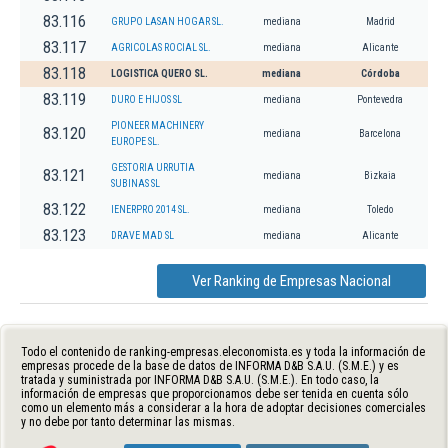
83.116
GRUPO LASAN HOGAR SL.
mediana
Madrid
83.117
AGRICOLAS ROCIAL SL.
mediana
Alicante
83.118
LOGISTICA QUERO SL.
mediana
Córdoba
83.119
DURO E HIJOS SL
mediana
Pontevedra
PIONEER MACHINERY
83.120
mediana
Barcelona
EUROPE SL.
GESTORIA URRUTIA
83.121
mediana
Bizkaia
SUBINAS SL
83.122
IENERPRO 2014 SL.
mediana
Toledo
83.123
DRAVE MAD SL
mediana
Alicante
Ver Ranking de Empresas Nacional
Todo el contenido de ranking-empresas.eleconomista.es y toda la información de
empresas procede de la base de datos de INFORMA D&B S.A.U. (S.M.E.) y es
tratada y suministrada por INFORMA D&B S.A.U. (S.M.E.). En todo caso, la
información de empresas que proporcionamos debe ser tenida en cuenta sólo
como un elemento más a considerar a la hora de adoptar decisiones comerciales
y no debe por tanto determinar las mismas.