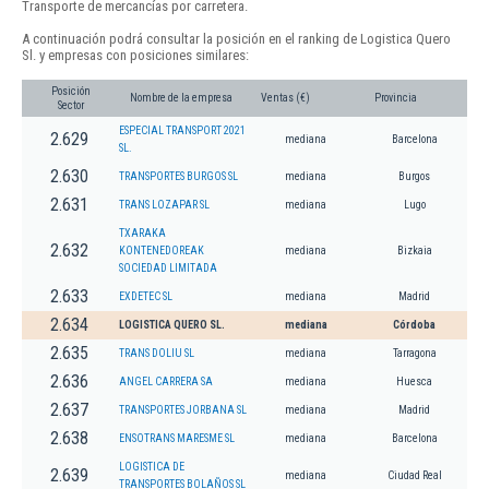
Transporte de mercancías por carretera.
A continuación podrá consultar la posición en el ranking de Logistica Quero
Sl. y empresas con posiciones similares:
Posición
Nombre de la empresa
Ventas (€)
Provincia
Sector
ESPECIAL TRANSPORT 2021
2.629
mediana
Barcelona
SL.
2.630
TRANSPORTES BURGOS SL
mediana
Burgos
2.631
TRANS LOZAPAR SL
mediana
Lugo
TXARAKA
2.632
KONTENEDOREAK
mediana
Bizkaia
SOCIEDAD LIMITADA
2.633
EXDETEC SL
mediana
Madrid
2.634
LOGISTICA QUERO SL.
mediana
Córdoba
2.635
TRANS DOLIU SL
mediana
Tarragona
2.636
ANGEL CARRERA SA
mediana
Huesca
2.637
TRANSPORTES JORBANA SL
mediana
Madrid
2.638
ENSOTRANS MARESME SL
mediana
Barcelona
LOGISTICA DE
2.639
mediana
Ciudad Real
TRANSPORTES BOLAÑOS SL