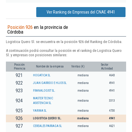
Ver Ranking de Empresas del CNAE 4941
Posición 926
en la provincia de
Córdoba
Logistica Quero Sl. se encuentra en la posición 926 del Ranking de Córdoba.
A continuación podrá consultar la posición en el ranking de Logistica Quero
Sl. y empresas con posiciones similares:
Posición
Sector
Nombre de la empresa
Ventas (€)
Provincia
Actividad
921
HOGATICA SL
mediana
4643
922
JUAN GARRIDO E HIJOS SL
mediana
4941
923
FRANALOGIST SL.
mediana
4941
MASTER TECNIC
924
mediana
3313
ASISTENCIA SL
925
YARIMA SL
mediana
4730
926
LOGISTICA QUERO SL.
mediana
4941
927
CEREALES PARRAGA SL
mediana
4621