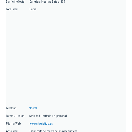
Domicilio Social
Carretera Huertas Bajas , 137
Localidad
Cabra
Teléfono
95753...
Forma Jurídica
Sociedad limitada unipersonal
Página Web
www.q-logistics.es
Actividad
Transporte de mercancías por carretera