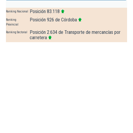
Posición 83.118
Ranking Nacional
Posición 926 de Córdoba
Ranking
Provincial
Posición 2.634 de Transporte de mercancías por
Ranking Sectorial
carretera