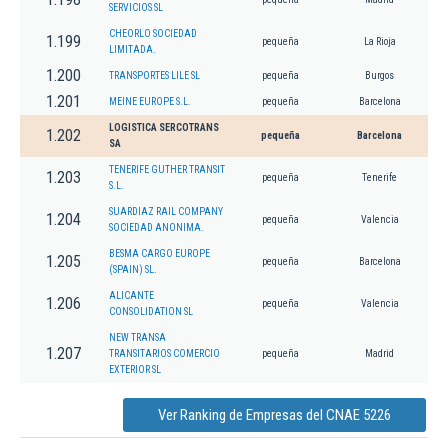
SERVICIOS SL
CHEORLO SOCIEDAD
1.199
pequeña
La Rioja
LIMITADA.
1.200
TRANSPORTES LILE SL
pequeña
Burgos
1.201
MEINE EUROPE S.L.
pequeña
Barcelona
LOGISTICA SERCOTRANS
1.202
pequeña
Barcelona
SA
TENERIFE GUTHER TRANSIT
1.203
pequeña
Tenerife
S.L.
SUARDIAZ RAIL COMPANY
1.204
pequeña
Valencia
SOCIEDAD ANONIMA.
BESMA CARGO EUROPE
1.205
pequeña
Barcelona
(SPAIN) SL.
ALICANTE
1.206
pequeña
Valencia
CONSOLIDATION SL
NEW TRANSA
1.207
TRANSITARIOS COMERCIO
pequeña
Madrid
EXTERIOR SL
Ver Ranking de Empresas del CNAE 5226