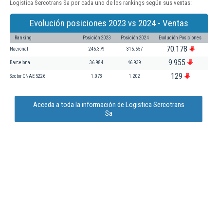
Logistica Sercotrans Sa por cada uno de los rankings según sus ventas:
Evolución posiciones 2023 vs 2024 - Ventas
Ranking
Posición 2023
Posición 2024
Evolución Posiciones
70.178
Nacional
245.379
315.557
9.955
Barcelona
36.984
46.939
129
Sector CNAE 5226
1.073
1.202
Acceda a toda la información de Logistica Sercotrans
Sa