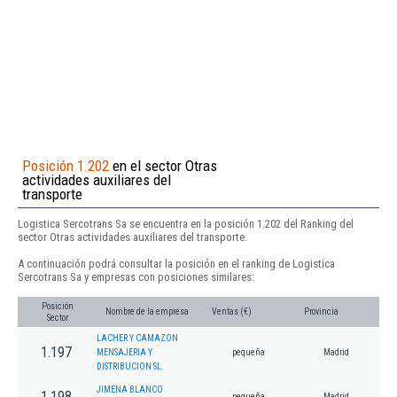
Posición 1.202
en el sector Otras
actividades auxiliares del
transporte
Logistica Sercotrans Sa se encuentra en la posición 1.202 del Ranking del
sector Otras actividades auxiliares del transporte.
A continuación podrá consultar la posición en el ranking de Logistica
Sercotrans Sa y empresas con posiciones similares:
Posición
Nombre de la empresa
Ventas (€)
Provincia
Sector
LACHER Y CAMAZON
1.197
MENSAJERIA Y
pequeña
Madrid
DISTRIBUCION SL.
JIMENA BLANCO
1.198
pequeña
Madrid