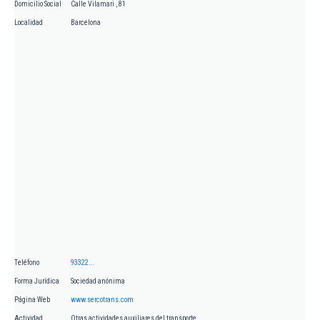
Domicilio Social
Calle Vilamari , 81
Localidad
Barcelona
Teléfono
93322...
Forma Jurídica
Sociedad anónima
Página Web
www.sercotrans.com
Actividad
Otras actividades auxiliares del transporte