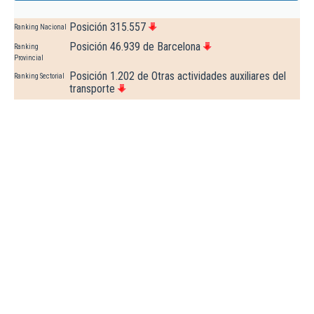
Posición 315.557
Ranking Nacional
Posición 46.939 de Barcelona
Ranking
Provincial
Posición 1.202 de Otras actividades auxiliares del
Ranking Sectorial
transporte