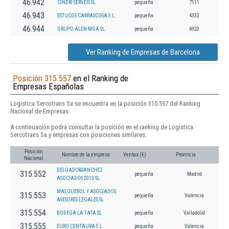
46.942
CINDRI SERVEIS SL
pequeña
7111
46.943
ESTUCOS CARRASCOSA S.L.
pequeña
4333
46.944
GRUPO ALEN-MGA SL.
pequeña
6920
Ver Ranking de Empresas de Barcelona
Posición 315.557
en el Ranking de
Empresas Españolas
Logistica Sercotrans Sa se encuentra en la posición 315.557 del Ranking
Nacional de Empresas.
A continuación podrá consultar la posición en el ranking de Logistica
Sercotrans Sa y empresas con posiciones similares:
Posición
Nombre de la empresa
Ventas (€)
Provincia
Nacional
DELGADO&SANCHEZ
315.552
pequeña
Madrid
ASOCIADOS 2013 SL.
MAS QUEROL Y ASOCIADOS
315.553
pequeña
Valencia
ASESORES LEGALES SL
315.554
BODEGA LA TATA SL
pequeña
Valladolid
315.555
EURO CENTAURA S.L.
pequeña
Valencia