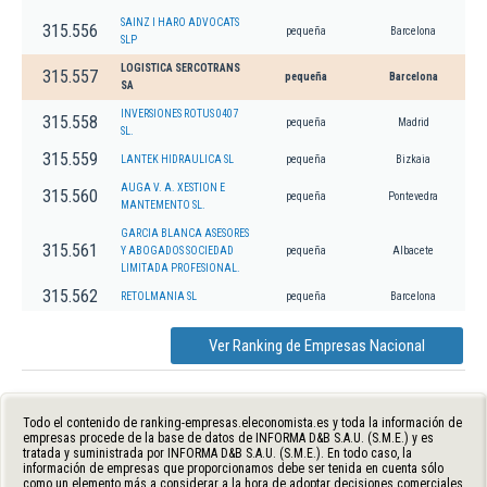
SAINZ I HARO ADVOCATS
315.556
pequeña
Barcelona
SLP
LOGISTICA SERCOTRANS
315.557
pequeña
Barcelona
SA
INVERSIONES ROTUS 0407
315.558
pequeña
Madrid
SL.
315.559
LANTEK HIDRAULICA SL
pequeña
Bizkaia
AUGA V. A. XESTION E
315.560
pequeña
Pontevedra
MANTEMENTO SL.
GARCIA BLANCA ASESORES
315.561
Y ABOGADOS SOCIEDAD
pequeña
Albacete
LIMITADA PROFESIONAL.
315.562
RETOLMANIA SL
pequeña
Barcelona
Ver Ranking de Empresas Nacional
Todo el contenido de ranking-empresas.eleconomista.es y toda la información de
empresas procede de la base de datos de INFORMA D&B S.A.U. (S.M.E.) y es
tratada y suministrada por INFORMA D&B S.A.U. (S.M.E.). En todo caso, la
información de empresas que proporcionamos debe ser tenida en cuenta sólo
como un elemento más a considerar a la hora de adoptar decisiones comerciales