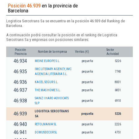
Posición 46.939
en la provincia de
Barcelona
Logistica Sercotrans Sa se encuentra en la posición 46.939 del Ranking de
Barcelona.
A continuación podrá consultar la posición en el ranking de Logistica
Sercotrans Sa y empresas con posiciones similares:
Posición
Sector
Nombre de la empresa
Ventas (€)
Provincia
Actividad
46.934
MEINE EUROPE S.L.
pequeña
5226
IMC LITERARY AGENCY, IMC
46.935
pequeña
7740
AGENCIA LITERARIA S.L.
46.936
KACEL SEGUR S.L.
pequeña
8001
46.937
THE MAS HOME S.L.
pequeña
6831
SAINZ I HARO ADVOCATS
46.938
pequeña
6910
SLP
LOGISTICA SERCOTRANS
46.939
pequeña
5226
SA
46.940
RETOLMANIA SL
pequeña
2226
46.941
DOMUSDECOR SL
pequeña
4751