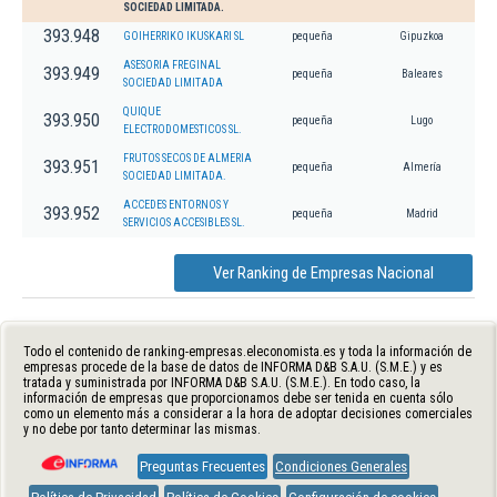
SOCIEDAD LIMITADA.
393.948
GOIHERRIKO IKUSKARI SL
pequeña
Gipuzkoa
ASESORIA FREGINAL
393.949
pequeña
Baleares
SOCIEDAD LIMITADA
QUIQUE
393.950
pequeña
Lugo
ELECTRODOMESTICOS SL.
FRUTOS SECOS DE ALMERIA
393.951
pequeña
Almería
SOCIEDAD LIMITADA.
ACCEDES ENTORNOS Y
393.952
pequeña
Madrid
SERVICIOS ACCESIBLES SL.
Ver Ranking de Empresas Nacional
Todo el contenido de ranking-empresas.eleconomista.es y toda la información de
empresas procede de la base de datos de INFORMA D&B S.A.U. (S.M.E.) y es
tratada y suministrada por INFORMA D&B S.A.U. (S.M.E.). En todo caso, la
información de empresas que proporcionamos debe ser tenida en cuenta sólo
como un elemento más a considerar a la hora de adoptar decisiones comerciales
y no debe por tanto determinar las mismas.
Preguntas Frecuentes
Condiciones Generales