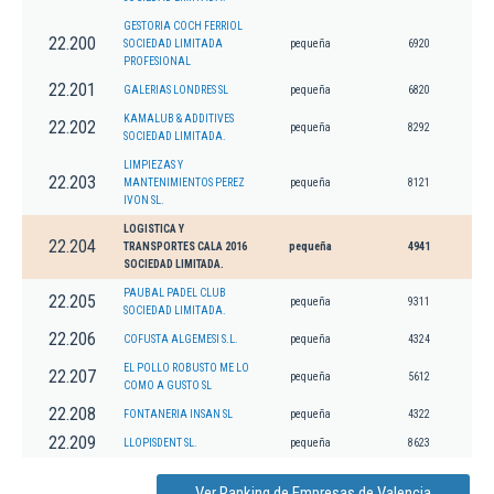
GESTORIA COCH FERRIOL
22.200
SOCIEDAD LIMITADA
pequeña
6920
PROFESIONAL
22.201
GALERIAS LONDRES SL
pequeña
6820
KAMALUB & ADDITIVES
22.202
pequeña
8292
SOCIEDAD LIMITADA.
LIMPIEZAS Y
22.203
MANTENIMIENTOS PEREZ
pequeña
8121
IVON SL.
LOGISTICA Y
22.204
TRANSPORTES CALA 2016
pequeña
4941
SOCIEDAD LIMITADA.
PAUBAL PADEL CLUB
22.205
pequeña
9311
SOCIEDAD LIMITADA.
22.206
COFUSTA ALGEMESI S.L.
pequeña
4324
EL POLLO ROBUSTO ME LO
22.207
pequeña
5612
COMO A GUSTO SL
22.208
FONTANERIA INSAN SL
pequeña
4322
22.209
LLOPISDENT SL.
pequeña
8623
Ver Ranking de Empresas de Valencia