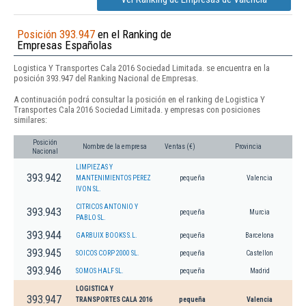
Posición 393.947
en el Ranking de
Empresas Españolas
Logistica Y Transportes Cala 2016 Sociedad Limitada. se encuentra en la
posición 393.947 del Ranking Nacional de Empresas.
A continuación podrá consultar la posición en el ranking de Logistica Y
Transportes Cala 2016 Sociedad Limitada. y empresas con posiciones
similares:
Posición
Nombre de la empresa
Ventas (€)
Provincia
Nacional
LIMPIEZAS Y
393.942
MANTENIMIENTOS PEREZ
pequeña
Valencia
IVON SL.
CITRICOS ANTONIO Y
393.943
pequeña
Murcia
PABLO SL.
393.944
GARBUIX BOOKS S.L.
pequeña
Barcelona
393.945
SOICOS CORP 2000 SL.
pequeña
Castellon
393.946
SOMOS HALF SL.
pequeña
Madrid
LOGISTICA Y
393.947
TRANSPORTES CALA 2016
pequeña
Valencia