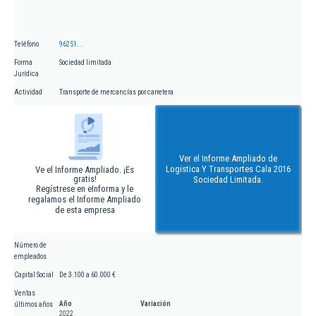
Teléfono
96251...
Forma
Sociedad limitada
Jurídica
Actividad
Transporte de mercancías por carretera
Ver el Informe Ampliado de
Logistica Y Transportes Cala 2016
Ve el Informe Ampliado. ¡Es
gratis!
Sociedad Limitada.
Regístrese en eInforma y le
regalamos el Informe Ampliado
de esta empresa
Número de
empleados
Capital Social
De 3.100 a 60.000 €
Ventas
Año
Variación
últimos años
2022