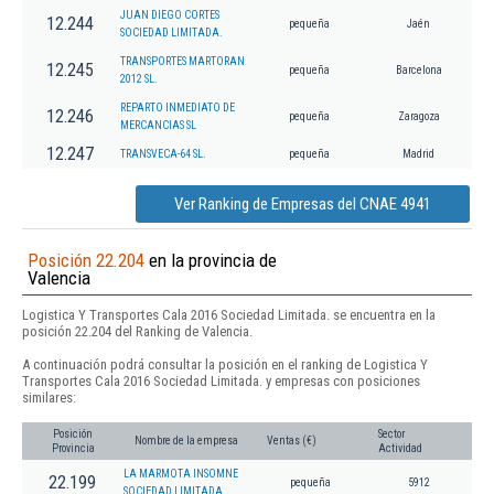
JUAN DIEGO CORTES
12.244
pequeña
Jaén
SOCIEDAD LIMITADA.
TRANSPORTES MARTORAN
12.245
pequeña
Barcelona
2012 SL.
REPARTO INMEDIATO DE
12.246
pequeña
Zaragoza
MERCANCIAS SL
12.247
TRANSVECA-64 SL.
pequeña
Madrid
Ver Ranking de Empresas del CNAE 4941
Posición 22.204
en la provincia de
Valencia
Logistica Y Transportes Cala 2016 Sociedad Limitada. se encuentra en la
posición 22.204 del Ranking de Valencia.
A continuación podrá consultar la posición en el ranking de Logistica Y
Transportes Cala 2016 Sociedad Limitada. y empresas con posiciones
similares:
Posición
Sector
Nombre de la empresa
Ventas (€)
Provincia
Actividad
LA MARMOTA INSOMNE
22.199
pequeña
5912
SOCIEDAD LIMITADA.