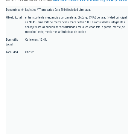
Denominación
Logistica Y Transportes Cala 2016 Sociedad Limitada.
Objeto Social
el transporte de mercancías por carretera. El código CNAE de la actividad principal
es "4941-Transporte de mercancías por carretera". II. Las actividades integrantes
del objeto social pueden ser desarrolladas por la Sociedad total o parcialmente, de
modo indirecto, mediante la titularidad de accion
Domicilio
Calle eras , 12 - BJ
Social
Localidad
Cheste