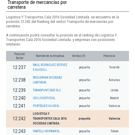
Transporte de mercancías por
carretera
Logistica Y Transportes Cala 2016 Sociedad Limitada. se encuentra en la
posición 12.242 del Ranking del sector Transporte de mercancías por
carretera.
A continuación podrá consultar la posición en el ranking de Logistica Y
Transportes Cala 2016 Sociedad Limitada. y empresas con posiciones
similares:
Posición
Nombre de la empresa
Ventas (€)
Provincia
Sector
RAUL RODRIGUEZ ESTEVEZ
12.237
pequeña
Tenerife
E HIJOS S.L.
REGUERINA SOCIEDAD
12.238
pequeña
Asturias
LIMITADA.
12.239
TRANSPUNT 2002 SLU
pequeña
Lérida
12.240
C3C LOGISTICS SL.
pequeña
Madrid
12.241
PORTESJR E HIJOS SL.
pequeña
Valencia
LOGISTICA Y
12.242
TRANSPORTES CALA 2016
pequeña
Valencia
SOCIEDAD LIMITADA.
12.243
FRATELLI ROYMAR SL.
pequeña
Toledo