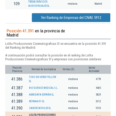
TRES60 SERVICIOS
109
mediana
Madrid
AUDIOVISUALES SL.
Ver Ranking de Empresas del CNAE 5912
Posición 41.391
en la provincia de
Madrid
Lolita Producciones Cinematograficas Sl se encuentra en la posición 41.391
del Ranking de Madrid.
A continuación podrá consultar la posición en el ranking de Lolita
Producciones Cinematograficas Sl y empresas con posiciones similares:
Posición
Sector
Nombre de la empresa
Ventas (€)
Provincia
Actividad
TODO EN VERDE YELLOW
41.386
mediana
4778
SL.
41.387
BIO SCIENCE MEDICAL S.L.
mediana
4685
41.388
AMBIDATA ESPAÑA SL.
mediana
5829
41.389
REYMAN 91 SL
mediana
3312
41.390
CAROSE MOVILES SL
mediana
9510
LOLITA PRODUCCIONES