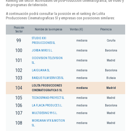
Ranking del sector Actividades de posProducción cinematográfica, de vídeo y
de programas de televisión.
A continuación podrá consultar la posición en el ranking de Lolita
Producciones Cinematograficas Sl y empresas con posiciones similares:
Posición
Nombre de la empresa
Ventas (€)
Provincia
Sector
STUDIO XXI
99
mediana
Coruña
PRODUCCIONES SL
100
JORBA MIRO S.L.
mediana
Barcelona
OCIOVISION TELEVISION
101
mediana
Madrid
SL.
102
LAIGUANA SL
mediana
Barcelona
103
BASQUE FILM SERVICES SL
mediana
Bizkaia
LOLITA PRODUCCIONES
104
mediana
Madrid
CINEMATOGRAFICAS SL
105
TECNOSPAND-PROYECT SL
mediana
Madrid
106
LA FLACA PRODUCE S.L.
mediana
Barcelona
107
MULTIDESING 99 S.L.
mediana
Madrid
MORGANA VFX & MOTION
108
mediana
Madrid
SL.