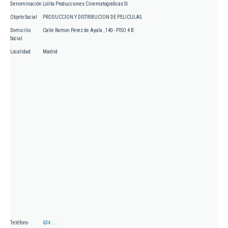
Denominación
Lolita Producciones Cinematograficas Sl
Objeto Social
PRODUCCION Y DISTRIBUCION DE PELICULAS.
Domicilio
Calle Ramon Perez de Ayala , 140 - PISO 4 B
Social
Localidad
Madrid
Teléfono
634.....