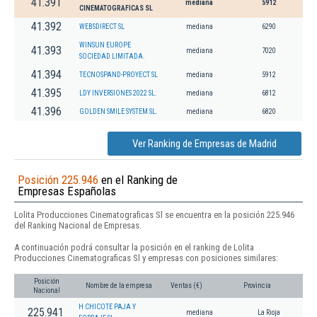
41.391
mediana
5912
CINEMATOGRAFICAS SL
41.392
WEBSDIRECT SL
mediana
6290
WINSUN EUROPE
41.393
mediana
7020
SOCIEDAD LIMITADA.
41.394
TECNOSPAND-PROYECT SL
mediana
5912
41.395
LDY INVERSIONES 2022 SL.
mediana
6812
41.396
GOLDEN SMILE SYSTEM SL.
mediana
6820
Ver Ranking de Empresas de Madrid
Posición 225.946
en el Ranking de
Empresas Españolas
Lolita Producciones Cinematograficas Sl se encuentra en la posición 225.946
del Ranking Nacional de Empresas.
A continuación podrá consultar la posición en el ranking de Lolita
Producciones Cinematograficas Sl y empresas con posiciones similares:
Posición
Nombre de la empresa
Ventas (€)
Provincia
Nacional
H CHICOTE PAJA Y
225.941
mediana
La Rioja