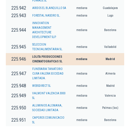
FORRAJE SL
225.942
ARIDOS EL BLANQUILLO SA
mediana
Guadalajara
225.943
FORESTAL NASEIRO SL.
mediana
Lugo
INNOVATION
MANAGEMENT
225.944
mediana
Barcelona
ARCHITECTURE
DEVELOPMENT SLP.
SELECCION
225.945
mediana
Valladolid
TECNOALIMENTARIA SL.
LOLITA PRODUCCIONES
225.946
mediana
Madrid
CINEMATOGRAFICAS SL
FUNERARIA TANATORIO
225.947
CURA VALERA SOCIEDAD
mediana
Almería
LIMITADA.
225.948
WEBSDIRECT SL
mediana
Madrid
VALMONT VALENCIA 3000
225.949
mediana
Valencia
SL
ALUMINIOS ALOMANA,
225.950
mediana
Palmas (las)
SOCIEDAD LIMITADA.
CAPGROS COMUNICACIO
225.951
mediana
Barcelona
SL