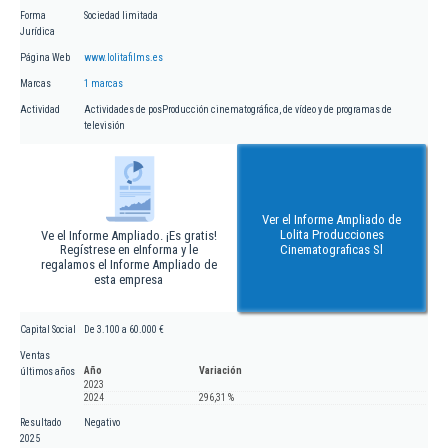
Forma
Sociedad limitada
Jurídica
Página Web
www.lolitafilms.es
Marcas
1 marcas
Actividad
Actividades de posProducción cinematográfica, de vídeo y de programas de
televisión
Ver el Informe Ampliado de
Lolita Producciones
Ve el Informe Ampliado. ¡Es gratis!
Regístrese en eInforma y le
Cinematograficas Sl
regalamos el Informe Ampliado de
esta empresa
Capital Social
De 3.100 a 60.000 €
Ventas
Año
Variación
últimos años
2023
2024
296,31 %
Resultado
Negativo
2025