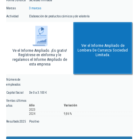
Forma Jurídica
Sociedad limitada
Marcas
3 marcas
Actividad
Elaboración de productos cárnicos y de volatería
Ver el Informe Ampliado de
Lombera De Carranza Sociedad
Ve el Informe Ampliado. ¡Es gratis!
Regístrese en eInforma y le
Limitada.
regalamos el Informe Ampliado de
esta empresa
Número de
empleados
Capital Social
De 0 a 3.100 €
Ventas últimos
Año
Variación
años
2023
2024
9,86 %
Resultado 2025
Positivo