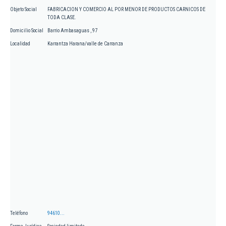
Objeto Social
FABRICACION Y COMERCIO AL POR MENOR DE PRODUCTOS CARNICOS DE
TODA CLASE.
Domicilio Social
Barrio Ambasaguas , 97
Localidad
Karrantza Harana/valle de Carranza
Teléfono
94610...