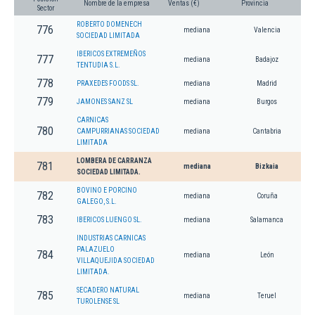
Nombre de la empresa
Ventas (€)
Provincia
Sector
ROBERTO DOMENECH
776
mediana
Valencia
SOCIEDAD LIMITADA
IBERICOS EXTREMEÑOS
777
mediana
Badajoz
TENTUDIA S.L.
778
PRAXEDES FOODS SL.
mediana
Madrid
779
JAMONES SANZ SL
mediana
Burgos
CARNICAS
780
CAMPURRIANAS SOCIEDAD
mediana
Cantabria
LIMITADA
LOMBERA DE CARRANZA
781
mediana
Bizkaia
SOCIEDAD LIMITADA.
BOVINO E PORCINO
782
mediana
Coruña
GALEGO, S.L.
783
IBERICOS LUENGO SL.
mediana
Salamanca
INDUSTRIAS CARNICAS
PALAZUELO
784
mediana
León
VILLAQUEJIDA SOCIEDAD
LIMITADA.
SECADERO NATURAL
785
mediana
Teruel
TUROLENSE SL