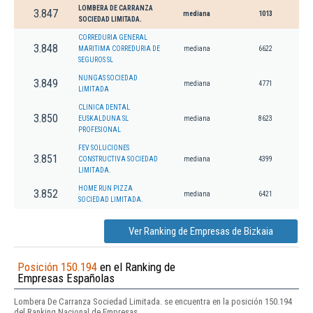
LOMBERA DE CARRANZA
3.847
mediana
1013
SOCIEDAD LIMITADA.
CORREDURIA GENERAL
3.848
MARITIMA CORREDURIA DE
mediana
6622
SEGUROS SL
NUNGAS SOCIEDAD
3.849
mediana
4771
LIMITADA
CLINICA DENTAL
3.850
EUSKALDUNA SL
mediana
8623
PROFESIONAL
FEV SOLUCIONES
3.851
CONSTRUCTIVA SOCIEDAD
mediana
4399
LIMITADA.
HOME RUN PIZZA
3.852
mediana
6421
SOCIEDAD LIMITADA.
Ver Ranking de Empresas de Bizkaia
Posición 150.194
en el Ranking de
Empresas Españolas
Lombera De Carranza Sociedad Limitada. se encuentra en la posición 150.194
del Ranking Nacional de Empresas.