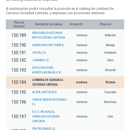
A continuación podrá consultar la posición en el ranking de Lombera De
Carranza Sociedad Limitada. y empresas con posiciones similares:
Posición
Nombre de la empresa
Ventas (€)
Provincia
Nacional
RENOVABLES ROTONDA
150.189
mediana
Albacete
8SPV SOCIEDAD LIMITADA.
150.190
KAREN DADONN TEAM SL.
mediana
Málaga
150.191
USIVALL SL.
mediana
Valladolid
150.192
J MARMOL SL
mediana
Cádiz
EXPLOTACIONES
150.193
mediana
Alicante
AGRICOLAS RAJALU SL
LOMBERA DE CARRANZA
150.194
mediana
Bizkaia
SOCIEDAD LIMITADA.
150.195
ALIÑA JATETXEA SL
mediana
Gipuzkoa
CAROBI SERVEIS INTEGRALS
150.196
mediana
Barcelona
S.L.
R.O.R. PACKING &
150.197
HANDLING SOCIEDAD
mediana
León
LIMITADA.
FRUTAS DANIEL EL