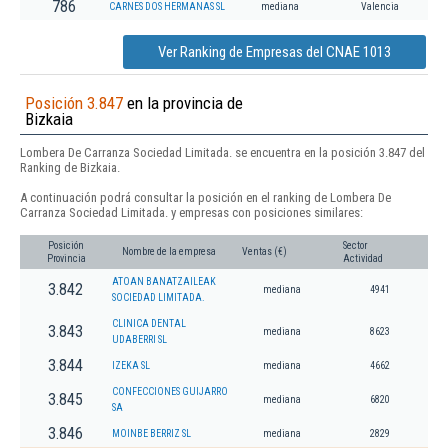
786
CARNES DOS HERMANAS SL
mediana
Valencia
Ver Ranking de Empresas del CNAE 1013
Posición 3.847
en la provincia de
Bizkaia
Lombera De Carranza Sociedad Limitada. se encuentra en la posición 3.847 del
Ranking de Bizkaia.
A continuación podrá consultar la posición en el ranking de Lombera De
Carranza Sociedad Limitada. y empresas con posiciones similares:
Posición
Sector
Nombre de la empresa
Ventas (€)
Provincia
Actividad
ATOAN BANATZAILEAK
3.842
mediana
4941
SOCIEDAD LIMITADA.
CLINICA DENTAL
3.843
mediana
8623
UDABERRI SL
3.844
IZEKA SL
mediana
4662
CONFECCIONES GUIJARRO
3.845
mediana
6820
SA
3.846
MOINBE BERRIZ SL
mediana
2829