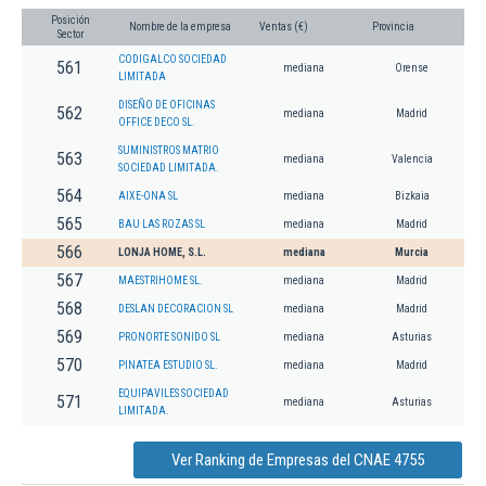
Posición
Nombre de la empresa
Ventas (€)
Provincia
Sector
CODIGALCO SOCIEDAD
561
mediana
Orense
LIMITADA
DISEÑO DE OFICINAS
562
mediana
Madrid
OFFICE DECO SL.
SUMINISTROS MATRIO
563
mediana
Valencia
SOCIEDAD LIMITADA.
564
AIXE-ONA SL
mediana
Bizkaia
565
BAU LAS ROZAS SL
mediana
Madrid
566
LONJA HOME, S.L.
mediana
Murcia
567
MAESTRIHOME SL.
mediana
Madrid
568
DESLAN DECORACION SL
mediana
Madrid
569
PRONORTE SONIDO SL
mediana
Asturias
570
PINATEA ESTUDIO SL.
mediana
Madrid
EQUIPAVILES SOCIEDAD
571
mediana
Asturias
LIMITADA.
Ver Ranking de Empresas del CNAE 4755