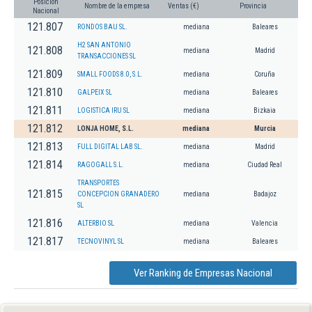
Posición
Nombre de la empresa
Ventas (€)
Provincia
Nacional
121.807
RONDOS BAU SL.
mediana
Baleares
H2 SAN ANTONIO
121.808
mediana
Madrid
TRANSACCIONES SL
121.809
SMALL FOODS 8.0, S.L.
mediana
Coruña
121.810
GALPEIX SL
mediana
Baleares
121.811
LOGISTICA IRU SL
mediana
Bizkaia
121.812
LONJA HOME, S.L.
mediana
Murcia
121.813
FULL DIGITAL LAB SL.
mediana
Madrid
121.814
RAGOGALL S.L.
mediana
Ciudad Real
TRANSPORTES
121.815
CONCEPCION GRANADERO
mediana
Badajoz
SL
121.816
ALTERBIO SL
mediana
Valencia
121.817
TECNOVINYL SL
mediana
Baleares
Ver Ranking de Empresas Nacional