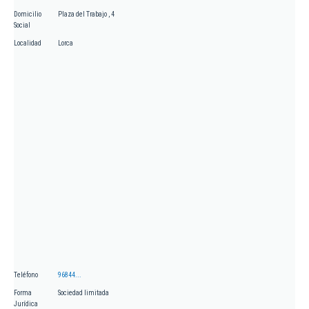
Domicilio
Plaza del Trabajo , 4
Social
Localidad
Lorca
Teléfono
96844...
Forma
Sociedad limitada
Jurídica