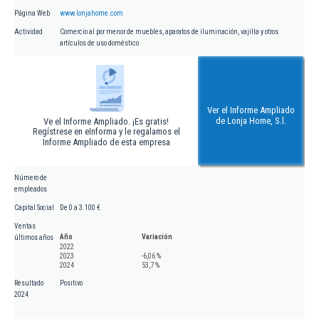
Página Web
www.lonjahome.com
Actividad
Comercio al por menor de muebles, aparatos de iluminación, vajilla y otros
artículos de uso doméstico
Ver el Informe Ampliado
de Lonja Home, S.l.
Ve el Informe Ampliado. ¡Es gratis!
Regístrese en eInforma y le regalamos el
Informe Ampliado de esta empresa
Número de
empleados
Capital Social
De 0 a 3.100 €
Ventas
Año
Variación
últimos años
2022
2023
-6,06 %
2024
53,7 %
Resultado
Positivo
2024