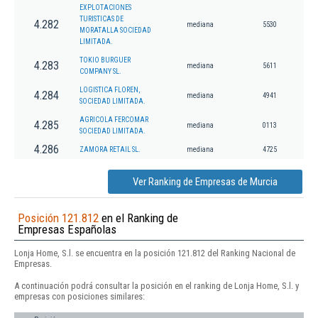
EXPLOTACIONES
TURISTICAS DE
4.282
mediana
5530
MORATALLA SOCIEDAD
LIMITADA.
TOKIO BURGUER
4.283
mediana
5611
COMPANY SL.
LOGISTICA FLOREN,
4.284
mediana
4941
SOCIEDAD LIMITADA.
AGRICOLA FERCOMAR
4.285
mediana
0113
SOCIEDAD LIMITADA.
4.286
ZAMORA RETAIL SL.
mediana
4725
Ver Ranking de Empresas de Murcia
Posición 121.812
en el Ranking de
Empresas Españolas
Lonja Home, S.l. se encuentra en la posición 121.812 del Ranking Nacional de
Empresas.
A continuación podrá consultar la posición en el ranking de Lonja Home, S.l. y
empresas con posiciones similares: