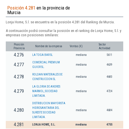
Posición 4.281
en la provincia de
Murcia
Lonja Home, S.l. se encuentra en la posición 4.281 del Ranking de Murcia.
A continuación podrá consultar la posición en el ranking de Lonja Home, S.l. y
empresas con posiciones similares:
Posición
Sector
Nombre de la empresa
Ventas (€)
Provincia
Actividad
4.276
LA TOGA BAR SL
mediana
5611
COMERCIAL PREMIUM
4.277
mediana
4639
GUIOR SL.
ROLDAN MATERIALES DE
4.278
mediana
4683
CONSTRUCCION SL
LA GLORIA DE ANDRES
4.279
MARMOL, SOCIEDAD
mediana
4724
LIMITADA.
DISTRIBUCION MAYORISTA
HIDROSANITARIA DEL
4.280
mediana
4684
SURESTE SOCIEDAD
LIMITADA.
4.281
LONJA HOME, S.L.
mediana
4755