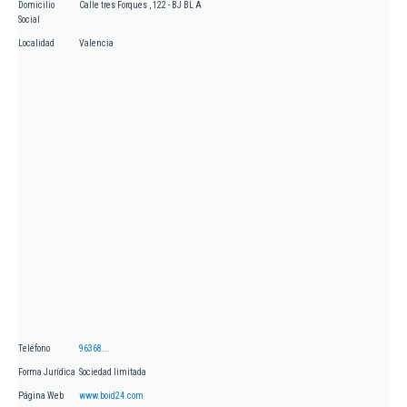
Domicilio
Calle tres Forques , 122 - BJ BL A
Social
Localidad
Valencia
Teléfono
96368...
Forma Jurídica
Sociedad limitada
Página Web
www.boid24.com