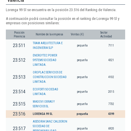
Valencia
Lorenga 99 Sl se encuentra en la posición 23.516 del Ranking de Valencia.
A continuación podrá consultar la posición en el ranking de Lorenga 99 Sl y
empresas con posiciones similares:
Posición
Sector
Nombre de la empresa
Ventas (€)
Provincia
Actividad
TRAM ARQUITECTURA E
23.511
pequeña
7111
INGENIERIA SLP
ENERGYTEC POWER
23.512
SYSTEMS SOCIEDAD
pequeña
4321
LIMITADA.
OROPLAC SERVICIOS DE
23.513
CONSTRUCCION SOCIEDAD
pequeña
4102
LIMITADA.
ECOFERTI SOCIEDAD
23.514
pequeña
2015
LIMITADA.
MADOVI OBRAS Y
23.515
pequeña
7732
SERVICIOS SL
23.516
LORENGA 99 SL
pequeña
4399
ASESORIA SANZ CALDERON
SOCIEDAD DE
23.517
pequeña
6920
RESPONSABILIDAD