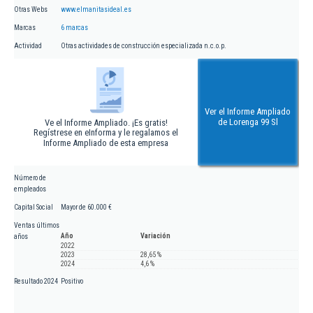
Otras Webs
www.elmanitasideal.es
Marcas
6 marcas
Actividad
Otras actividades de construcción especializada n.c.o.p.
Ver el Informe Ampliado
de Lorenga 99 Sl
Ve el Informe Ampliado. ¡Es gratis!
Regístrese en eInforma y le regalamos el
Informe Ampliado de esta empresa
Número de
empleados
Capital Social
Mayor de 60.000 €
Ventas últimos
Año
Variación
años
2022
2023
28,65 %
2024
4,6 %
Resultado 2024
Positivo