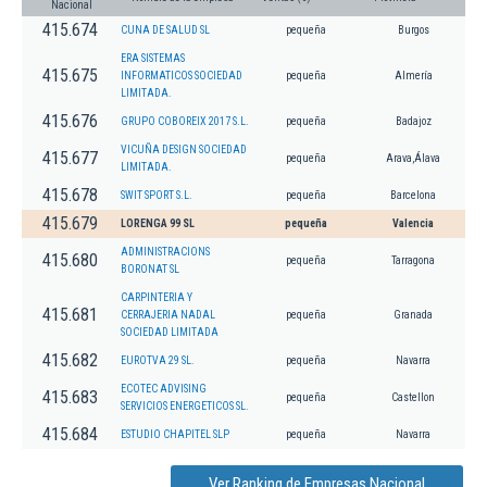
Nacional
415.674
CUNA DE SALUD SL
pequeña
Burgos
ERA SISTEMAS
415.675
INFORMATICOS SOCIEDAD
pequeña
Almería
LIMITADA.
415.676
GRUPO COBOREIX 2017 S.L.
pequeña
Badajoz
VICUÑA DESIGN SOCIEDAD
415.677
pequeña
Arava,Álava
LIMITADA.
415.678
SWIT SPORT S.L.
pequeña
Barcelona
415.679
LORENGA 99 SL
pequeña
Valencia
ADMINISTRACIONS
415.680
pequeña
Tarragona
BORONAT SL
CARPINTERIA Y
415.681
CERRAJERIA NADAL
pequeña
Granada
SOCIEDAD LIMITADA
415.682
EUROTVA 29 SL.
pequeña
Navarra
ECOTEC ADVISING
415.683
pequeña
Castellon
SERVICIOS ENERGETICOS SL.
415.684
ESTUDIO CHAPITEL SLP
pequeña
Navarra
Ver Ranking de Empresas Nacional