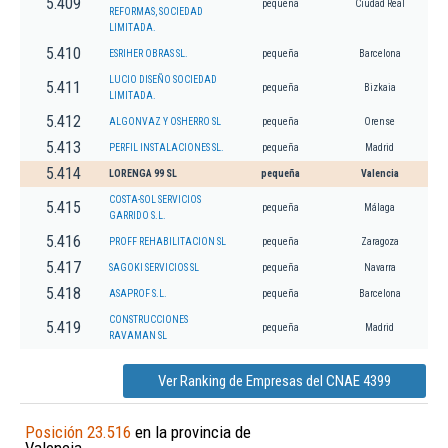
5.409
pequeña
Ciudad Real
REFORMAS, SOCIEDAD
LIMITADA.
5.410
ESRIHER OBRAS SL.
pequeña
Barcelona
LUCIO DISEÑO SOCIEDAD
5.411
pequeña
Bizkaia
LIMITADA.
5.412
ALGONVAZ Y OSHERRO SL
pequeña
Orense
5.413
PERFIL INSTALACIONES SL.
pequeña
Madrid
5.414
LORENGA 99 SL
pequeña
Valencia
COSTA-SOL SERVICIOS
5.415
pequeña
Málaga
GARRIDO S.L.
5.416
PROFF REHABILITACION SL
pequeña
Zaragoza
5.417
SAGOKI SERVICIOS SL
pequeña
Navarra
5.418
ASAPROF S.L.
pequeña
Barcelona
CONSTRUCCIONES
5.419
pequeña
Madrid
RAVAMAN SL
Ver Ranking de Empresas del CNAE 4399
Posición 23.516
en la provincia de