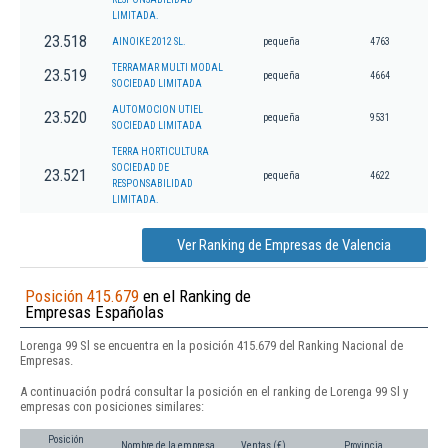
LIMITADA.
23.518
AINOIKE 2012 SL.
pequeña
4763
TERRAMAR MULTI MODAL
23.519
pequeña
4664
SOCIEDAD LIMITADA
AUTOMOCION UTIEL
23.520
pequeña
9531
SOCIEDAD LIMITADA
TERRA HORTICULTURA
SOCIEDAD DE
23.521
pequeña
4622
RESPONSABILIDAD
LIMITADA.
Ver Ranking de Empresas de Valencia
Posición 415.679
en el Ranking de
Empresas Españolas
Lorenga 99 Sl se encuentra en la posición 415.679 del Ranking Nacional de
Empresas.
A continuación podrá consultar la posición en el ranking de Lorenga 99 Sl y
empresas con posiciones similares:
Posición
Nombre de la empresa
Ventas (€)
Provincia