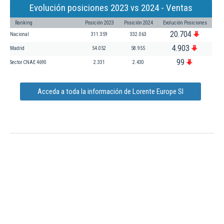
Evolución posiciones 2023 vs 2024 - Ventas
Ranking
Posición 2023
Posición 2024
Evolución Posiciones
20.704
Nacional
311.359
332.063
4.903
Madrid
54.052
58.955
99
Sector CNAE 4690
2.331
2.430
Acceda a toda la información de Lorente Europe Sl