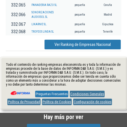
332.065
PANADERIA RAZO SL
pequeña
Coruña
SONORIZACIONES
332.066
pequeña
Madrid
AUDIOSOL SL
332.067
LIKARNIE SL.
pequeña
Gipuzkoa
332.068
TROFEOS LINDA SL
pequeña
Tenerife
Ver Ranking de Empresas Nacional
Todo el contenido de ranking-empresas.eleconomista.es y toda la información de
empresas procede de la base de datos de INFORMA D&B S.A.U. (S.M.E.) y es
tratada y suministrada por INFORMA D&B S.A.U. (S.M.E.). En todo caso, la
información de empresas que proporcionamos debe ser tenida en cuenta sólo
como un elemento más a considerar a la hora de adoptar decisiones comerciales
y no debe por tanto determinar las mismas.
Preguntas Frecuentes
Condiciones Generales
Política de Privacidad
Política de Cookies
Configuración de cookies
Hay más por ver