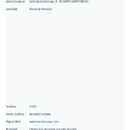
Domicilio Social
Calle Santo Domingo , 8 - PQ EMPR CAMPORROSO
Localidad
Alcala de Henares
Teléfono
91830...
Forma Jurídica
Sociedad limitada
Página Web
www.lorenteeurope.com
Actividad
Comercio al por mayor no especializado