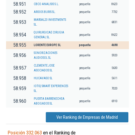
58.951
CBCO ANALISIS S.L.
pequeña
8623
58.952
ARIDOS BURIS SL.
pequeña
7732
MARSAL23 INVESTMENTS
58.953
pequeña
6831
SL.
QUIRURGICAE CIRUGIA
58.954
pequeña
8622
GENERAL SL.
58.955
LORENTE EUROPE SL
pequeña
4690
SONORIZACIONES
58.956
pequeña
5920
AUDIOSOL SL
CLEMENTE JOSE
58.957
pequeña
5630
ASOCIADOS SL
58.958
HUCAVASO SL
pequeña
5611
IOTIQ SMART EXPERIENCES
58.959
pequeña
7020
SL.
PUERTA BARRENECHEA
58.960
pequeña
6910
ABOGADOS SL
Ver Ranking de Empresas de Madrid
Posición 332.063
en el Ranking de