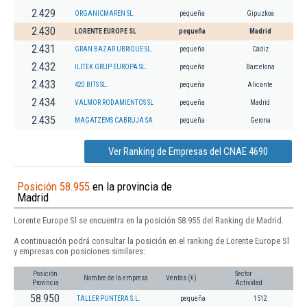
2.429
ORGANICMAREN SL.
pequeña
Gipuzkoa
2.430
LORENTE EUROPE SL
pequeña
Madrid
2.431
GRAN BAZAR UBRIQUE SL.
pequeña
Cádiz
2.432
ILITEK GRUP EUROPA SL.
pequeña
Barcelona
2.433
420 BITS SL.
pequeña
Alicante
2.434
VALMOR RODAMIENTOS SL
pequeña
Madrid
2.435
MAGATZEMS CABRUJA SA
pequeña
Gerona
Ver Ranking de Empresas del CNAE 4690
Posición 58.955
en la provincia de
Madrid
Lorente Europe Sl se encuentra en la posición 58.955 del Ranking de Madrid.
A continuación podrá consultar la posición en el ranking de Lorente Europe Sl
y empresas con posiciones similares:
Posición
Sector
Nombre de la empresa
Ventas (€)
Provincia
Actividad
58.950
TALLER PUNTERA S.L.
pequeña
1512