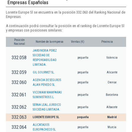
Empresas Españolas
Lorente Europe Sl se encuentra en la posición 332.063 del Ranking Nacional de
Empresas.
A continuación podrá consultar la posición en el ranking de Lorente Europe Sl
y empresas con posiciones similares:
Posición
Nombre de la empresa
Ventas (€)
Provincia
Nacional
JARDINERIA PEREZ
SOCIEDAD DE
332.058
pequeña
Valencia
RESPONSABILIDAD
LIMITADA.
332.059
GIL GOURMET SL.
pequeña
Alicante
AGENCIA DE SEGUROS
332.060
pequeña
Orense
ALAN PENEDO SL
VICOMAM MAMPARAS
332.061
pequeña
Barcelona
SUMINISTROS S.L.
SERNA LEAL JURIDICO
332.062
pequeña
Albacete
SOCIEDAD LIMITADA.
332.063
LORENTE EUROPE SL
pequeña
Madrid
ALICATADOS
332.064
pequeña
Murcia
EUROPACHECO SL