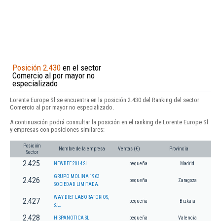
Posición 2.430
en el sector
Comercio al por mayor no
especializado
Lorente Europe Sl se encuentra en la posición 2.430 del Ranking del sector
Comercio al por mayor no especializado.
A continuación podrá consultar la posición en el ranking de Lorente Europe Sl
y empresas con posiciones similares:
Posición
Nombre de la empresa
Ventas (€)
Provincia
Sector
2.425
NEWBEE 2014 SL.
pequeña
Madrid
GRUPO MOLINA 1963
2.426
pequeña
Zaragoza
SOCIEDAD LIMITADA.
WAY DIET LABORATORIOS,
2.427
pequeña
Bizkaia
S.L.
2.428
HISPANOTICA SL
pequeña
Valencia