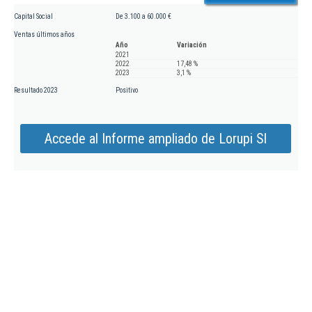
Capital Social
De 3.100 a 60.000 €
Ventas últimos años
Año
Variación
2021
2022
17,48 %
2023
3,1 %
Resultado 2023
Positivo
Accede al Informe ampliado de Lorupi Sl