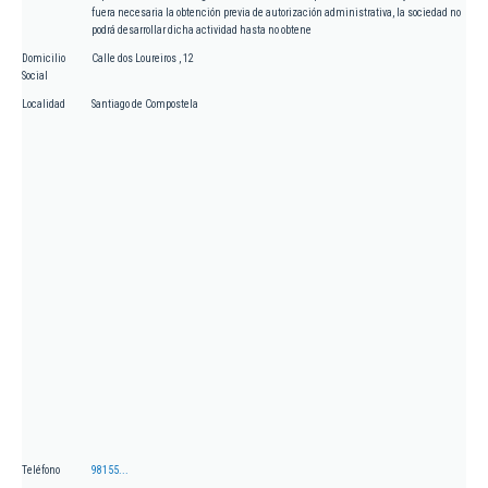
fuera necesaria la obtención previa de autorización administrativa, la sociedad no
podrá desarrollar dicha actividad hasta no obtene
Domicilio
Calle dos Loureiros , 12
Social
Localidad
Santiago de Compostela
Teléfono
98155...