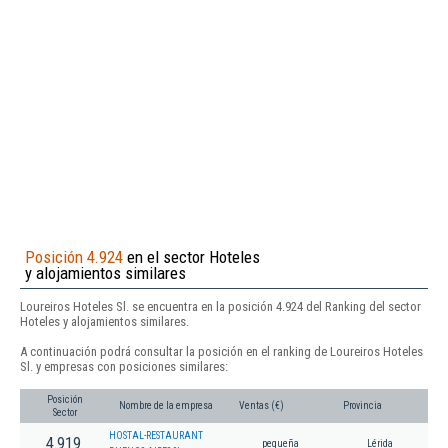
Posición 4.924
en el sector Hoteles
y alojamientos similares
Loureiros Hoteles Sl. se encuentra en la posición 4.924 del Ranking del sector
Hoteles y alojamientos similares.
A continuación podrá consultar la posición en el ranking de Loureiros Hoteles
Sl. y empresas con posiciones similares:
Posición
Nombre de la empresa
Ventas (€)
Provincia
Sector
HOSTAL-RESTAURANT
4.919
pequeña
Lérida