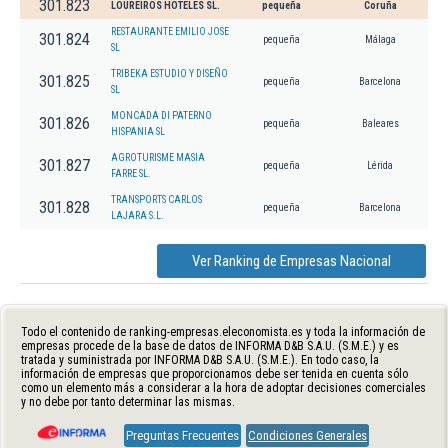
301.823
LOUREIROS HOTELES SL.
pequeña
Coruña
RESTAURANTE EMILIO JOSE
301.824
pequeña
Málaga
SL
TRIBEKA ESTUDIO Y DISEÑO
301.825
pequeña
Barcelona
SL
MONCADA DI PATERNO
301.826
pequeña
Baleares
HISPANIA SL
AGROTURISME MASIA
301.827
pequeña
Lérida
FARRE SL.
TRANSPORTS CARLOS
301.828
pequeña
Barcelona
LAJARA S.L.
Ver Ranking de Empresas Nacional
Todo el contenido de ranking-empresas.eleconomista.es y toda la información de
empresas procede de la base de datos de INFORMA D&B S.A.U. (S.M.E.) y es
tratada y suministrada por INFORMA D&B S.A.U. (S.M.E.). En todo caso, la
información de empresas que proporcionamos debe ser tenida en cuenta sólo
como un elemento más a considerar a la hora de adoptar decisiones comerciales
y no debe por tanto determinar las mismas.
Preguntas Frecuentes
Condiciones Generales