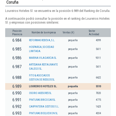
Coruña
Loureiros Hoteles Sl. se encuentra en la posición 6.989 del Ranking de Coruña.
A continuación podrá consultar la posición en el ranking de Loureiros Hoteles
Sl. y empresas con posiciones similares:
Posición
Sector
Nombre de la empresa
Ventas (€)
Provincia
Actividad
6.984
REFORMAS REBEVA, S.L.
pequeña
4399
HOSPARGA, SOCIEDAD
6.985
pequeña
5611
LIMITADA.
6.986
MARINA VILAGARCIA SL
pequeña
9311
ARTESANA RESTAURANTE
6.987
pequeña
5611
GALEGO SL.
FITO & ASOCIADOS
6.988
pequeña
6622
GESTION DE RIESGOS SL
6.989
LOUREIROS HOTELES SL.
pequeña
5510
6.990
OSORIO ASESORES SL
pequeña
7020
6.991
PINTURAS BRICOCAR SL
pequeña
4775
6.992
CARPINTERIA GESTOSO S.L.
pequeña
1623
6.993
PINTURAS BOQUEIXON SL
pequeña
4334