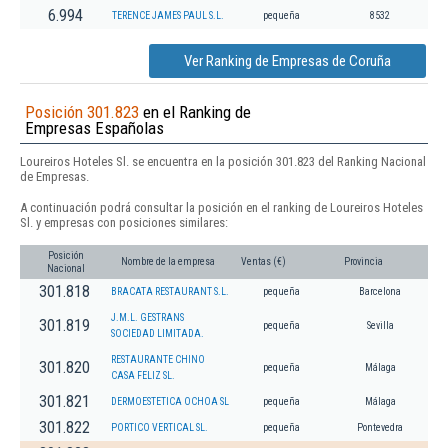
6.994
TERENCE JAMES PAUL S.L.
pequeña
8532
Ver Ranking de Empresas de Coruña
Posición 301.823
en el Ranking de
Empresas Españolas
Loureiros Hoteles Sl. se encuentra en la posición 301.823 del Ranking Nacional
de Empresas.
A continuación podrá consultar la posición en el ranking de Loureiros Hoteles
Sl. y empresas con posiciones similares:
Posición
Nombre de la empresa
Ventas (€)
Provincia
Nacional
301.818
BRACATA RESTAURANT S.L.
pequeña
Barcelona
J.M.L. GESTRANS
301.819
pequeña
Sevilla
SOCIEDAD LIMITADA.
RESTAURANTE CHINO
301.820
pequeña
Málaga
CASA FELIZ SL.
301.821
DERMOESTETICA OCHOA SL
pequeña
Málaga
301.822
PORTICO VERTICAL SL.
pequeña
Pontevedra