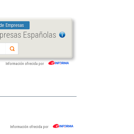
 de Empresas
mpresas Españolas
Información ofrecida por
Información ofrecida por