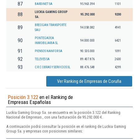
87
BARDINET SA
95.963.394
1101
LUCKIA GAMING GROUP
88
95.292.000
9200
SA.
BREOGAN TRANSPORTE
89
94.058.082
4941
SAU
PONTEGADEA
90
94.000.000
6421
INMOBILIARIA SL
91
PIENSOS NANFOR SA
90.535.000
1091
92
TELEVES SA
89.407.876
2630
93
C R C OBRAS Y SERVICIOS SL
88.476.548
4299
Ver Ranking de Empresas de Coruña
Posición 3.122
en el Ranking de
Empresas Españolas
Luckia Gaming Group Sa. se encuentra en la posición 3.122 del Ranking
Nacional de Empresas , con una facturación de 95.292.000 €.
A continuación podrá consultar la posición en el ranking de Luckia Gaming
Group Sa. y empresas con posiciones similares: