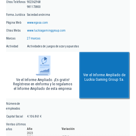
Otros Teléfonos
902362968
981173800
Forma Jurídica
Sociedad anónima
Página Web
www.egasa.com
Otras Webs
www.luckiagaminggroup.com
Marcas
27 marcas
Actividad
Actividades de juegos de azar y apuestas
Ver el Informe Ampliado de
Luckia Gaming Group Sa.
Ve el Informe Ampliado. ¡Es gratis!
Regístrese en eInforma y le regalamos
el Informe Ampliado de esta empresa
Número de
empleados
Capital Social
4.106.861 €
Ventas últimos
Año
Variación
años
2023