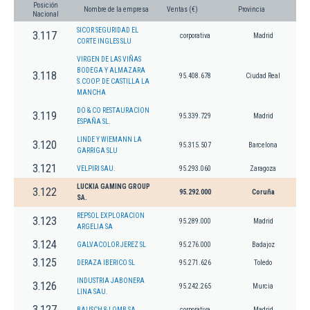
Posición
Nombre de la empresa
Ventas (€)
Provincia
Nacional
SICOR SEGURIDAD EL
3.117
corporativa
Madrid
CORTE INGLES SLU
VIRGEN DE LAS VIÑAS
BODEGA Y ALMAZARA
3.118
95.408.678
Ciudad Real
S.COOP. DE CASTILLA LA
MANCHA
DO & CO RESTAURACION
3.119
95.339.729
Madrid
ESPAÑA SL.
LINDE Y WIEMANN LA
3.120
95.315.507
Barcelona
GARRIGA SLU
3.121
VELPIRI SAU.
95.293.060
Zaragoza
LUCKIA GAMING GROUP
3.122
95.292.000
Coruña
SA.
REPSOL EXPLORACION
3.123
95.289.000
Madrid
ARGELIA SA
3.124
GALVACOLOR JEREZ SL
95.276.000
Badajoz
3.125
DERAZA IBERICO SL
95.271.626
Toledo
INDUSTRIA JABONERA
3.126
95.242.265
Murcia
LINA SAU.
3.127
BAUSCH & LOMB SA
corporativa
Madrid