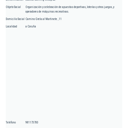
Objeto Social
Organización y celebración de apuestas deportivas, loterías y otros juegos, y
operadores de máquinas recreativas.
Domicilio Social
Camino Grela al Martinete , 11
Localidad
a Coruña
Teléfono
981173700