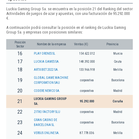
Luckia Gaming Group Sa. se encuentra en la posición 21 del Ranking del sector
Actividades de juegos de azar y apuestas, con una facturación de 95.292.000
€.
A continuación podrá consultar la posición en el ranking de Luckia Gaming
Group Sa. y empresas con posiciones similares:
Posición
Nombre de la empresa
Ventas (€)
Provincia
Sector
16
PLAY ORENES SL
154.622.012
Murcia
17
LUCKIA GAMES SA.
148.392.000
Ceuta
18
ARTXIBET 2022 SA.
133.966.918
Melilla
GLOBAL GAME MACHINE
19
corporativa
Barcelona
CORPORATION SAU
20
CODERE NEWCO SA.
corporativa
Madrid
LUCKIA GAMING GROUP
21
95.292.000
Coruña
SA.
22
ZITRO FACTORY SLU
corporativa
Madrid
GRAN CASINO DE
23
corporativa
Barcelona
BARCELONA SL
24
VERSUS ONLINE SA.
87.778.036
Melilla