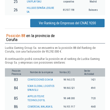
25
UNIPLAY SAU
corporativa
Madrid
HILLSIDE ESPAÑA LEISURE
26
85.937.198
Baleares
SA.
Ver Ranking de Empresas del CNAE 9200
Posición 88
en la provincia de
Coruña
Luckia Gaming Group Sa. se encuentra en la posición 88 del Ranking de
Coruña, con una facturación de 95.292.000 €.
A continuación podrá consultar la posición en el ranking de Luckia Gaming
Group Sa. y empresas con posiciones similares:
Posición
Sector
Nombre de la empresa
Ventas (€)
Provincia
Actividad
83
CONFECCIONES GOA SA
98.965.372
1421
SCAN GLOBAL LOGISTICS
84
98.865.521
4941
SPAIN SLU
APPLUS ITEUVE
85
98.648.000
7120
TECHNOLOGY SL
86
COMERCIAL MALASA SL
96.951.917
4643