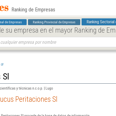
Ranking de Empresas
Ranking Sectorial
nal de Empresas
Ranking Provincial de Empresas
 de su empresa en el mayor Ranking de E
 Sl
 Sl
ientíficas y técnicas n.c.o.p. | Lugo
ucus Peritaciones Sl
 Peritaciones Sl procede de la base de datos de información