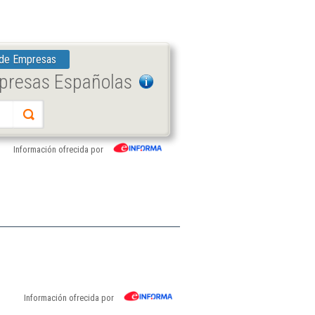
 de Empresas
mpresas Españolas
Información ofrecida por
Información ofrecida por