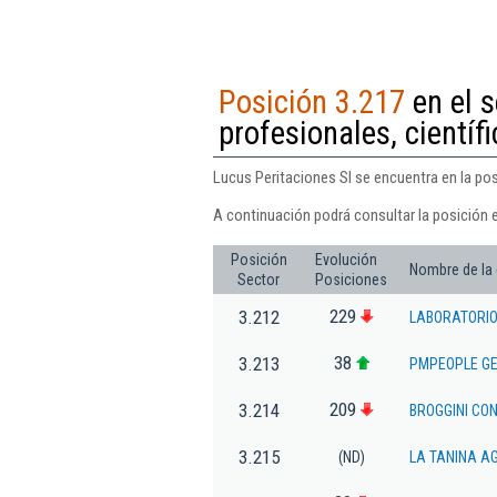
Posición 3.217
en el 
profesionales, científi
Lucus Peritaciones Sl se encuentra en la pos
A continuación podrá consultar la posición 
Posición
Evolución
Nombre de la
Sector
Posiciones
229
3.212
LABORATORIO
38
3.213
PMPEOPLE GE
209
3.214
BROGGINI CON
3.215
(ND)
LA TANINA A