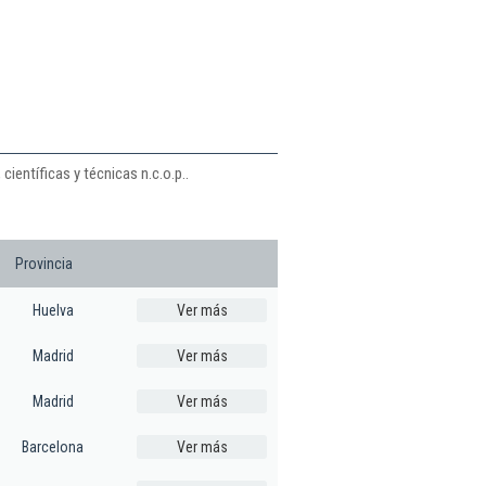
ientíficas y técnicas n.c.o.p..
Provincia
Huelva
Ver más
Madrid
Ver más
Madrid
Ver más
Barcelona
Ver más