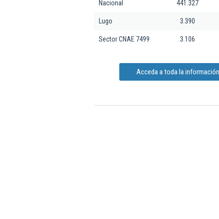
Nacional
441.327
Lugo
3.390
Sector CNAE 7499
3.106
Acceda a toda la información