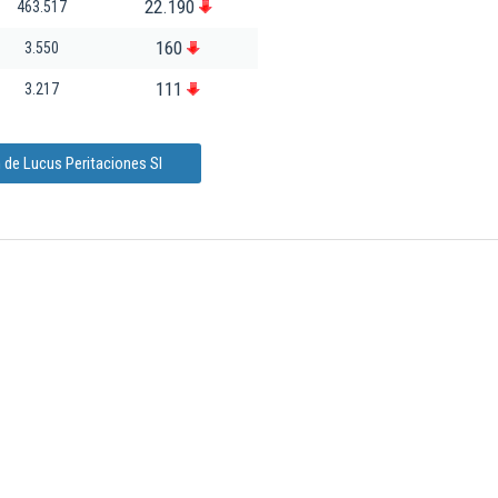
22.190
463.517
160
3.550
111
3.217
 de Lucus Peritaciones Sl