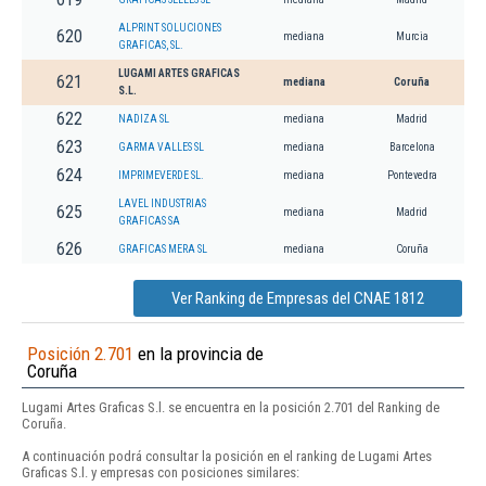
ALPRINT SOLUCIONES
620
mediana
Murcia
GRAFICAS, SL.
LUGAMI ARTES GRAFICAS
621
mediana
Coruña
S.L.
622
NADIZA SL
mediana
Madrid
623
GARMA VALLES SL
mediana
Barcelona
624
IMPRIMEVERDE SL.
mediana
Pontevedra
LAVEL INDUSTRIAS
625
mediana
Madrid
GRAFICAS SA
626
GRAFICAS MERA SL
mediana
Coruña
Ver Ranking de Empresas del CNAE 1812
Posición 2.701
en la provincia de
Coruña
Lugami Artes Graficas S.l. se encuentra en la posición 2.701 del Ranking de
Coruña.
A continuación podrá consultar la posición en el ranking de Lugami Artes
Graficas S.l. y empresas con posiciones similares: