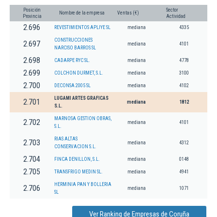
Posición
Sector
Nombre de la empresa
Ventas (€)
Provincia
Actividad
2.696
REVESTIMIENTOS APLIYE SL
mediana
4335
CONSTRUCCIONES
2.697
mediana
4101
NARCISO BARROS SL
2.698
CADARPE RYC SL.
mediana
4778
2.699
COLCHON DURMET, S.L.
mediana
3100
2.700
DECONSA 2005 SL
mediana
4102
LUGAMI ARTES GRAFICAS
2.701
mediana
1812
S.L.
MARNOSA GESTION OBRAS,
2.702
mediana
4101
S.L.
RIAS ALTAS
2.703
mediana
4312
CONSERVACION S.L.
2.704
FINCA DENILLON, S.L.
mediana
0148
2.705
TRANSFRIGO MEDIN SL.
mediana
4941
HERMINIA PAN Y BOLLERIA
2.706
mediana
1071
SL
Ver Ranking de Empresas de Coruña