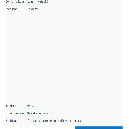
Domicilio Social
Lugar Infesta , 96
Localidad
Betanzos
Teléfono
98177...
Forma Jurídica
Sociedad limitada
Actividad
Otras actividades de impresión y artes gráficas