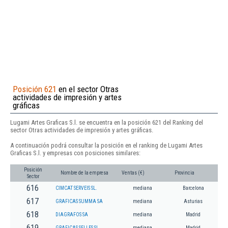
Posición 621
en el sector Otras
actividades de impresión y artes
gráficas
Lugami Artes Graficas S.l. se encuentra en la posición 621 del Ranking del
sector Otras actividades de impresión y artes gráficas.
A continuación podrá consultar la posición en el ranking de Lugami Artes
Graficas S.l. y empresas con posiciones similares:
Posición
Nombre de la empresa
Ventas (€)
Provincia
Sector
616
CIMCAT SERVEIS SL.
mediana
Barcelona
617
GRAFICAS SUMMA SA
mediana
Asturias
618
DIAGRAFOS SA
mediana
Madrid
619
GRAFICAS SELLES SL
mediana
Madrid