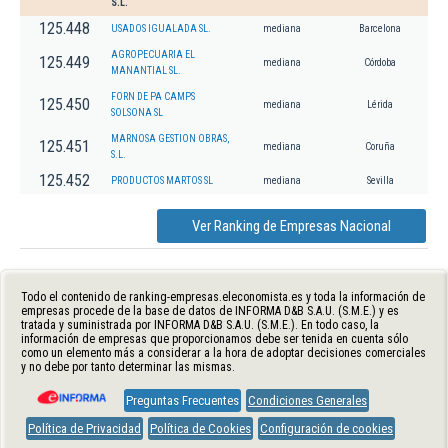
S.L.
125.448
USADOS IGUALADA SL.
mediana
Barcelona
AGROPECUARIA EL
125.449
mediana
Córdoba
MANANTIAL SL.
FORN DE PA CAMPS
125.450
mediana
Lérida
SOLSONA SL
MARNOSA GESTION OBRAS,
125.451
mediana
Coruña
S.L.
125.452
PRODUCTOS MARTOS SL
mediana
Sevilla
Ver Ranking de Empresas Nacional
Todo el contenido de ranking-empresas.eleconomista.es y toda la información de
empresas procede de la base de datos de INFORMA D&B S.A.U. (S.M.E.) y es
tratada y suministrada por INFORMA D&B S.A.U. (S.M.E.). En todo caso, la
información de empresas que proporcionamos debe ser tenida en cuenta sólo
como un elemento más a considerar a la hora de adoptar decisiones comerciales
y no debe por tanto determinar las mismas.
Preguntas Frecuentes
Condiciones Generales
Política de Privacidad
Política de Cookies
Configuración de cookies