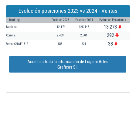
Evolución posiciones 2023 vs 2024 - Ventas
Ranking
Posición 2023
Posición 2024
Evolución Posiciones
13.273
Nacional
112.174
125.447
292
Coruña
2.409
2.701
38
Sector CNAE 1812
583
621
Acceda a toda la información de Lugami Artes
Graficas S.l.