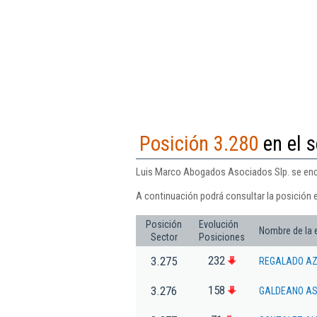
Posición 3.280
en el s
Luis Marco Abogados Asociados Slp. se encue
A continuación podrá consultar la posición 
Posición
Evolución
Nombre de la
Sector
Posiciones
232
3.275
REGALADO AZ
158
3.276
GALDEANO AS