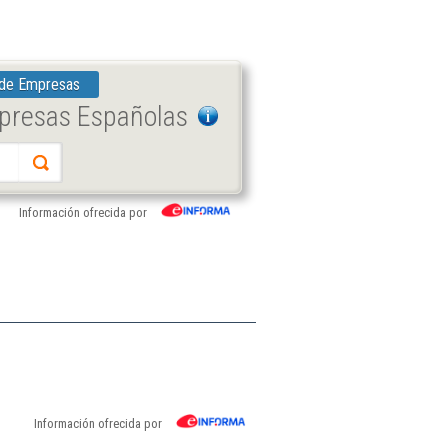
 de Empresas
mpresas Españolas
Información ofrecida por
Información ofrecida por