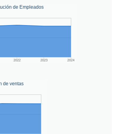
lución de Empleados
2022
2023
2024
n de ventas