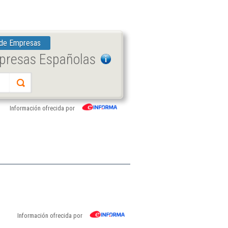
 de Empresas
mpresas Españolas
Información ofrecida por
Información ofrecida por