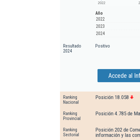
2022
Año
2022
2023
2024
Resultado
Positivo
2024
Accede al In
Posición 18.058
Ranking
Nacional
Posición 4.785 de Ma
Ranking
Provincial
Posición 202 de Comer
Ranking
información y las co
Sectorial