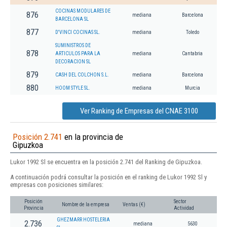
COCINAS MODULARES DE
876
mediana
Barcelona
BARCELONA SL
877
D'VINCI COCINAS SL.
mediana
Toledo
SUMINISTROS DE
878
ARTICULOS PARA LA
mediana
Cantabria
DECORACION SL
879
CASH DEL COLCHON S.L.
mediana
Barcelona
880
HOOM STYLE SL.
mediana
Murcia
Ver Ranking de Empresas del CNAE 3100
Posición 2.741
en la provincia de
Gipuzkoa
Lukor 1992 Sl se encuentra en la posición 2.741 del Ranking de Gipuzkoa.
A continuación podrá consultar la posición en el ranking de Lukor 1992 Sl y
empresas con posiciones similares:
Posición
Sector
Nombre de la empresa
Ventas (€)
Provincia
Actividad
GHEZMARR HOSTELERIA
2.736
mediana
5630