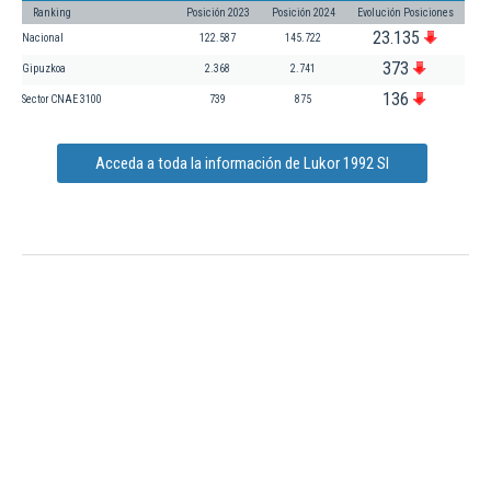
Ranking
Posición 2023
Posición 2024
Evolución Posiciones
23.135
Nacional
122.587
145.722
373
Gipuzkoa
2.368
2.741
136
Sector CNAE 3100
739
875
Acceda a toda la información de Lukor 1992 Sl