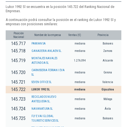
Lukor 1992 Sl se encuentra en la posición 145.722 del Ranking Nacional de
Empresas.
A continuación podrá consultar la posición en el ranking de Lukor 1992 Sl y
empresas con posiciones similares:
Posición
Nombre de la empresa
Ventas (€)
Provincia
Nacional
145.717
PAMIAN SA
mediana
Baleares
145.718
GANADERIA ANLAEN SL.
mediana
Zamora
MONTAJES NAVALES
145.719
1.276.094
Alicante
ASTONDOA SL
CARNISSERIA FERRAN I EVA
145.720
mediana
Gerona
SL
145.721
SEVEN OFFICE SL
mediana
Valencia
145.722
LUKOR 1992 SL
mediana
Gipuzkoa
RECICLADOS NUEVO
145.723
mediana
Málaga
ANTEQUERA SL.
145.724
NAVANATURA SL
mediana
Ávila
FLY E VAI GLOBAL
145.725
mediana
Baleares
TOURISTIC SERVICES SL