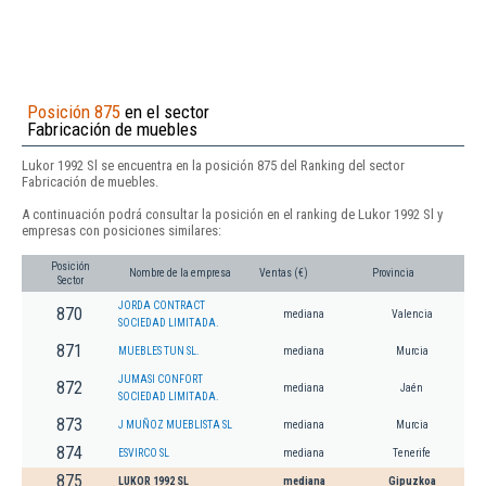
Posición 875
en el sector
Fabricación de muebles
Lukor 1992 Sl se encuentra en la posición 875 del Ranking del sector
Fabricación de muebles.
A continuación podrá consultar la posición en el ranking de Lukor 1992 Sl y
empresas con posiciones similares:
Posición
Nombre de la empresa
Ventas (€)
Provincia
Sector
JORDA CONTRACT
870
mediana
Valencia
SOCIEDAD LIMITADA.
871
MUEBLES TUN SL.
mediana
Murcia
JUMASI CONFORT
872
mediana
Jaén
SOCIEDAD LIMITADA.
873
J MUÑOZ MUEBLISTA SL
mediana
Murcia
874
ESVIRCO SL
mediana
Tenerife
875
LUKOR 1992 SL
mediana
Gipuzkoa