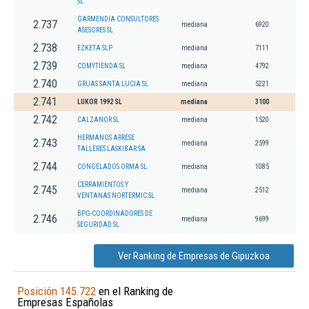
SL.
GARMENDIA CONSULTORES
2.737
mediana
6920
ASESORES SL
2.738
EZKETA SLP
mediana
7111
2.739
COMYTIENDA SL
mediana
4792
2.740
GRUAS SANTA LUCIA SL
mediana
5221
2.741
LUKOR 1992 SL
mediana
3100
2.742
CALZANOR SL
mediana
1520
HERMANOS ARRESE
2.743
mediana
2599
TALLERES LASKIBAR SA
2.744
CONGELADOS ORMA SL.
mediana
1085
CERRAMIENTOS Y
2.745
mediana
2512
VENTANAS NORTERMIC SL
BPG-COORDINADORES DE
2.746
mediana
9699
SEGURIDAD SL
Ver Ranking de Empresas de Gipuzkoa
Posición 145.722
en el Ranking de
Empresas Españolas