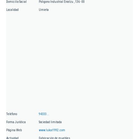
Domicilio Social
Poligono Industrial Erratzu , 136 - 00
Localidad
Urnieta
Teléfono
94333...
Forma Jurídica
Sociedad limitada
Página Web
www.lukor1992.com
Actividad
Fabricación de muebles