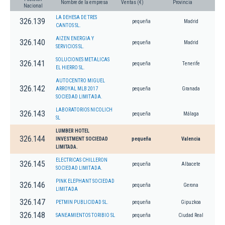
Nombre de la empresa
Ventas (€)
Provincia
Nacional
LA DEHESA DE TRES
326.139
pequeña
Madrid
CANTOS SL.
AIZEN ENERGIA Y
326.140
pequeña
Madrid
SERVICIOS SL.
SOLUCIONES METALICAS
326.141
pequeña
Tenerife
EL HIERRO SL.
AUTOCENTRO MIGUEL
326.142
ARROYAL MLB 2017
pequeña
Granada
SOCIEDAD LIMITADA.
LABORATORIOS NICOLICH
326.143
pequeña
Málaga
SL
LUMBER HOTEL
326.144
INVESTMENT SOCIEDAD
pequeña
Valencia
LIMITADA.
ELECTRICAS CHILLERON
326.145
pequeña
Albacete
SOCIEDAD LIMITADA.
PINK ELEPHANT SOCIEDAD
326.146
pequeña
Gerona
LIMITADA
326.147
PETMIN PUBLICIDAD SL.
pequeña
Gipuzkoa
326.148
SANEAMIENTOS TORIBIO SL
pequeña
Ciudad Real