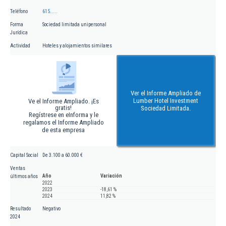
Teléfono
615.....
Forma
Sociedad limitada unipersonal
Jurídica
Actividad
Hoteles y alojamientos similares
Ver el Informe Ampliado de
Lumber Hotel Investment
Ve el Informe Ampliado. ¡Es
gratis!
Sociedad Limitada.
Regístrese en eInforma y le
regalamos el Informe Ampliado
de esta empresa
Capital Social
De 3.100 a 60.000 €
Ventas
Año
Variación
últimos años
2022
2023
-18,61 %
2024
11,82 %
Resultado
Negativo
2024