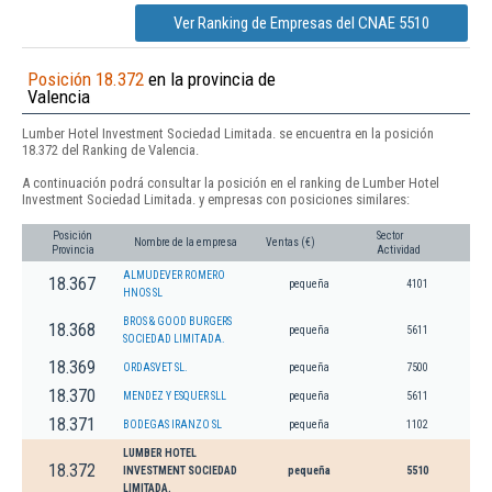
Ver Ranking de Empresas del CNAE 5510
Posición 18.372
en la provincia de
Valencia
Lumber Hotel Investment Sociedad Limitada. se encuentra en la posición
18.372 del Ranking de Valencia.
A continuación podrá consultar la posición en el ranking de Lumber Hotel
Investment Sociedad Limitada. y empresas con posiciones similares:
Posición
Sector
Nombre de la empresa
Ventas (€)
Provincia
Actividad
ALMUDEVER ROMERO
18.367
pequeña
4101
HNOS SL
BROS & GOOD BURGERS
18.368
pequeña
5611
SOCIEDAD LIMITADA.
18.369
ORDASVET SL.
pequeña
7500
18.370
MENDEZ Y ESQUER SLL
pequeña
5611
18.371
BODEGAS IRANZO SL
pequeña
1102
LUMBER HOTEL
18.372
INVESTMENT SOCIEDAD
pequeña
5510
LIMITADA.