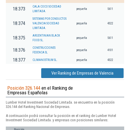
CALA COCO SOCIEDAD
18.373
pequeña
5611
LIMITADA.
SISTEMAS POR CONDUCTOS
18.374
VALENCIA SOCIEDAD
pequeña
4322
LIMITADA.
ARGENTINIAN BLACK
18.375
pequeña
5611
FOOD SL.
CONSTRUCCIONES
18.376
pequeña
4101
FEDENCA SL
18.377
CLIMANOSTRUM SL.
pequeña
4322
Ver Ranking de Empresas de Valencia
Posición 326.144
en el Ranking de
Empresas Españolas
Lumber Hotel Investment Sociedad Limitada. se encuentra en la posición
326.144 del Ranking Nacional de Empresas.
A continuación podrá consultar la posición en el ranking de Lumber Hotel
Investment Sociedad Limitada. y empresas con posiciones similares:
Posición