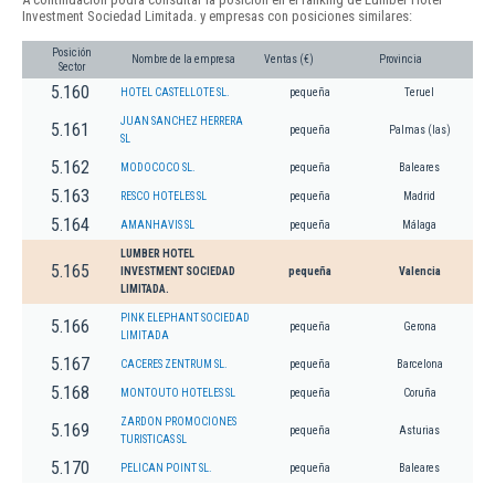
Investment Sociedad Limitada. y empresas con posiciones similares:
Posición
Nombre de la empresa
Ventas (€)
Provincia
Sector
5.160
HOTEL CASTELLOTE SL.
pequeña
Teruel
JUAN SANCHEZ HERRERA
5.161
pequeña
Palmas (las)
SL
5.162
MODOCOCO SL.
pequeña
Baleares
5.163
RESCO HOTELES SL
pequeña
Madrid
5.164
AMANHAVIS SL
pequeña
Málaga
LUMBER HOTEL
5.165
INVESTMENT SOCIEDAD
pequeña
Valencia
LIMITADA.
PINK ELEPHANT SOCIEDAD
5.166
pequeña
Gerona
LIMITADA
5.167
CACERES ZENTRUM SL.
pequeña
Barcelona
5.168
MONTOUTO HOTELES SL
pequeña
Coruña
ZARDON PROMOCIONES
5.169
pequeña
Asturias
TURISTICAS SL
5.170
PELICAN POINT SL.
pequeña
Baleares