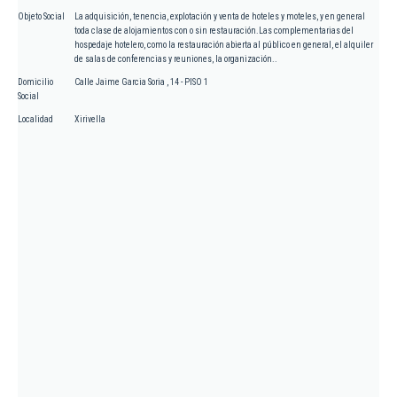
Objeto Social
La adquisición, tenencia, explotación y venta de hoteles y moteles, y en general
toda clase de alojamientos con o sin restauración.Las complementarias del
hospedaje hotelero, como la restauración abierta al público en general, el alquiler
de salas de conferencias y reuniones, la organización..
Domicilio
Calle Jaime Garcia Soria , 14 - PISO 1
Social
Localidad
Xirivella