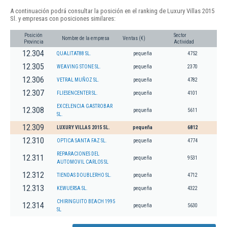
A continuación podrá consultar la posición en el ranking de Luxury Villas 2015
Sl. y empresas con posiciones similares:
Posición
Sector
Nombre de la empresa
Ventas (€)
Provincia
Actividad
12.304
QUALITAT88 SL.
pequeña
4752
12.305
WEAVING STONE SL.
pequeña
2370
12.306
VETRAL MUÑOZ SL.
pequeña
4782
12.307
FLIESENCENTER SL.
pequeña
4101
EXCELENCIA GASTROBAR
12.308
pequeña
5611
SL.
12.309
LUXURY VILLAS 2015 SL.
pequeña
6812
12.310
OPTICA SANTA FAZ SL.
pequeña
4774
REPARACIONES DEL
12.311
pequeña
9531
AUTOMOVIL CARLOS SL
12.312
TIENDAS DOUBLERHO SL.
pequeña
4712
12.313
KEWUERSA SL.
pequeña
4322
CHIRINGUITO BEACH 1995
12.314
pequeña
5630
SL