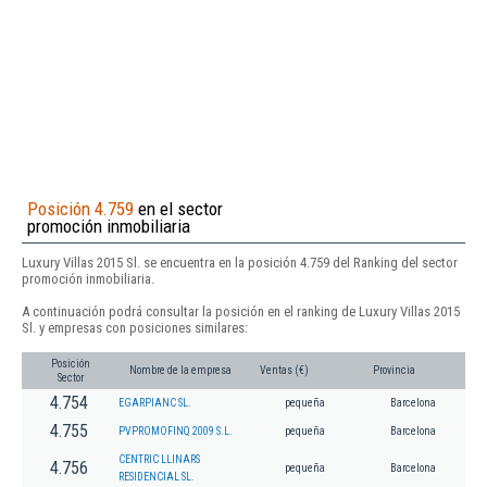
Posición 4.759
en el sector
promoción inmobiliaria
Luxury Villas 2015 Sl. se encuentra en la posición 4.759 del Ranking del sector
promoción inmobiliaria.
A continuación podrá consultar la posición en el ranking de Luxury Villas 2015
Sl. y empresas con posiciones similares:
Posición
Nombre de la empresa
Ventas (€)
Provincia
Sector
4.754
EGARPIANC SL.
pequeña
Barcelona
4.755
PVPROMOFINQ 2009 S.L.
pequeña
Barcelona
CENTRIC LLINARS
4.756
pequeña
Barcelona
RESIDENCIAL SL.