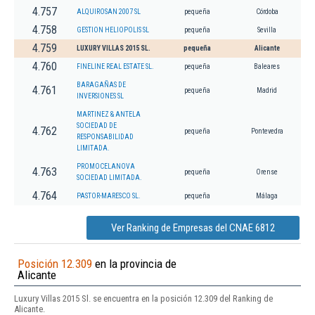
4.757
ALQUIROSAN 2007 SL
pequeña
Córdoba
4.758
GESTION HELIOPOLIS SL
pequeña
Sevilla
4.759
LUXURY VILLAS 2015 SL.
pequeña
Alicante
4.760
FINELINE REAL ESTATE SL.
pequeña
Baleares
BARAGAÑAS DE
4.761
pequeña
Madrid
INVERSIONES SL
MARTINEZ & ANTELA
SOCIEDAD DE
4.762
pequeña
Pontevedra
RESPONSABILIDAD
LIMITADA.
PROMOCELANOVA
4.763
pequeña
Orense
SOCIEDAD LIMITADA.
4.764
PASTOR-MARESCO SL.
pequeña
Málaga
Ver Ranking de Empresas del CNAE 6812
Posición 12.309
en la provincia de
Alicante
Luxury Villas 2015 Sl. se encuentra en la posición 12.309 del Ranking de
Alicante.