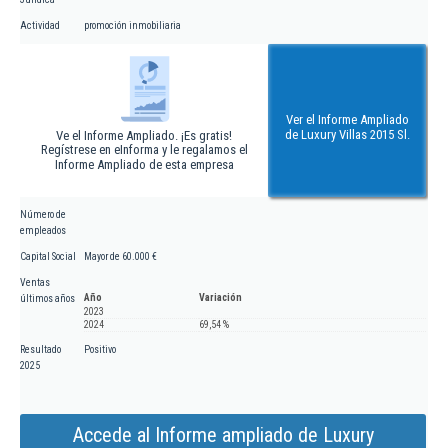
Actividad
promoción inmobiliaria
Ver el Informe Ampliado
de Luxury Villas 2015 Sl.
Ve el Informe Ampliado. ¡Es gratis!
Regístrese en eInforma y le regalamos el
Informe Ampliado de esta empresa
Número de
empleados
Capital Social
Mayor de 60.000 €
Ventas
Año
Variación
últimos años
2023
2024
69,54 %
Resultado
Positivo
2025
Accede al Informe ampliado de Luxury