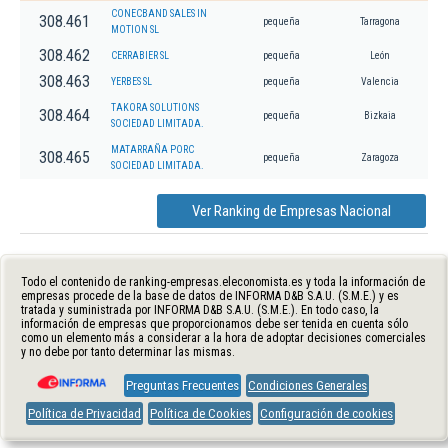
CONECBAND SALES IN
308.461
pequeña
Tarragona
MOTION SL
308.462
CERRABIER SL
pequeña
León
308.463
YERBES SL
pequeña
Valencia
TAKORA SOLUTIONS
308.464
pequeña
Bizkaia
SOCIEDAD LIMITADA.
MATARRAÑA PORC
308.465
pequeña
Zaragoza
SOCIEDAD LIMITADA.
Ver Ranking de Empresas Nacional
Todo el contenido de ranking-empresas.eleconomista.es y toda la información de
empresas procede de la base de datos de INFORMA D&B S.A.U. (S.M.E.) y es
tratada y suministrada por INFORMA D&B S.A.U. (S.M.E.). En todo caso, la
información de empresas que proporcionamos debe ser tenida en cuenta sólo
como un elemento más a considerar a la hora de adoptar decisiones comerciales
y no debe por tanto determinar las mismas.
Preguntas Frecuentes
Condiciones Generales
Política de Privacidad
Política de Cookies
Configuración de cookies