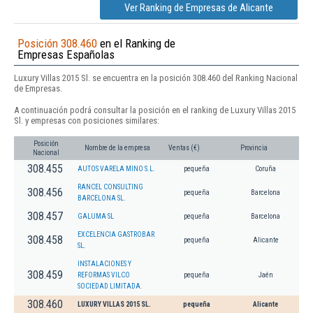
Ver Ranking de Empresas de Alicante
Posición 308.460
en el Ranking de
Empresas Españolas
Luxury Villas 2015 Sl. se encuentra en la posición 308.460 del Ranking Nacional
de Empresas.
A continuación podrá consultar la posición en el ranking de Luxury Villas 2015
Sl. y empresas con posiciones similares:
Posición
Nombre de la empresa
Ventas (€)
Provincia
Nacional
308.455
AUTOS VARELA MINO S.L.
pequeña
Coruña
RANCEL CONSULTING
308.456
pequeña
Barcelona
BARCELONA SL.
308.457
GALUMA SL
pequeña
Barcelona
EXCELENCIA GASTROBAR
308.458
pequeña
Alicante
SL.
INSTALACIONES Y
308.459
REFORMAS VILCO
pequeña
Jaén
SOCIEDAD LIMITADA.
308.460
LUXURY VILLAS 2015 SL.
pequeña
Alicante