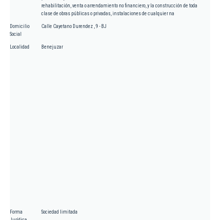
rehabilitación, venta o arrendamiento no financiero, y la construcción de toda
clase de obras públicas o privadas, instalaciones de cualquier na
Domicilio
Calle Cayetano Durendez , 9 - BJ
Social
Localidad
Benejuzar
Forma
Sociedad limitada
Jurídica