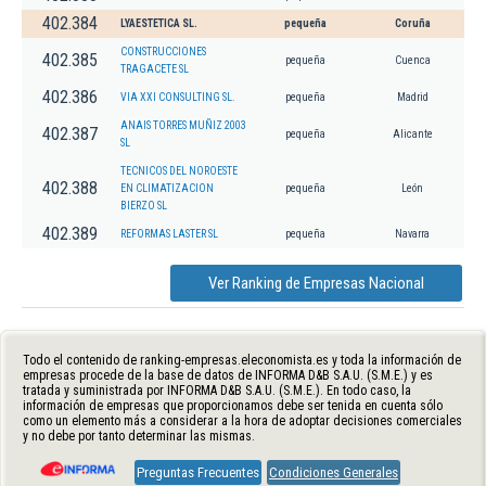
402.384
LYAESTETICA SL.
pequeña
Coruña
CONSTRUCCIONES
402.385
pequeña
Cuenca
TRAGACETE SL
402.386
VIA XXI CONSULTING SL.
pequeña
Madrid
ANAIS TORRES MUÑIZ 2003
402.387
pequeña
Alicante
SL
TECNICOS DEL NOROESTE
402.388
EN CLIMATIZACION
pequeña
León
BIERZO SL
402.389
REFORMAS LASTER SL
pequeña
Navarra
Ver Ranking de Empresas Nacional
Todo el contenido de ranking-empresas.eleconomista.es y toda la información de
empresas procede de la base de datos de INFORMA D&B S.A.U. (S.M.E.) y es
tratada y suministrada por INFORMA D&B S.A.U. (S.M.E.). En todo caso, la
información de empresas que proporcionamos debe ser tenida en cuenta sólo
como un elemento más a considerar a la hora de adoptar decisiones comerciales
y no debe por tanto determinar las mismas.
Preguntas Frecuentes
Condiciones Generales