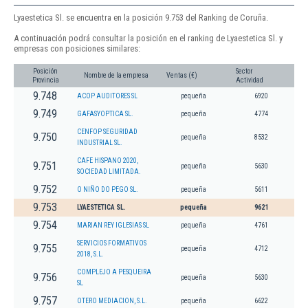
Lyaestetica Sl. se encuentra en la posición 9.753 del Ranking de Coruña.
A continuación podrá consultar la posición en el ranking de Lyaestetica Sl. y
empresas con posiciones similares:
Posición
Sector
Nombre de la empresa
Ventas (€)
Provincia
Actividad
9.748
ACOP AUDITORES SL
pequeña
6920
9.749
GAFASYOPTICA SL.
pequeña
4774
CENFOP SEGURIDAD
9.750
pequeña
8532
INDUSTRIAL SL.
CAFE HISPANO 2020,
9.751
pequeña
5630
SOCIEDAD LIMITADA.
9.752
O NIÑO DO PEGO SL.
pequeña
5611
9.753
LYAESTETICA SL.
pequeña
9621
9.754
MARIAN REY IGLESIAS SL
pequeña
4761
SERVICIOS FORMATIVOS
9.755
pequeña
4712
2018, S.L.
COMPLEJO A PESQUEIRA
9.756
pequeña
5630
SL
9.757
OTERO MEDIACION, S.L.
pequeña
6622