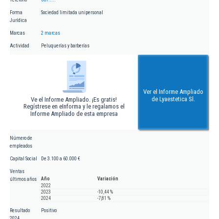
Forma
Sociedad limitada unipersonal
Jurídica
Marcas
2 marcas
Actividad
Peluquerías y barberías
Ver el Informe Ampliado
de Lyaestetica Sl.
Ve el Informe Ampliado. ¡Es gratis!
Regístrese en eInforma y le regalamos el
Informe Ampliado de esta empresa
Número de
empleados
Capital Social
De 3.100 a 60.000 €
Ventas
Año
Variación
últimos años
2022
2023
-10,44 %
2024
-7,81 %
Resultado
Positivo
2024