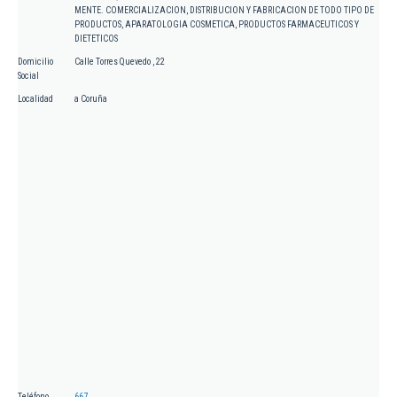
MENTE. COMERCIALIZACION, DISTRIBUCION Y FABRICACION DE TODO TIPO DE
PRODUCTOS, APARATOLOGIA COSMETICA, PRODUCTOS FARMACEUTICOS Y
DIETETICOS
Domicilio
Calle Torres Quevedo , 22
Social
Localidad
a Coruña
Teléfono
667.....