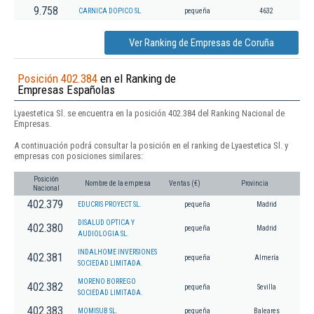
9.758
CARNICA DOPICO SL
pequeña
4632
Ver Ranking de Empresas de Coruña
Posición 402.384
en el Ranking de
Empresas Españolas
Lyaestetica Sl. se encuentra en la posición 402.384 del Ranking Nacional de
Empresas.
A continuación podrá consultar la posición en el ranking de Lyaestetica Sl. y
empresas con posiciones similares:
Posición
Nombre de la empresa
Ventas (€)
Provincia
Nacional
402.379
EDUCRIS PROYECT SL.
pequeña
Madrid
DISALUD OPTICA Y
402.380
pequeña
Madrid
AUDIOLOGIA SL.
INDALHOME INVERSIONES
402.381
pequeña
Almería
SOCIEDAD LIMITADA.
MORENO BORREGO
402.382
pequeña
Sevilla
SOCIEDAD LIMITADA.
402.383
MOMISUB SL.
pequeña
Baleares