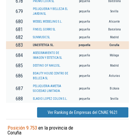
678
PROMO LOOK SL
pequeña
Barcelona
PELUQUERIA Y BELLEZA EL
679
pequeña
Sevilla
JARDIN SL
680
WESSEL WESSELING S.L.
pequeña
Alicante
681
FINS EL GORRO SL
pequeña
Barcelona
682
SUNMUSIC SL
pequeña
Madrid
683
LYAESTETICA SL.
pequeña
Coruña
ASESORAMIENTO DE
684
pequeña
Málaga
IMAGEN Y ESTETICA SL
685
DESTINO OF NAILS SL.
pequeña
Madrid
BEAUTY HOUSE CENTRO DE
686
pequeña
Asturias
BELLEZA SL
PELUQUERIA AMETSA
687
pequeña
Bizkaia
SOCIEDAD LIMITADA.
688
ELADIO LOPEZ COLON S.L.
pequeña
Sevilla
Ver Ranking de Empresas del CNAE 9621
Posición 9.753
en la provincia de
Coruña