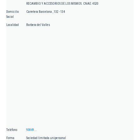
RECAMBIO Y ACCESORIOS DE LOS MISMOS. CNAE: 4520
Domicilio
Carretera Barcelona , 132 - 134
Social
Localidad
Barbera del Valles
Teléfono
93849...
Forma
Sociedad limitada unipersonal