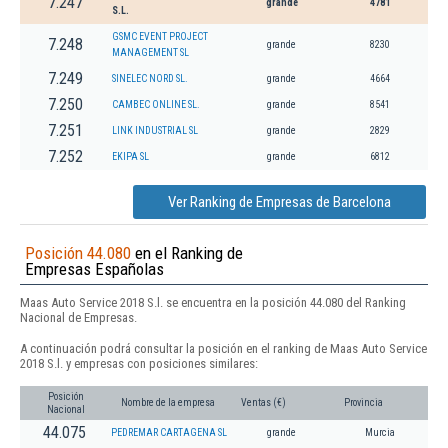
7.247
grande
4781
S.L.
GSMC EVENT PROJECT
7.248
grande
8230
MANAGEMENT SL
7.249
SINELEC NORD SL.
grande
4664
7.250
CAMBEC ONLINE SL.
grande
8541
7.251
LINK INDUSTRIAL SL
grande
2829
7.252
EKIPA SL
grande
6812
Ver Ranking de Empresas de Barcelona
Posición 44.080
en el Ranking de
Empresas Españolas
Maas Auto Service 2018 S.l. se encuentra en la posición 44.080 del Ranking
Nacional de Empresas.
A continuación podrá consultar la posición en el ranking de Maas Auto Service
2018 S.l. y empresas con posiciones similares:
Posición
Nombre de la empresa
Ventas (€)
Provincia
Nacional
44.075
PEDREMAR CARTAGENA SL
grande
Murcia