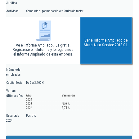
Jurídica
Actividad
Comercio al por menor de vehículos de motor
Ver el Informe Ampliado de
Maas Auto Service 2018 S.l.
Ve el Informe Ampliado. ¡Es gratis!
Regístrese en eInforma y le regalamos
el Informe Ampliado de esta empresa
Número de
empleados
Capital Social
De 0 a 3.100 €
Ventas
Año
Variación
últimos años
2022
2023
48,9 %
2024
2,74 %
Resultado
Positivo
2024