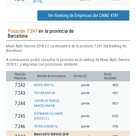
2017 SL.
Ver Ranking de Empresas del CNAE 4781
Posición 7.247
en la provincia de
Barcelona
Maas Auto Service 2018 S.l. se encuentra en la posición 7.247 del Ranking de
Barcelona.
A continuación podrá consultar la posición en el ranking de Maas Auto Service
2018 S.l. y empresas con posiciones similares:
Posición
Sector
Nombre de la empresa
Ventas (€)
Provincia
Actividad
7.242
MISODI RENT SL.
grande
6820
7.243
FRUTAS KIKO SA
grande
4631
CENTRE DE TRIATGE
7.244
grande
3821
BARCELONA SA
HOFMANN CULINARY
7.245
grande
8532
SCHOOL S.L.
7.246
PETROLIS ROSET SL
grande
4730
MAAS AUTO SERVICE 2018