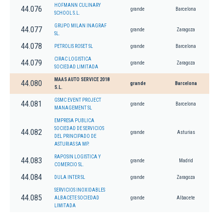
HOFMANN CULINARY
44.076
grande
Barcelona
SCHOOL S.L.
GRUPO MILAN INAGRAF
44.077
grande
Zaragoza
SL.
44.078
PETROLIS ROSET SL
grande
Barcelona
CIRAC LOGISTICA
44.079
grande
Zaragoza
SOCIEDAD LIMITADA
MAAS AUTO SERVICE 2018
44.080
grande
Barcelona
S.L.
GSMC EVENT PROJECT
44.081
grande
Barcelona
MANAGEMENT SL
EMPRESA PUBLICA
SOCIEDAD DE SERVICIOS
44.082
grande
Asturias
DEL PRINCIPADO DE
ASTURIAS SA MP.
RAPOSIN LOGISTICA Y
44.083
grande
Madrid
COMERCIO SL.
44.084
DULA INTER SL
grande
Zaragoza
SERVICIOS INOXIDABLES
44.085
ALBACETE SOCIEDAD
grande
Albacete
LIMITADA