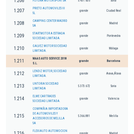
1.206
FUTURA MOTOR SPORT SA
5.431.635
Soria
PRIETO AUTOMOVILES III
1.207
grande
Ciudad Real
SL
CAMPING CENTER MADRID
1.208
grande
Madrid
SA
STARTMOTOR A ESTRADA
1.209
grande
Pontevedra
SOCIEDAD LIMITADA.
GALVEZ MOTOR SOCIEDAD
1.210
grande
Málaga
LIMITADA.
MAAS AUTO SERVICE 2018
1.211
grande
Barcelona
S.L.
LENDIZ MOTOR, SOCIEDAD
1.212
grande
Arava,Álava
LIMITADA.
UNTORIA SOCIEDAD
1.213
5.373.672
Soria
LIMITADA
ELME CAR TRADES
1.214
grande
Valencia
SOCIEDAD LIMITADA.
COMPAÑIA IMPORTADORA
DE AUTOMOVILES Y
1.215
5.366.881
Melilla
ACCESORIOS DE MELILLA
SA
FLEXIAUTO AUTOMOCION
1.216
grande
Madrid