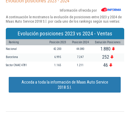
Evolución posiciones 2023 - 2024
Información ofrecida por
A continuación le mostramos la evolución de posiciones entre 2023 y 2024 de
Maas Auto Service 2018 S.l. por cada uno de los rankings según sus ventas:
Evolución posiciones 2023 vs 2024 - Ventas
Ranking
Posición 2023
Posición 2024
Evolución Posiciones
1.880
Nacional
42.200
44.080
252
Barcelona
6.995
7.247
46
Sector CNAE 4781
1.165
1.211
Acceda a toda la información de Maas Auto Service
2018 S.l.