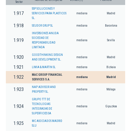
Sector
SSP SOLUCIONES Y
1.917
SERVICIOS PARA PLASTICOS
mediana
Madrid
SL.
1.918
SEUDOR GRUP SL
mediana
Barcelona
INVERSIONES ANUDA
SOCIEDAD DE
1.919
mediana
Sevilla
RESPONSABILIDAD
LIMITADA
GOODTHINKING DESIGN
1.920
mediana
Madrid
AND DEVELOPMENT SL.
1.921
LIMIA & MARTIN SL
mediana
Bizkaia
MAC GROUP FINANCIAL
1.922
mediana
Madrid
SERVICES S.A.
NAP ADVISOR AND
1.923
mediana
Málaga
PROPERTY SL.
GRUPO TTT DE
TECNOLOGIAS
1.924
mediana
Gipuzkoa
INTEGRADAS DE
SUPERFICIES SA
MC ASOCIADOS MADRID
1.925
mediana
Madrid
SLU