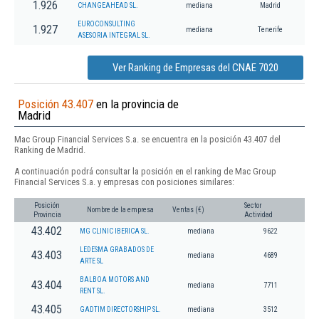
1.926
CHANGEAHEAD SL.
mediana
Madrid
EUROCONSULTING
1.927
mediana
Tenerife
ASESORIA INTEGRAL SL.
Ver Ranking de Empresas del CNAE 7020
Posición 43.407
en la provincia de
Madrid
Mac Group Financial Services S.a. se encuentra en la posición 43.407 del
Ranking de Madrid.
A continuación podrá consultar la posición en el ranking de Mac Group
Financial Services S.a. y empresas con posiciones similares:
Posición
Sector
Nombre de la empresa
Ventas (€)
Provincia
Actividad
43.402
MG CLINIC IBERICA SL.
mediana
9622
LEDESMA GRABADOS DE
43.403
mediana
4689
ARTE SL
BALBOA MOTORS AND
43.404
mediana
7711
RENT SL.
43.405
GADTIM DIRECTORSHIP SL.
mediana
3512