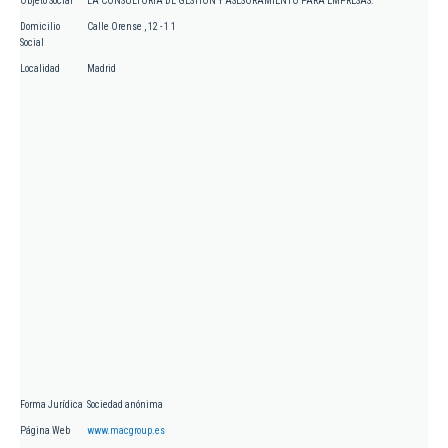
Objeto Social
LA CONSULTORIA DE GESTION Y ASESORAMIENTO PARA EMPRESAS.
Domicilio
Calle Orense , 12 - 1 1
Social
Localidad
Madrid
Forma Jurídica
Sociedad anónima
Página Web
www.macgroup.es