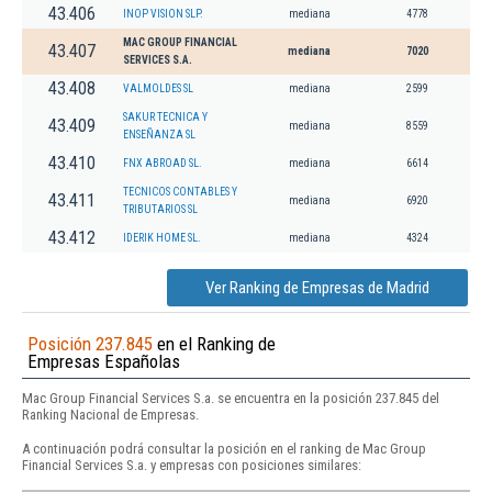
43.406
INOP VISION SLP.
mediana
4778
MAC GROUP FINANCIAL
43.407
mediana
7020
SERVICES S.A.
43.408
VALMOLDES SL
mediana
2599
SAKUR TECNICA Y
43.409
mediana
8559
ENSEÑANZA SL
43.410
FNX ABROAD SL.
mediana
6614
TECNICOS CONTABLES Y
43.411
mediana
6920
TRIBUTARIOS SL
43.412
IDERIK HOME SL.
mediana
4324
Ver Ranking de Empresas de Madrid
Posición 237.845
en el Ranking de
Empresas Españolas
Mac Group Financial Services S.a. se encuentra en la posición 237.845 del
Ranking Nacional de Empresas.
A continuación podrá consultar la posición en el ranking de Mac Group
Financial Services S.a. y empresas con posiciones similares: