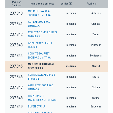
Posición
Nombre de la empresa
Ventas (€)
Provincia
Nacional
MIGAS DEL NARCEA
237.840
mediana
Asturias
SOCIEDAD LIMITADA.
AD1 LABS SOCIEDAD
237.841
mediana
Granada
LIMITADA.
EXPLOTACIONES PELLICER
237.842
mediana
Teruel
SOROLLA SL.
ANASTASIO VICENTE E
237.843
mediana
Valladolid
HIJOS SL
CONVITE GOURMET
237.844
mediana
Pontevedra
SOCIEDAD LIMITADA.
MAC GROUP FINANCIAL
237.845
mediana
Madrid
SERVICES S.A.
COMERCIALIZADORA DE
237.846
mediana
Sevilla
ETISUR SRL
ARLU P 2021 SOCIEDAD
237.847
mediana
Bizkaia
LIMITADA.
RESTAURANTE
237.848
mediana
Coruña
MARISQUERIA RIO ULLA SL
237.849
BUFETE DTR SLP.
mediana
Barcelona