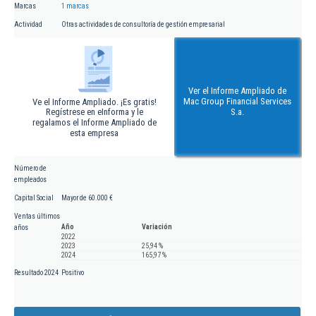
Marcas
1 marcas
Actividad
Otras actividades de consultoría de gestión empresarial
Ver el Informe Ampliado de
Mac Group Financial Services
Ve el Informe Ampliado. ¡Es gratis!
Regístrese en eInforma y le
S.a.
regalamos el Informe Ampliado de
esta empresa
Número de
empleados
Capital Social
Mayor de 60.000 €
Ventas últimos
Año
Variación
años
2022
2023
25,94 %
2024
165,97 %
Resultado 2024
Positivo