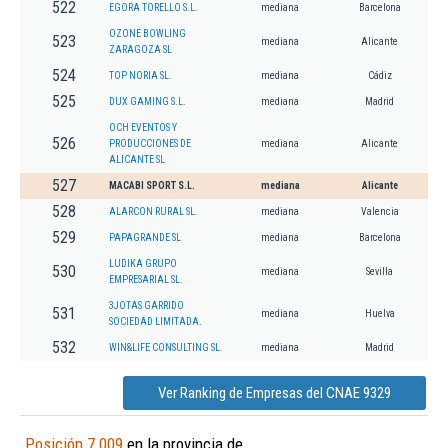
522
EGORA TORELLO S.L.
mediana
Barcelona
OZONE BOWLING
523
mediana
Alicante
ZARAGOZA SL
524
TOP NORIA SL.
mediana
Cádiz
525
DUX GAMING S.L.
mediana
Madrid
OCH EVENTOS Y
526
PRODUCCIONES DE
mediana
Alicante
ALICANTE SL
527
MACABI SPORT S.L.
mediana
Alicante
528
ALARCON RURAL SL.
mediana
Valencia
529
PAPAGRANDE SL
mediana
Barcelona
LUDIKA GRUPO
530
mediana
Sevilla
EMPRESARIAL SL.
3JOTAS GARRIDO
531
mediana
Huelva
SOCIEDAD LIMITADA.
532
WIN&LIFE CONSULTING SL.
mediana
Madrid
Ver Ranking de Empresas del CNAE 9329
Posición 7.009
en la provincia de