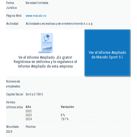
Forma
Sociedad limitada
Jurídica
Página Web
www.macabi.es
Actividad
Actividades recreativas y de entretenimiento n.c.o.p.
Ver el Informe Ampliado
de Macabi Sport S.l.
Ve el Informe Ampliado. ¡Es gratis!
Regístrese en eInforma y le regalamos el
Informe Ampliado de esta empresa
Número de
empleados
Capital Social
De 0 a 3.100 €
Ventas
Año
Variación
últimos años
2022
2023
8 %
2024
7,87 %
Resultado
Positivo
2024