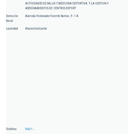
ACTIVIDADES DE SALUD Y MEDICINA DEPORTIVA. Y LA GESTION Y
ASESORAMIENTOS DE: CENTROS DEPORT
Domicilio
Avenida Historiador Vicente Ramos , 9 - 1 A
Social
Localidad
Alacant/alicante
Teléfono
96611...