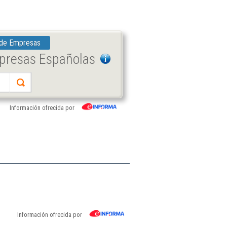
 de Empresas
mpresas Españolas
Información ofrecida por
Información ofrecida por