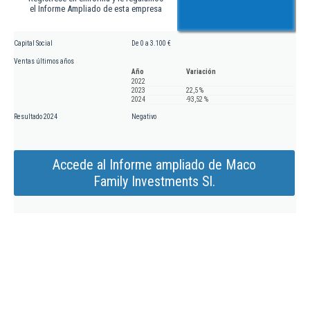
el Informe Ampliado de esta empresa
Capital Social
De 0 a 3.100 €
Ventas últimos años
Año
Variación
2022
2023
22,5 %
2024
-93,52 %
Resultado 2024
Negativo
Accede al Informe ampliado de Maco
Family Investments Sl.