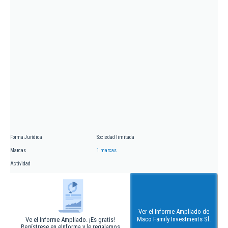
Forma Jurídica
Sociedad limitada
Marcas
1 marcas
Actividad
Ver el Informe Ampliado de
Maco Family Investments Sl.
Ve el Informe Ampliado. ¡Es gratis!
Regístrese en eInforma y le regalamos