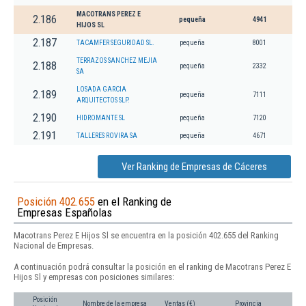
MACOTRANS PEREZ E
2.186
pequeña
4941
HIJOS SL
2.187
TACAMFER SEGURIDAD SL.
pequeña
8001
TERRAZOS SANCHEZ MEJIA
2.188
pequeña
2332
SA
LOSADA GARCIA
2.189
pequeña
7111
ARQUITECTOS SLP.
2.190
HIDROMANTE SL
pequeña
7120
2.191
TALLERES ROVIRA SA
pequeña
4671
Ver Ranking de Empresas de Cáceres
Posición 402.655
en el Ranking de
Empresas Españolas
Macotrans Perez E Hijos Sl se encuentra en la posición 402.655 del Ranking
Nacional de Empresas.
A continuación podrá consultar la posición en el ranking de Macotrans Perez E
Hijos Sl y empresas con posiciones similares:
Posición
Nombre de la empresa
Ventas (€)
Provincia