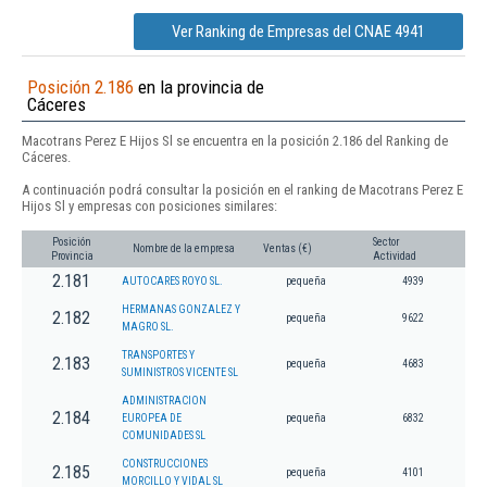
Ver Ranking de Empresas del CNAE 4941
Posición 2.186
en la provincia de
Cáceres
Macotrans Perez E Hijos Sl se encuentra en la posición 2.186 del Ranking de
Cáceres.
A continuación podrá consultar la posición en el ranking de Macotrans Perez E
Hijos Sl y empresas con posiciones similares:
Posición
Sector
Nombre de la empresa
Ventas (€)
Provincia
Actividad
2.181
AUTOCARES ROYO SL.
pequeña
4939
HERMANAS GONZALEZ Y
2.182
pequeña
9622
MAGRO SL.
TRANSPORTES Y
2.183
pequeña
4683
SUMINISTROS VICENTE SL
ADMINISTRACION
2.184
EUROPEA DE
pequeña
6832
COMUNIDADES SL
CONSTRUCCIONES
2.185
pequeña
4101
MORCILLO Y VIDAL SL