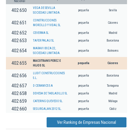
Nacional
VEGA DE SEVILLA
402.650
pequeña
Sevilla
SOCIEDAD LIMITADA.
CONSTRUCCIONES
402.651
pequeña
Cáceres
MORCILLO Y VIDAL SL
402.652
CEVERMA SL
pequeña
Madrid
402.653
TAFER PALAU SL
pequeña
Barcelona
MARAVI IBIZA 22,
402.654
pequeña
Baleares
SOCIEDAD LIMITADA.
MACOTRANS PEREZ E
402.655
pequeña
Cáceres
HIJOS SL
LUDIT CONSTRUCCIONES
402.656
pequeña
Barcelona
S.L.
402.657
D CERAMICS S A
pequeña
Tarragona
402.658
DEHESA DE TABLADILLO SL
pequeña
Madrid
402.659
CATERING QUEVEDO SL.
pequeña
Málaga
402.660
SEGURGALAN 2012 SL.
pequeña
Cádiz
Ver Ranking de Empresas Nacional