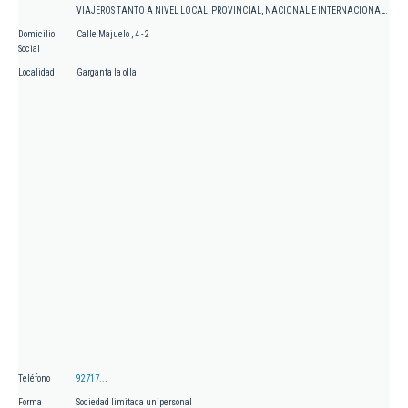
VIAJEROS TANTO A NIVEL LOCAL, PROVINCIAL, NACIONAL E INTERNACIONAL.
Domicilio
Calle Majuelo , 4 - 2
Social
Localidad
Garganta la olla
Teléfono
92717...
Forma
Sociedad limitada unipersonal