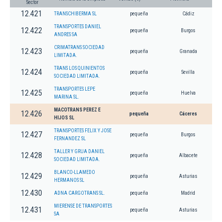
Sector
12.421
TRANSCHIBERMA SL
pequeña
Cádiz
TRANSPORTES DANIEL
12.422
pequeña
Burgos
ANDRES SA
CRIMATRANS SOCIEDAD
12.423
pequeña
Granada
LIMITADA.
TRANS LOS QUINIENTOS
12.424
pequeña
Sevilla
SOCIEDAD LIMITADA.
TRANSPORTES LEPE
12.425
pequeña
Huelva
MARINA SL.
MACOTRANS PEREZ E
12.426
pequeña
Cáceres
HIJOS SL
TRANSPORTES FELIX Y JOSE
12.427
pequeña
Burgos
FERNANDEZ SL
TALLER Y GRUA DANIEL
12.428
pequeña
Albacete
SOCIEDAD LIMITADA.
BLANCO-LLAMEDO
12.429
pequeña
Asturias
HERMANOS SL
12.430
ADNA CARGOTRANS SL.
pequeña
Madrid
MIERENSE DE TRANSPORTES
12.431
pequeña
Asturias
SA