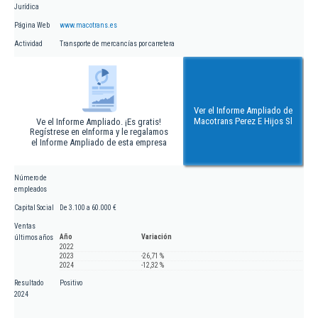
Jurídica
Página Web
www.macotrans.es
Actividad
Transporte de mercancías por carretera
Ver el Informe Ampliado de
Macotrans Perez E Hijos Sl
Ve el Informe Ampliado. ¡Es gratis!
Regístrese en eInforma y le regalamos
el Informe Ampliado de esta empresa
Número de
empleados
Capital Social
De 3.100 a 60.000 €
Ventas
Año
Variación
últimos años
2022
2023
-26,71 %
2024
-12,32 %
Resultado
Positivo
2024