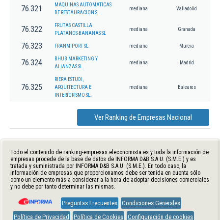
MAQUINAS AUTOMATICAS
76.321
mediana
Valladolid
DE RESTAURACION SL
FRUTAS CASTILLA
76.322
mediana
Granada
PLATANOS-BANANAS SL
76.323
FRANMIPORT SL
mediana
Murcia
BHUB MARKETING Y
76.324
mediana
Madrid
ALIANZAS SL.
RIERA ESTUDI,
76.325
ARQUITECTURA E
mediana
Baleares
INTERIORISMO SL.
Ver Ranking de Empresas Nacional
Todo el contenido de ranking-empresas.eleconomista.es y toda la información de
empresas procede de la base de datos de INFORMA D&B S.A.U. (S.M.E.) y es
tratada y suministrada por INFORMA D&B S.A.U. (S.M.E.). En todo caso, la
información de empresas que proporcionamos debe ser tenida en cuenta sólo
como un elemento más a considerar a la hora de adoptar decisiones comerciales
y no debe por tanto determinar las mismas.
Preguntas Frecuentes
Condiciones Generales
Política de Privacidad
Política de Cookies
Configuración de cookies