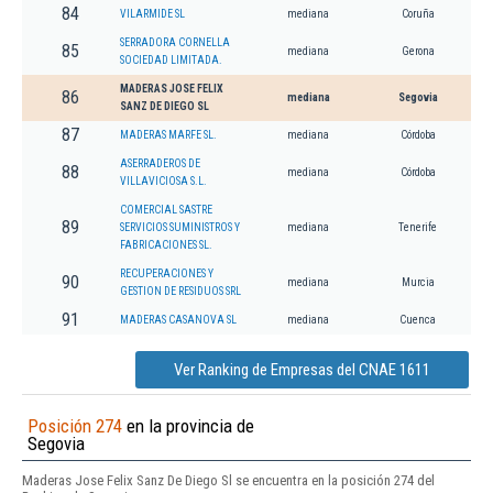
84
VILARMIDE SL
mediana
Coruña
SERRADORA CORNELLA
85
mediana
Gerona
SOCIEDAD LIMITADA.
MADERAS JOSE FELIX
86
mediana
Segovia
SANZ DE DIEGO SL
87
MADERAS MARFE SL.
mediana
Córdoba
ASERRADEROS DE
88
mediana
Córdoba
VILLAVICIOSA S.L.
COMERCIAL SASTRE
89
SERVICIOS SUMINISTROS Y
mediana
Tenerife
FABRICACIONES SL.
RECUPERACIONES Y
90
mediana
Murcia
GESTION DE RESIDUOS SRL
91
MADERAS CASANOVA SL
mediana
Cuenca
Ver Ranking de Empresas del CNAE 1611
Posición 274
en la provincia de
Segovia
Maderas Jose Felix Sanz De Diego Sl se encuentra en la posición 274 del