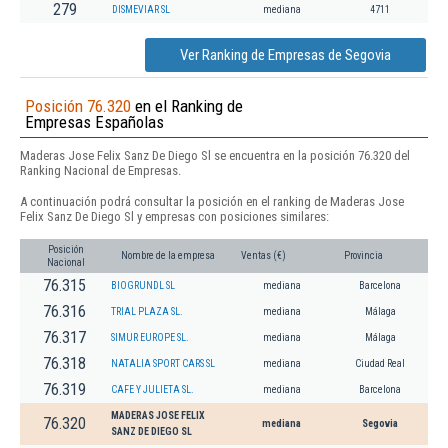
279
DISMEVIAR SL
mediana
4711
Ver Ranking de Empresas de Segovia
Posición 76.320
en el Ranking de
Empresas Españolas
Maderas Jose Felix Sanz De Diego Sl se encuentra en la posición 76.320 del
Ranking Nacional de Empresas.
A continuación podrá consultar la posición en el ranking de Maderas Jose
Felix Sanz De Diego Sl y empresas con posiciones similares:
Posición
Nombre de la empresa
Ventas (€)
Provincia
Nacional
76.315
BIOGRUNDL SL
mediana
Barcelona
76.316
TRIAL PLAZA SL.
mediana
Málaga
76.317
SIMUR EUROPE SL.
mediana
Málaga
76.318
NATALIA SPORT CARS SL
mediana
Ciudad Real
76.319
CAFE Y JULIETA SL.
mediana
Barcelona
MADERAS JOSE FELIX
76.320
mediana
Segovia
SANZ DE DIEGO SL