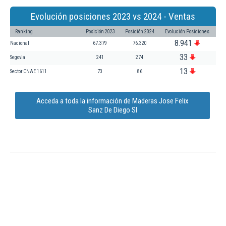
Evolución posiciones 2023 vs 2024 - Ventas
Ranking
Posición 2023
Posición 2024
Evolución Posiciones
8.941
Nacional
67.379
76.320
33
Segovia
241
274
13
Sector CNAE 1611
73
86
Acceda a toda la información de Maderas Jose Felix
Sanz De Diego Sl