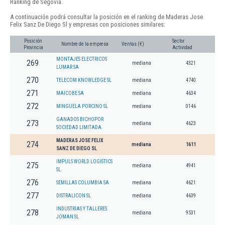
Ranking de Segovia.
A continuación podrá consultar la posición en el ranking de Maderas Jose
Felix Sanz De Diego Sl y empresas con posiciones similares:
Posición
Sector
Nombre de la empresa
Ventas (€)
Provincia
Actividad
MONTAJES ELECTRICOS
269
mediana
4321
LUMAR SA
270
TELECOM KNOWLEDGE SL
mediana
4740
271
MAICOBE SA
mediana
4634
272
MINGUELA PORCINO SL
mediana
0146
GANADOS BICHOPOR
273
mediana
4623
SOCIEDAD LIMITADA.
MADERAS JOSE FELIX
274
mediana
1611
SANZ DE DIEGO SL
IMPULS WORLD LOGISTICS
275
mediana
4941
SL.
276
SEMILLAS COLUMBIA SA
mediana
4621
277
DISTRALICON SL
mediana
4639
INDUSTRIAS Y TALLERES
278
mediana
9531
JOMAN SL