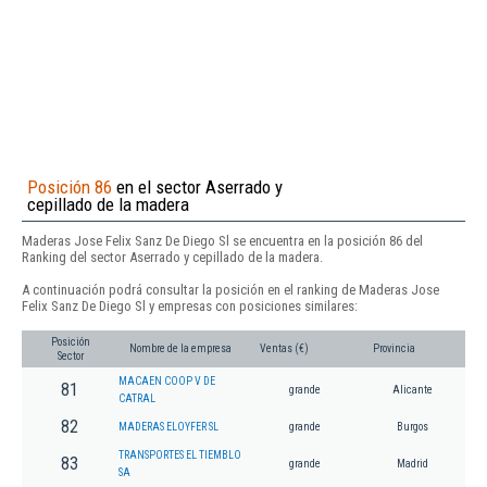
Posición 86
en el sector Aserrado y
cepillado de la madera
Maderas Jose Felix Sanz De Diego Sl se encuentra en la posición 86 del
Ranking del sector Aserrado y cepillado de la madera.
A continuación podrá consultar la posición en el ranking de Maderas Jose
Felix Sanz De Diego Sl y empresas con posiciones similares:
Posición
Nombre de la empresa
Ventas (€)
Provincia
Sector
MACAEN COOP V DE
81
grande
Alicante
CATRAL
82
MADERAS ELOYFER SL
grande
Burgos
TRANSPORTES EL TIEMBLO
83
grande
Madrid
SA