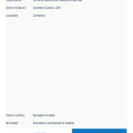
Objeto Social
Venta de tableros de madera de todo tipo
Domicilio Social
Carretera Cuellar , S/N
Localidad
Cantalejo
Forma Jurídica
Sociedad limitada
Actividad
Aserrado y cepillado de la madera