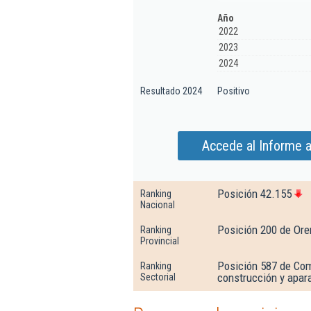
Año
2022
2023
2024
Resultado 2024
Positivo
Accede al Informe 
Posición 42.155
Ranking
Nacional
Posición 200 de Or
Ranking
Provincial
Posición 587 de Com
Ranking
construcción y apara
Sectorial