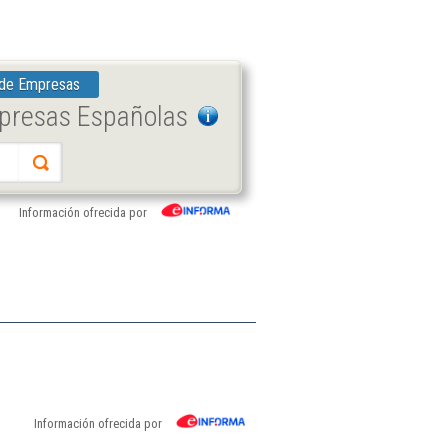
 de Empresas
mpresas Españolas
Información ofrecida por
Información ofrecida por