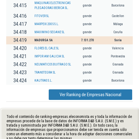
MAQUINAS ELECTRONICAS
34.415
grande
Barcelona
PLEGADORAS IBERICA SL.
34.416
FITOVER SL
grande
Castellon
34.417
MARPEIX 2005 S.L.
grande
Málaga
34.418
MAXIMINO SEOANE SL
grande
Coruña
34.419
MADURGA SA
7.131.270
Soria
34.420
FLORES EL CALE SL
grande
Valencia
34.421
IMPOR AM GALICIA SL
grande
Pontevedra
34.422
NEUMATICOS BUITRAGO SL
grande
Granada
34.423
TRANSTEGRA SL
grande
Granada
34.424
KAUTRAS S.L.
grande
Barcelona
Ver Ranking de Empresas Nacional
Todo el contenido de ranking-empresas.eleconomista.es y toda la información de
empresas procede de la base de datos de INFORMA D&B S.A.U. (S.M.E.) y es
tratada y suministrada por INFORMA D&B S.A.U. (S.M.E.). En todo caso, la
información de empresas que proporcionamos debe ser tenida en cuenta sólo
como un elemento más a considerar a la hora de adoptar decisiones comerciales
y no debe por tanto determinar las mismas.