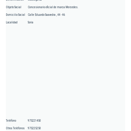
Objeto Social
Concesionario oficial de marca Mercedes.
Domicilio Social
Calle Eduardo Saavedra , 44 - 46
Localidad
Soria
Teléfono
975221450
Otros Teléfonos
975225250