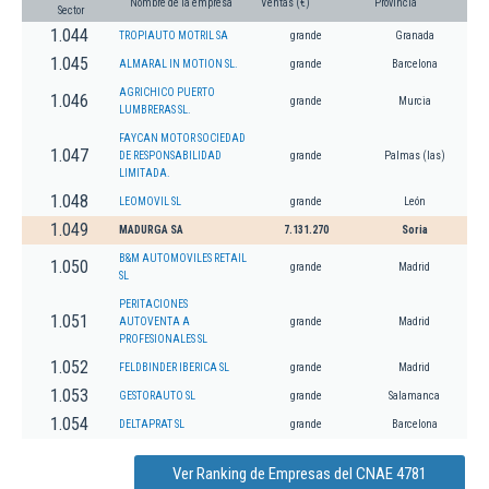
Nombre de la empresa
Ventas (€)
Provincia
Sector
1.044
TROPIAUTO MOTRIL SA
grande
Granada
1.045
ALMARAL IN MOTION SL.
grande
Barcelona
AGRICHICO PUERTO
1.046
grande
Murcia
LUMBRERAS SL.
FAYCAN MOTOR SOCIEDAD
1.047
DE RESPONSABILIDAD
grande
Palmas (las)
LIMITADA.
1.048
LEOMOVIL SL
grande
León
1.049
MADURGA SA
7.131.270
Soria
B&M AUTOMOVILES RETAIL
1.050
grande
Madrid
SL
PERITACIONES
1.051
AUTOVENTA A
grande
Madrid
PROFESIONALES SL
1.052
FELDBINDER IBERICA SL
grande
Madrid
1.053
GESTORAUTO SL
grande
Salamanca
1.054
DELTAPRAT SL
grande
Barcelona
Ver Ranking de Empresas del CNAE 4781