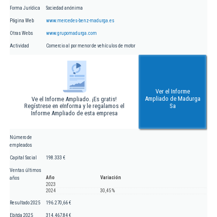
Forma Jurídica
Sociedad anónima
Página Web
www.mercedes-benz-madurga.es
Otras Webs
www.grupomadurga.com
Actividad
Comercio al por menor de vehículos de motor
Ver el Informe
Ampliado de Madurga
Ve el Informe Ampliado. ¡Es gratis!
Regístrese en eInforma y le regalamos el
Sa
Informe Ampliado de esta empresa
Número de
empleados
Capital Social
198.333 €
Ventas últimos
Año
Variación
años
2023
2024
30,45 %
Resultado 2025
196.270,66 €
Ebitda 2025
314.467,84 €