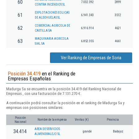
60
7.032.392
2899
CONTRA INCENDIOS SL
EXPLOTACIONES EOLICAS
61
6.941.343
3512
DE ALDEHUELAS SL
COMERCIAL AGRICOLA DE
62
6.916.914
4621
CASTILLA SA
MAQUINARIA AGRICOLA
63
6.852.355
4661
SIAL SA
Ver Ranking de Empresas de Soria
Posición 34.419
en el Ranking de
Empresas Españolas
Madurga Sa se encuentra en la posición 34.419 del Ranking Nacional de
Empresas , con una facturación de 7.131.270 €.
A continuación podrá consultar la posición en el ranking de Madurga Sa y
empresas con posiciones similares:
Posición
Nombre de la empresa
Ventas (€)
Provincia
Nacional
AREA DE SERVICIOS
34.414
grande
Badajoz
ALMENDRALEJO SL