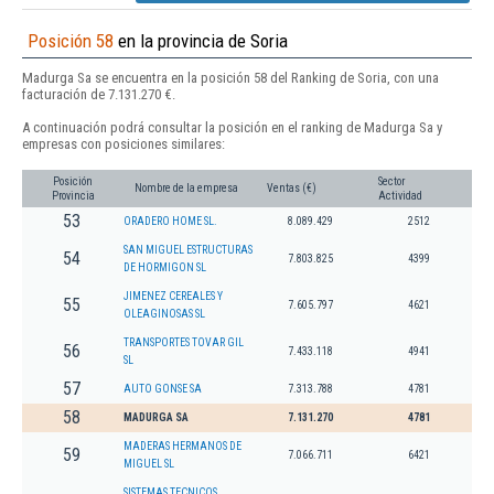
Posición 58
en la provincia de Soria
Madurga Sa se encuentra en la posición 58 del Ranking de Soria, con una
facturación de 7.131.270 €.
A continuación podrá consultar la posición en el ranking de Madurga Sa y
empresas con posiciones similares:
Posición
Sector
Nombre de la empresa
Ventas (€)
Provincia
Actividad
53
ORADERO HOME SL.
8.089.429
2512
SAN MIGUEL ESTRUCTURAS
54
7.803.825
4399
DE HORMIGON SL
JIMENEZ CEREALES Y
55
7.605.797
4621
OLEAGINOSAS SL
TRANSPORTES TOVAR GIL
56
7.433.118
4941
SL
57
AUTO GONSE SA
7.313.788
4781
58
MADURGA SA
7.131.270
4781
MADERAS HERMANOS DE
59
7.066.711
6421
MIGUEL SL
SISTEMAS TECNICOS