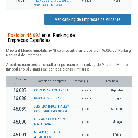
1.420
TECNOLOGICAS DEL AGUA
grande
4291
SOCIEDAD LIMITADA.
Ver Ranking de Empresas de Alicante
Posición 46.092
en el Ranking de
Empresas Españolas
Maestral Mundo Inmobiliario Sl se encuentra en la posición 46.092 del Ranking
Nacional de Empresas.
A continuación podrá consultar la posición en el ranking de Maestral Mundo
Inmobiliario Sl y empresas con posiciones similares:
Posición
Nombre de la empresa
Ventas (€)
Provincia
Nacional
46.087
CONSERVAS EL VELERO S.L.
grande
Gipuzkoa
46.088
PASCUAL VINUESA SL.
grande
Burgos
SERVICIOS INDUSTRIALES Y
46.089
grande
Cantabria
CONCESIONARIO MOP SL.
HIERROS Y LAMINADOS
46.090
grande
Málaga
MALAGA SA
MILA MAQUINARIA
46.091
grande
Lérida
AGRICOLA SL