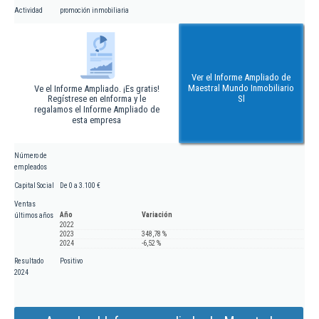
Actividad
promoción inmobiliaria
Ver el Informe Ampliado de
Maestral Mundo Inmobiliario
Ve el Informe Ampliado. ¡Es gratis!
Regístrese en eInforma y le
Sl
regalamos el Informe Ampliado de
esta empresa
Número de
empleados
Capital Social
De 0 a 3.100 €
Ventas
Año
Variación
últimos años
2022
2023
348,78 %
2024
-6,52 %
Resultado
Positivo
2024