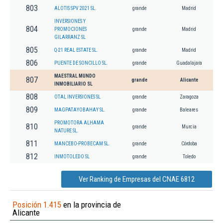
803
ALOTIS SPV 2021 SL.
grande
Madrid
INVERSIONES Y
804
PROMOCIONES
grande
Madrid
GILARRANZ SL
805
Q-21 REAL ESTATE SL.
grande
Madrid
806
PUENTE DE SONCILLO SL.
grande
Guadalajara
MAESTRAL MUNDO
807
grande
Alicante
INMOBILIARIO SL
808
OTAL INVERSIONES SL
grande
Zaragoza
809
MAGPATAYOBAHAY SL.
grande
Baleares
PROMOTORA ALHAMA
810
grande
Murcia
NATURE SL.
811
MANCEBO-PROBECAM SL.
grande
Córdoba
812
INMOTOLEDO SL
grande
Toledo
Ver Ranking de Empresas del CNAE 6812
Posición 1.415
en la provincia de
Alicante