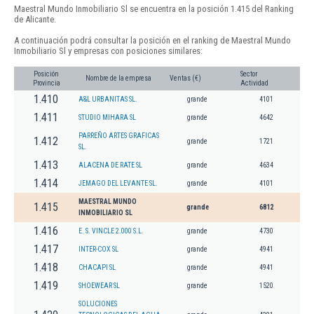
Maestral Mundo Inmobiliario Sl se encuentra en la posición 1.415 del Ranking
de Alicante.
A continuación podrá consultar la posición en el ranking de Maestral Mundo
Inmobiliario Sl y empresas con posiciones similares:
Posición
Sector
Nombre de la empresa
Ventas (€)
Provincia
Actividad
1.410
A&L URBANITAS SL.
grande
4101
1.411
STUDIO MIHARA SL
grande
4642
PARREÑO ARTES GRAFICAS
1.412
grande
1721
SL.
1.413
ALACENA DE RATE SL
grande
4634
1.414
JEMAGO DEL LEVANTE SL.
grande
4101
MAESTRAL MUNDO
1.415
grande
6812
INMOBILIARIO SL
1.416
E. S. VINCLE 2.000 S.L.
grande
4730
1.417
INTER-COX SL
grande
4941
1.418
CHACAPI SL
grande
4941
1.419
SHOEWEAR SL
grande
1520
SOLUCIONES