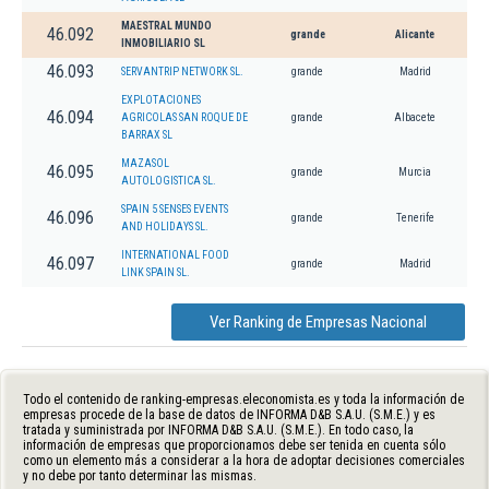
MAESTRAL MUNDO
46.092
grande
Alicante
INMOBILIARIO SL
46.093
SERVANTRIP NETWORK SL.
grande
Madrid
EXPLOTACIONES
46.094
AGRICOLAS SAN ROQUE DE
grande
Albacete
BARRAX SL
MAZASOL
46.095
grande
Murcia
AUTOLOGISTICA SL.
SPAIN 5 SENSES EVENTS
46.096
grande
Tenerife
AND HOLIDAYS SL.
INTERNATIONAL FOOD
46.097
grande
Madrid
LINK SPAIN SL.
Ver Ranking de Empresas Nacional
Todo el contenido de ranking-empresas.eleconomista.es y toda la información de
empresas procede de la base de datos de INFORMA D&B S.A.U. (S.M.E.) y es
tratada y suministrada por INFORMA D&B S.A.U. (S.M.E.). En todo caso, la
información de empresas que proporcionamos debe ser tenida en cuenta sólo
como un elemento más a considerar a la hora de adoptar decisiones comerciales
y no debe por tanto determinar las mismas.