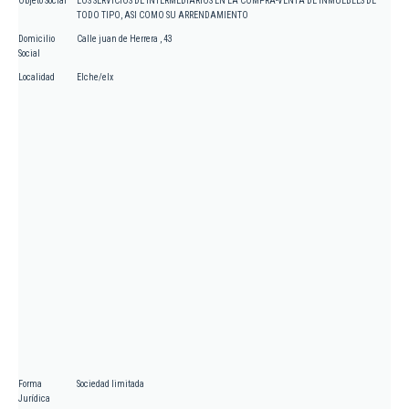
Objeto Social
LOS SERVICIOS DE INTERMEDIARIOS EN LA COMPRA-VENTA DE INMUEBLES DE
TODO TIPO, ASI COMO SU ARRENDAMIENTO
Domicilio
Calle juan de Herrera , 43
Social
Localidad
Elche/elx
Forma
Sociedad limitada
Jurídica