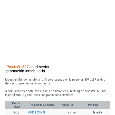
Posición 807
en el sector
promoción inmobiliaria
Maestral Mundo Inmobiliario Sl se encuentra en la posición 807 del Ranking
del sector promoción inmobiliaria.
A continuación podrá consultar la posición en el ranking de Maestral Mundo
Inmobiliario Sl y empresas con posiciones similares:
Posición
Nombre de la empresa
Ventas (€)
Provincia
Sector
802
IMMO LEDUC SL.
grande
Tenerife