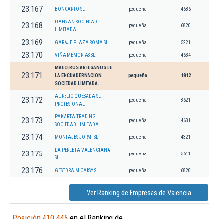
23.167
BONCARTO SL
pequeña
4686
UANVAN SOCIEDAD
23.168
pequeña
6820
LIMITADA.
23.169
GARAJE PLAZA ROMA SL
pequeña
5221
23.170
VIÑA MEMORIAS SL.
pequeña
4634
MAESTROS ARTESANOS DE
23.171
LA ENCUADERNACION
pequeña
1812
SOCIEDAD LIMITADA.
AURELIO QUESADA SL
23.172
pequeña
8621
PROFESIONAL
PAKARTA TRADING
23.173
pequeña
4631
SOCIEDAD LIMITADA.
23.174
MONTAJES JORMI SL
pequeña
4321
LA PERLETA VALENCIANA
23.175
pequeña
5611
SL
23.176
GESTORA M CARSY SL
pequeña
6820
Ver Ranking de Empresas de Valencia
Posición 410.445
en el Ranking de