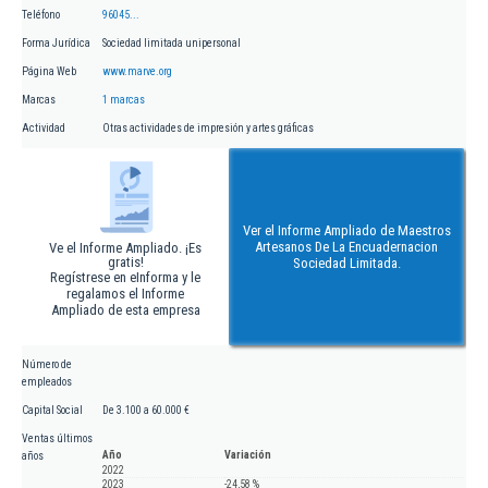
Teléfono
96045...
Forma Jurídica
Sociedad limitada unipersonal
Página Web
www.marve.org
Marcas
1 marcas
Actividad
Otras actividades de impresión y artes gráficas
Ver el Informe Ampliado de Maestros
Artesanos De La Encuadernacion
Ve el Informe Ampliado. ¡Es
gratis!
Sociedad Limitada.
Regístrese en eInforma y le
regalamos el Informe
Ampliado de esta empresa
Número de
empleados
Capital Social
De 3.100 a 60.000 €
Ventas últimos
Año
Variación
años
2022
2023
-24,58 %