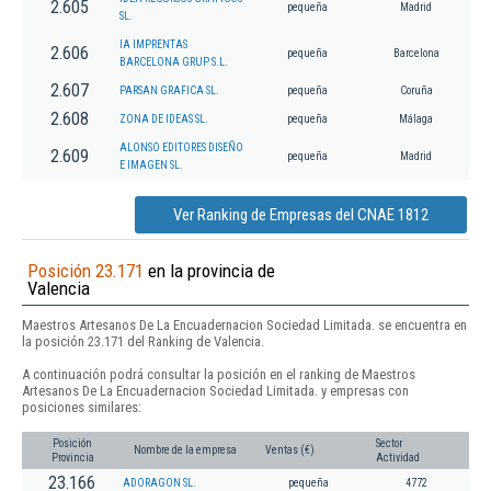
2.605
pequeña
Madrid
SL.
IA IMPRENTAS
2.606
pequeña
Barcelona
BARCELONA GRUP S.L.
2.607
PARSAN GRAFICA SL.
pequeña
Coruña
2.608
ZONA DE IDEAS SL.
pequeña
Málaga
ALONSO EDITORES DISEÑO
2.609
pequeña
Madrid
E IMAGEN SL.
Ver Ranking de Empresas del CNAE 1812
Posición 23.171
en la provincia de
Valencia
Maestros Artesanos De La Encuadernacion Sociedad Limitada. se encuentra en
la posición 23.171 del Ranking de Valencia.
A continuación podrá consultar la posición en el ranking de Maestros
Artesanos De La Encuadernacion Sociedad Limitada. y empresas con
posiciones similares:
Posición
Sector
Nombre de la empresa
Ventas (€)
Provincia
Actividad
23.166
ADORAGON SL.
pequeña
4772