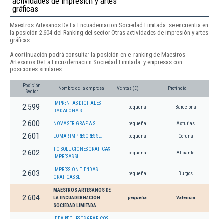
actividades de impresión y artes
gráficas
Maestros Artesanos De La Encuadernacion Sociedad Limitada. se encuentra en
la posición 2.604 del Ranking del sector Otras actividades de impresión y artes
gráficas.
A continuación podrá consultar la posición en el ranking de Maestros
Artesanos De La Encuadernacion Sociedad Limitada. y empresas con
posiciones similares:
Posición
Nombre de la empresa
Ventas (€)
Provincia
Sector
IMPRENTAS DIGITALES
2.599
pequeña
Barcelona
BADALONA S.L.
2.600
NOVA SERIGRAFIA SL
pequeña
Asturias
2.601
LOMAR IMPRESORES SL.
pequeña
Coruña
T-O SOLUCIONES GRAFICAS
2.602
pequeña
Alicante
IMPRESAS SL.
IMPRESSION TIENDAS
2.603
pequeña
Burgos
GRAFICAS SL
MAESTROS ARTESANOS DE
2.604
LA ENCUADERNACION
pequeña
Valencia
SOCIEDAD LIMITADA.
IDEA RECURSOS GRAFICOS