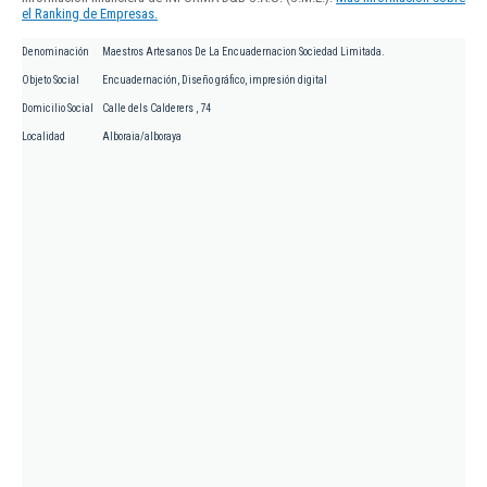
el Ranking de Empresas.
Denominación
Maestros Artesanos De La Encuadernacion Sociedad Limitada.
Objeto Social
Encuadernación, Diseño gráfico, impresión digital
Domicilio Social
Calle dels Calderers , 74
Localidad
Alboraia/alboraya