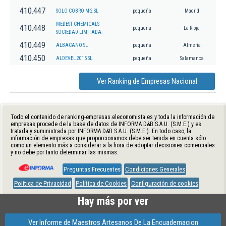
410.447
SOLO COBRO M-2 SL
pequeña
Madrid
MEDEST CHEMICALS
410.448
pequeña
La Rioja
SOCIEDAD LIMITADA.
410.449
ALBACANO SL
pequeña
Almería
410.450
ALDEVEL 2015 SL.
pequeña
Salamanca
Ver Ranking de Empresas Nacional
Todo el contenido de ranking-empresas.eleconomista.es y toda la información de
empresas procede de la base de datos de INFORMA D&B S.A.U. (S.M.E.) y es
tratada y suministrada por INFORMA D&B S.A.U. (S.M.E.). En todo caso, la
información de empresas que proporcionamos debe ser tenida en cuenta sólo
como un elemento más a considerar a la hora de adoptar decisiones comerciales
y no debe por tanto determinar las mismas.
Preguntas Frecuentes
Condiciones Generales
Política de Privacidad
Política de Cookies
Configuración de cookies
Hay más por ver
Ver Informe de Maestros Artesanos De La Encuadernacion