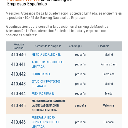
Empresas Españolas
Maestros Artesanos De La Encuadernacion Sociedad Limitada. se encuentra en
la posición 410.445 del Ranking Nacional de Empresas.
A continuación podrá consultar la posición en el ranking de Maestros
Artesanos De La Encuadernacion Sociedad Limitada. y empresas con
posiciones similares:
Posición
Nombre de la empresa
Ventas (€)
Provincia
Nacional
410.440
MERIDIA LEGALTECH SL.
pequeña
Madrid
A. DE S. BROKER SOCIEDAD
410.441
pequeña
Palmas (las)
LIMITADA.
410.442
ORION PRESS SL
pequeña
Barcelona
ESTUDIOS Y PROYECTOS
410.443
pequeña
Madrid
BOCANA SL
410.444
FUENSACRISMA SL
pequeña
Toledo
MAESTROS ARTESANOS DE
410.445
LA ENCUADERNACION
pequeña
Valencia
SOCIEDAD LIMITADA.
FUNERARIA ISIDRO
410.446
GONZALEZ SOCIEDAD
pequeña
Granada
LIMITADA.