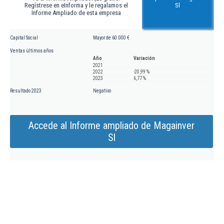
Regístrese en eInforma y le regalamos el
Sl
Informe Ampliado de esta empresa
Capital Social
Mayor de 60.000 €
Ventas últimos años
Año
Variación
2021
2022
-20,99 %
2023
6,77 %
Resultado 2023
Negativo
Accede al Informe ampliado de Magainver
Sl