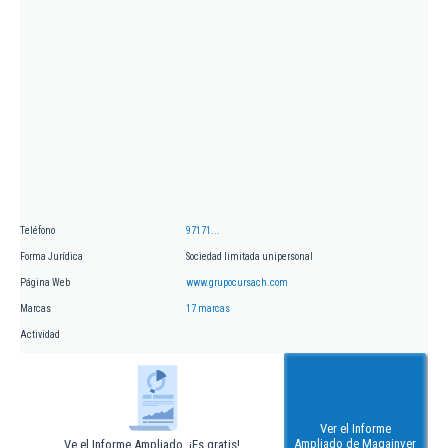
Teléfono
97171...
Forma Jurídica
Sociedad limitada unipersonal
Página Web
www.grupocursach.com
Marcas
17 marcas
Actividad
Ver el Informe
Ampliado de Magainver
Ve el Informe Ampliado. ¡Es gratis!