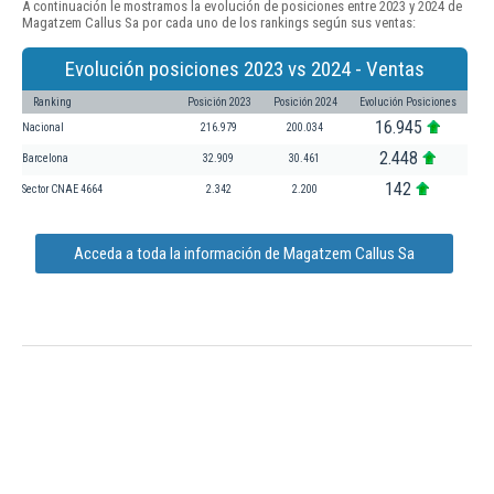
A continuación le mostramos la evolución de posiciones entre 2023 y 2024 de
Magatzem Callus Sa por cada uno de los rankings según sus ventas:
Evolución posiciones 2023 vs 2024 - Ventas
Ranking
Posición 2023
Posición 2024
Evolución Posiciones
16.945
Nacional
216.979
200.034
2.448
Barcelona
32.909
30.461
142
Sector CNAE 4664
2.342
2.200
Acceda a toda la información de Magatzem Callus Sa