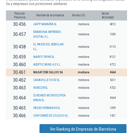
Sa y empresas con posiciones similares:
Posición
Sector
Nombre de la empresa
Ventas (€)
Provincia
Actividad
30.456
JAPP SAMARFA SL
mediana
6812
BRAMONA IMPRESSIO
30.457
mediana
1330
DIGITAL S.L.
EL PAGES DEL REMOLAR
30.458
mediana
0113
S.L.
30.459
MARY'S TWINS SL.
mediana
8121
30.460
ASEPTIC MIND 4.0 S.L.
mediana
4712
30.461
MAGATZEM CALLUS SA
mediana
4664
30.462
CARAVELLE FOOD SL.
mediana
5611
30.463
ROSSCOR SL
mediana
4722
EUROMEX MICROSCOPEN
30.464
mediana
4664
SPAIN SL.
30.465
PAGES HERMANOS SL
mediana
1399
30.466
UNIFORMES DE COLEGIO SL
mediana
1421
Ver Ranking de Empresas de Barcelona