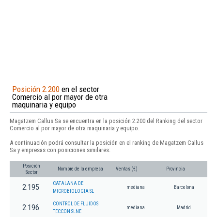
Posición 2.200
en el sector
Comercio al por mayor de otra
maquinaria y equipo
Magatzem Callus Sa se encuentra en la posición 2.200 del Ranking del sector
Comercio al por mayor de otra maquinaria y equipo.
A continuación podrá consultar la posición en el ranking de Magatzem Callus
Sa y empresas con posiciones similares:
Posición
Nombre de la empresa
Ventas (€)
Provincia
Sector
CATALANA DE
2.195
mediana
Barcelona
MICROBIOLOGIA SL
CONTROL DE FLUIDOS
2.196
mediana
Madrid
TECCON SLNE