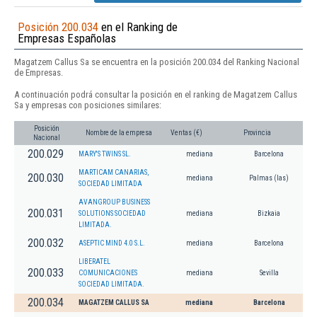
Posición 200.034
en el Ranking de
Empresas Españolas
Magatzem Callus Sa se encuentra en la posición 200.034 del Ranking Nacional
de Empresas.
A continuación podrá consultar la posición en el ranking de Magatzem Callus
Sa y empresas con posiciones similares:
Posición
Nombre de la empresa
Ventas (€)
Provincia
Nacional
200.029
MARY'S TWINS SL.
mediana
Barcelona
MARTICAM CANARIAS,
200.030
mediana
Palmas (las)
SOCIEDAD LIMITADA
AVANGROUP BUSINESS
200.031
SOLUTIONS SOCIEDAD
mediana
Bizkaia
LIMITADA.
200.032
ASEPTIC MIND 4.0 S.L.
mediana
Barcelona
LIBERATEL
200.033
COMUNICACIONES
mediana
Sevilla
SOCIEDAD LIMITADA.
200.034
MAGATZEM CALLUS SA
mediana
Barcelona