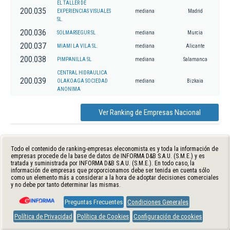
EL TALLER DE
200.035
EXPERIENCIAS VISUALES
mediana
Madrid
SL.
200.036
SOLMARSEGUR SL
mediana
Murcia
200.037
MIAMI LA VILA SL.
mediana
Alicante
200.038
PIMPANILLA SL
mediana
Salamanca
CENTRAL HIDRAULICA
200.039
OLAKOAGA SOCIEDAD
mediana
Bizkaia
ANONIMA
Ver Ranking de Empresas Nacional
Todo el contenido de ranking-empresas.eleconomista.es y toda la información de
empresas procede de la base de datos de INFORMA D&B S.A.U. (S.M.E.) y es
tratada y suministrada por INFORMA D&B S.A.U. (S.M.E.). En todo caso, la
información de empresas que proporcionamos debe ser tenida en cuenta sólo
como un elemento más a considerar a la hora de adoptar decisiones comerciales
y no debe por tanto determinar las mismas.
Preguntas Frecuentes
Condiciones Generales
Política de Privacidad
Política de Cookies
Configuración de cookies