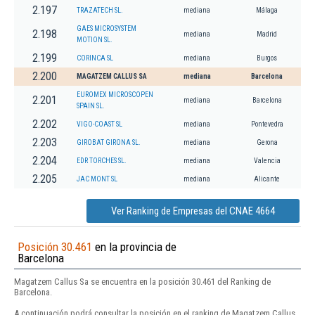
2.197
TRAZATECH SL.
mediana
Málaga
GAES MICROSYSTEM
2.198
mediana
Madrid
MOTION SL.
2.199
CORINCA SL
mediana
Burgos
2.200
MAGATZEM CALLUS SA
mediana
Barcelona
EUROMEX MICROSCOPEN
2.201
mediana
Barcelona
SPAIN SL.
2.202
VIGO-COAST SL
mediana
Pontevedra
2.203
GIROBAT GIRONA SL.
mediana
Gerona
2.204
EDR TORCHES SL.
mediana
Valencia
2.205
JAC MONT SL
mediana
Alicante
Ver Ranking de Empresas del CNAE 4664
Posición 30.461
en la provincia de
Barcelona
Magatzem Callus Sa se encuentra en la posición 30.461 del Ranking de
Barcelona.
A continuación podrá consultar la posición en el ranking de Magatzem Callus