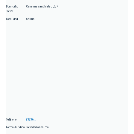
Domicilio
Carretera sant Mateu , S/N
Social
Localidad
Callus
Teléfono
93836...
Forma Jurídica
Sociedad anónima