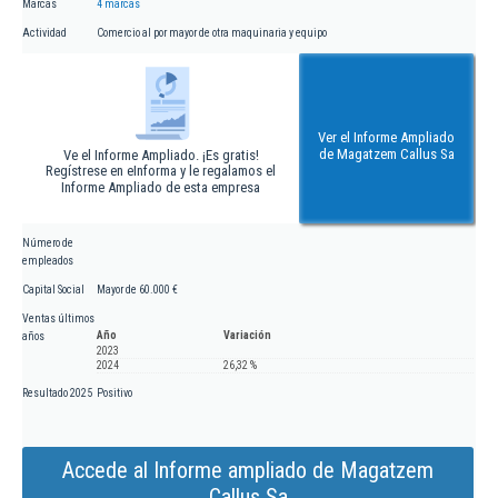
Marcas
4 marcas
Actividad
Comercio al por mayor de otra maquinaria y equipo
Ver el Informe Ampliado
de Magatzem Callus Sa
Ve el Informe Ampliado. ¡Es gratis!
Regístrese en eInforma y le regalamos el
Informe Ampliado de esta empresa
Número de
empleados
Capital Social
Mayor de 60.000 €
Ventas últimos
Año
Variación
años
2023
2024
26,32 %
Resultado 2025
Positivo
Accede al Informe ampliado de Magatzem
Callus Sa