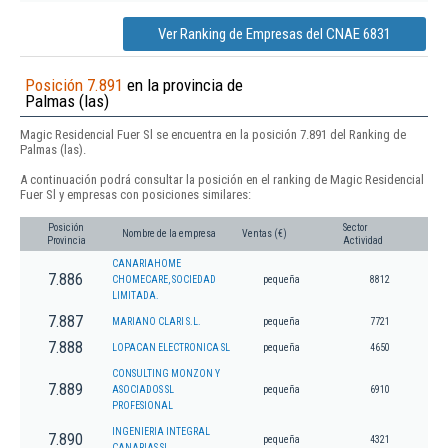
Ver Ranking de Empresas del CNAE 6831
Posición 7.891
en la provincia de
Palmas (las)
Magic Residencial Fuer Sl se encuentra en la posición 7.891 del Ranking de
Palmas (las).
A continuación podrá consultar la posición en el ranking de Magic Residencial
Fuer Sl y empresas con posiciones similares:
Posición
Sector
Nombre de la empresa
Ventas (€)
Provincia
Actividad
CANARIAHOME
7.886
CHOMECARE, SOCIEDAD
pequeña
8812
LIMITADA.
7.887
MARIANO CLARI S.L.
pequeña
7721
7.888
LOPACAN ELECTRONICA SL
pequeña
4650
CONSULTING MONZON Y
7.889
ASOCIADOS SL
pequeña
6910
PROFESIONAL
INGENIERIA INTEGRAL
7.890
pequeña
4321
CANARIAS SL