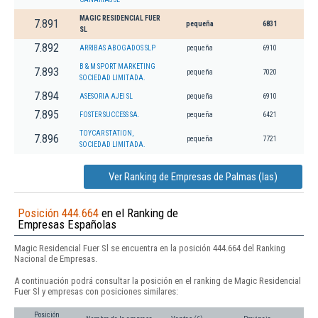
MAGIC RESIDENCIAL FUER
7.891
pequeña
6831
SL
7.892
ARRIBAS ABOGADOS SLP
pequeña
6910
B & M SPORT MARKETING
7.893
pequeña
7020
SOCIEDAD LIMITADA.
7.894
ASESORIA AJEI SL
pequeña
6910
7.895
FOSTER SUCCESS SA.
pequeña
6421
TOYCAR STATION,
7.896
pequeña
7721
SOCIEDAD LIMITADA.
Ver Ranking de Empresas de Palmas (las)
Posición 444.664
en el Ranking de
Empresas Españolas
Magic Residencial Fuer Sl se encuentra en la posición 444.664 del Ranking
Nacional de Empresas.
A continuación podrá consultar la posición en el ranking de Magic Residencial
Fuer Sl y empresas con posiciones similares:
Posición