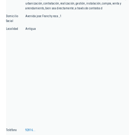
urbanización, contratación, realización, gestión, instalación, compra, venta y
arrendamiento, bien sea directamente; a través de contratos d
Domicilio
Avenida jose Franchy roca , 1
Social
Localidad
Antigua
Teléfono
92816...