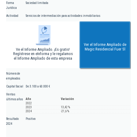
Forma
Sociedad limitada
Jurídica
Actividad
Servicios de intermediación para actividades inmobiliarias
Ver el Informe Ampliado de
Magic Residencial Fuer Sl
Ve el Informe Ampliado. ¡Es gratis!
Regístrese en eInforma y le regalamos
el Informe Ampliado de esta empresa
Número de
empleados
Capital Social
De 3.100 a 60.000 €
Ventas
Año
Variación
últimos años
2022
2023
13,42 %
2024
-21,6 %
Resultado
Positivo
2024