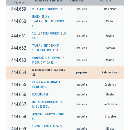
Nombre de la empresa
Ventas (€)
Provincia
Nacional
444.659
WE ARE PRODUCTIVE S.L.
pequeña
Barcelona
INGENIERIA Y
444.660
TRATAMIENTO DE FIRMES
pequeña
Madrid
SL
SEVILLA EVENTOURS SIGLO
444.661
pequeña
Sevilla
XXI SL
TRATAMIENTO FAHER
444.662
pequeña
Zamora
SOCIEDAD LIMITADA
CONSORCIO EUROPEO DE
444.663
pequeña
Murcia
FIBRA OPTICA SL.
MAGIC RESIDENCIAL FUER
444.664
pequeña
Palmas (las)
SL
CLINICA VETERINARIA
444.665
pequeña
Castellon
CISNEROS SL.
444.666
RECILIPLA SL.
pequeña
Huelva
INSTALACIONES PORTO
444.667
pequeña
Pontevedra
MIGUELEZ SL
ARANA GROUP VENDING
444.668
pequeña
Gipuzkoa
SL.
SERVIREL ANDALUZA DE
444.669
pequeña
Málaga