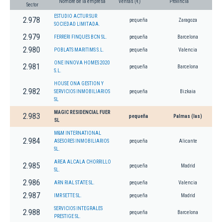
Nombre de la empresa
Ventas (€)
Provincia
Sector
ESTUDIO ACTUR SUR
2.978
pequeña
Zaragoza
SOCIEDAD LIMITADA.
2.979
FERRERI FINQUES BCN SL.
pequeña
Barcelona
2.980
POBLATS MARITIMS S.L.
pequeña
Valencia
ONE INNOVA HOMES 2020
2.981
pequeña
Barcelona
S.L.
HOUSE ONA GESTION Y
2.982
SERVICIOS INMOBILIARIOS
pequeña
Bizkaia
SL
MAGIC RESIDENCIAL FUER
2.983
pequeña
Palmas (las)
SL
M&M INTERNATIONAL
2.984
ASESORES INMOBILIARIOS
pequeña
Alicante
SL.
AREA ALCALA CHORRILLO
2.985
pequeña
Madrid
SL.
2.986
ARN RIAL STATE SL.
pequeña
Valencia
2.987
IMR SETTE SL.
pequeña
Madrid
SERVICIOS INTEGRALES
2.988
pequeña
Barcelona
PRESTIGE SL.