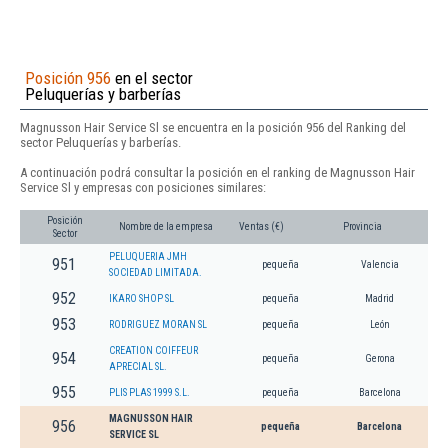
Posición 956
en el sector
Peluquerías y barberías
Magnusson Hair Service Sl se encuentra en la posición 956 del Ranking del
sector Peluquerías y barberías.
A continuación podrá consultar la posición en el ranking de Magnusson Hair
Service Sl y empresas con posiciones similares:
Posición
Nombre de la empresa
Ventas (€)
Provincia
Sector
PELUQUERIA JMH
951
pequeña
Valencia
SOCIEDAD LIMITADA.
952
IKARO SHOP SL
pequeña
Madrid
953
RODRIGUEZ MORAN SL
pequeña
León
CREATION COIFFEUR
954
pequeña
Gerona
APRECIAL SL.
955
PLIS PLAS 1999 S.L.
pequeña
Barcelona
MAGNUSSON HAIR
956
pequeña
Barcelona
SERVICE SL