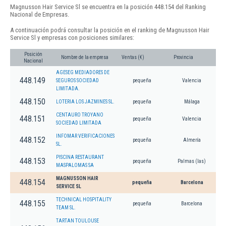
Magnusson Hair Service Sl se encuentra en la posición 448.154 del Ranking
Nacional de Empresas.
A continuación podrá consultar la posición en el ranking de Magnusson Hair
Service Sl y empresas con posiciones similares:
Posición
Nombre de la empresa
Ventas (€)
Provincia
Nacional
AGESEG MEDIADORES DE
448.149
SEGUROS SOCIEDAD
pequeña
Valencia
LIMITADA.
448.150
LOTERIA LOS JAZMINES SL.
pequeña
Málaga
CENTAURO TROYANO
448.151
pequeña
Valencia
SOCIEDAD LIMITADA
INFOMAR VERIFICACIONES
448.152
pequeña
Almería
SL.
PISCINA RESTAURANT
448.153
pequeña
Palmas (las)
MASPALOMAS SA
MAGNUSSON HAIR
448.154
pequeña
Barcelona
SERVICE SL
TECHNICAL HOSPITALITY
448.155
pequeña
Barcelona
TEAM SL.
TARTAN TOULOUSE