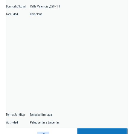
Domicilio Social
Calle Valencia , 229 - 1 1
Localidad
Barcelona
Forma Jurídica
Sociedad limitada
Actividad
Peluquerías y barberías