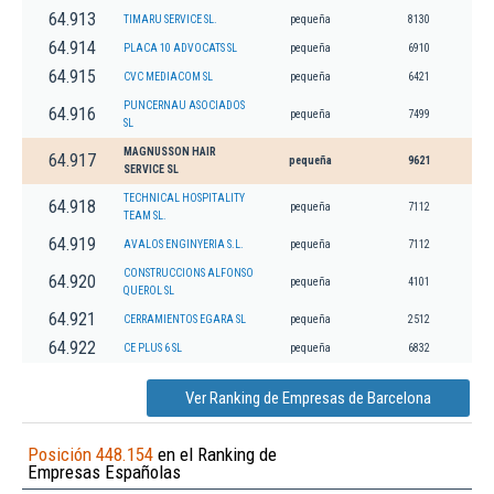
64.913
TIMARU SERVICE SL.
pequeña
8130
64.914
PLACA 10 ADVOCATS SL
pequeña
6910
64.915
CVC MEDIACOM SL
pequeña
6421
PUNCERNAU ASOCIADOS
64.916
pequeña
7499
SL
MAGNUSSON HAIR
64.917
pequeña
9621
SERVICE SL
TECHNICAL HOSPITALITY
64.918
pequeña
7112
TEAM SL.
64.919
AVALOS ENGINYERIA S.L.
pequeña
7112
CONSTRUCCIONS ALFONSO
64.920
pequeña
4101
QUEROL SL
64.921
CERRAMIENTOS EGARA SL
pequeña
2512
64.922
CE PLUS 6 SL
pequeña
6832
Ver Ranking de Empresas de Barcelona
Posición 448.154
en el Ranking de
Empresas Españolas