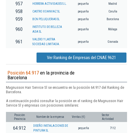
957
HERRERA ACTIVIDADES S.L.
pequeña
Madrid
958
CASTRO XOANVAZ SL
pequeña
Coruña
959
BCN PELUQUERIAS SL
pequeña
Barcelona
INSTITUTO DE BELLEZA
960
pequeña
Málaga
ADA SL
VALERO Y LASTRA
961
pequeña
Granada
SOCIEDAD LIMITADA.
Ver Ranking de Empresas del CNAE 9621
Posición 64.917
en la provincia de
Barcelona
Magnusson Hair Service Sl se encuentra en la posición 64.917 del Ranking de
Barcelona.
A continuación podrá consultar la posición en el ranking de Magnusson Hair
Service Sl y empresas con posiciones similares:
Posición
Sector
Nombre de la empresa
Ventas (€)
Provincia
Actividad
DISEÑO INSTALACIONES DE
64.912
pequeña
7112
PINTURA SL