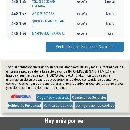
448.156
TERUEL SOCIEDAD
pequeña
Zaragoza
LIMITADA.
448.157
AGROSELECTA SA
pequeña
Madrid
QUINTANA SAN FROILAN
448.158
pequeña
Madrid
SL.
448.159
MARINA MULTIMARCA SL.
pequeña
Soria
Ver Ranking de Empresas Nacional
Todo el contenido de ranking-empresas.eleconomista.es y toda la información de
empresas procede de la base de datos de INFORMA D&B S.A.U. (S.M.E.) y es
tratada y suministrada por INFORMA D&B S.A.U. (S.M.E.). En todo caso, la
información de empresas que proporcionamos debe ser tenida en cuenta sólo
como un elemento más a considerar a la hora de adoptar decisiones comerciales
y no debe por tanto determinar las mismas.
Preguntas Frecuentes
Condiciones Generales
Política de Privacidad
Política de Cookies
Configuración de cookies
Hay más por ver