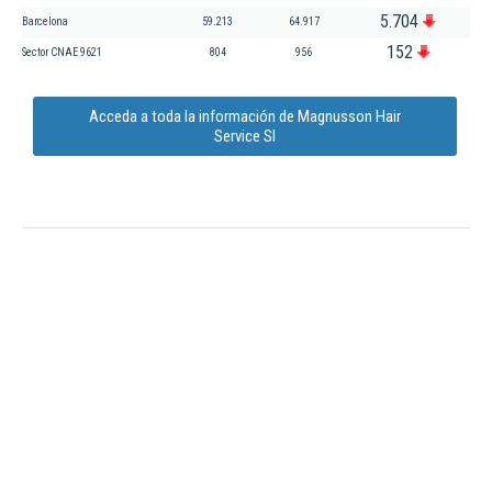
5.704
Barcelona
59.213
64.917
152
Sector CNAE 9621
804
956
Acceda a toda la información de Magnusson Hair
Service Sl