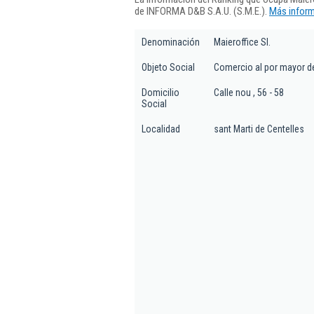
de INFORMA D&B S.A.U. (S.M.E.).
Más inform
Denominación
Maieroffice Sl.
Objeto Social
Comercio al por mayor de 
Domicilio
Calle nou , 56 - 58
Social
Localidad
sant Marti de Centelles