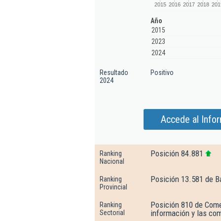
2015
2016
2017
2018
201
Año
2015
2023
2024
Resultado
Positivo
2024
Accede al Infor
Posición 84.881
Ranking
Nacional
Posición 13.581 de B
Ranking
Provincial
Posición 810 de Comer
Ranking
información y las co
Sectorial