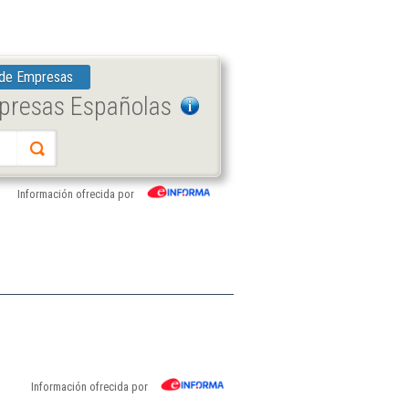
 de Empresas
mpresas Españolas
Información ofrecida por
Información ofrecida por