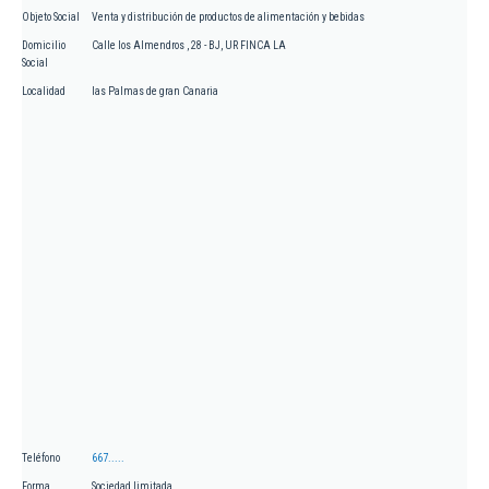
Objeto Social
Venta y distribución de productos de alimentación y bebidas
Domicilio
Calle los Almendros , 28 - BJ, UR FINCA LA
Social
Localidad
las Palmas de gran Canaria
Teléfono
667.....
Forma
Sociedad limitada