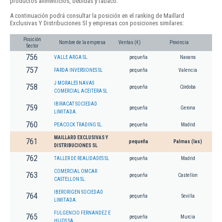
productos alimenticios, bebidas y tabaco.
A continuación podrá consultar la posición en el ranking de Maillard
Exclusivas Y Distribuciones Sl y empresas con posiciones similares:
Posición
Nombre de la empresa
Ventas (€)
Provincia
Sector
756
VALLE ARGA SL.
pequeña
Navarra
757
FARDA INVERSIONES SL
pequeña
Valencia
J MORALES NAVAS
758
pequeña
Córdoba
COMERCIAL ACEITERA SL
IBIRACAT SOCIEDAD
759
pequeña
Gerona
LIMITADA.
760
PEACOCK TRADING SL.
pequeña
Madrid
MAILLARD EXCLUSIVAS Y
761
pequeña
Palmas (las)
DISTRIBUCIONES SL
762
TALLER DE REALIDADES SL
pequeña
Madrid
COMERCIAL OMCAR
763
pequeña
Castellon
CASTELLON SL.
IBERORIGEN SOCIEDAD
764
pequeña
Sevilla
LIMITADA.
FULGENCIO FERNANDEZ E
765
pequeña
Murcia
HIJOS SA