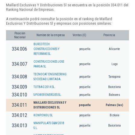
Maillard Exclusivas Y Distribuciones Sl se encuentra en la posición 334.011 del
Ranking Nacional de Empresas.
A continuación podrá consultar la posición en el ranking de Maillard
Exclusivas Y Distribuciones Sl y empresas con posiciones similares:
Posición
Nombre de la empresa
Ventas (€)
Provincia
Nacional
BURCOTECH
334.006
CONSTRUCCIONES Y
pequeña
Alicante
REFORMAS SL.
CONSTRUCCIONES JOSE
334.007
pequeña
Lugo
PARGA SL
TECNOCAT ENGINEERING
334.008
pequeña
Tarragona
SOCIEDAD LIMITADA.
334.009
TOTBAG 2014 SL.
pequeña
Barcelona
334.010
S-POWER ENERGIES SL.
pequeña
Baleares
MAILLARD EXCLUSIVAS Y
334.011
pequeña
Palmas (las)
DISTRIBUCIONES SL
334.012
KONPONDU SL
pequeña
Bizkaia
MANIPULATS G&M 2018
334.013
pequeña
Barcelona
S.L.