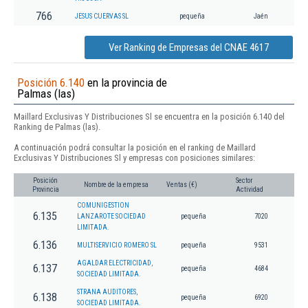
766
JESUS CUERVAS SL
pequeña
Jaén
Ver Ranking de Empresas del CNAE 4617
Posición 6.140
en la provincia de
Palmas (las)
Maillard Exclusivas Y Distribuciones Sl se encuentra en la posición 6.140 del
Ranking de Palmas (las).
A continuación podrá consultar la posición en el ranking de Maillard
Exclusivas Y Distribuciones Sl y empresas con posiciones similares:
Posición
Sector
Nombre de la empresa
Ventas (€)
Provincia
Actividad
COMUNIGESTION
6.135
LANZAROTE SOCIEDAD
pequeña
7020
LIMITADA.
6.136
MULTISERVICIO ROMERO SL
pequeña
9531
AGALDAR ELECTRICIDAD,
6.137
pequeña
4684
SOCIEDAD LIMITADA.
STRANA AUDITORES,
6.138
pequeña
6920
SOCIEDAD LIMITADA.