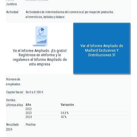
Jurídica
Actividad
Actividades de intermediarios del comercio al por mayor de productos
alimenticios, bebidas y tabaco
Ver el Informe Ampliado de
Maillard Exclusivas Y
Ve el Informe Ampliado. ¡Es gratis!
Regístrese en eInforma y le
Distribuciones Sl
regalamos el Informe Ampliado de
esta empresa
Número de
empleados
Capital Social
De 0 a 3.100 €
Ventas
Año
Variación
últimos años
2022
2023
34,4 %
2024
43 %
Resultado
Positivo
2024