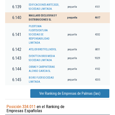
EDIFICACIONES ARITE 2020,
6.139
pequeña
4101
SOCIEDAD LIMITADA.
MAILLARD EXCLUSIVAS Y
6.140
pequeña
4617
DISTRIBUCIONES SL
PUERTOMA
FUERTEVENTURA
6.141
SOCIEDAD DE
pequeña
4332
RESPONSABILIDAD
LIMITADA.
6.142
ATELIER BREITFELLNER SL
pequeña
6831
EVENTTON BROS MEDIA
6.143
pequeña
9329
SOCIEDAD LIMITADA.
OBRAS Y CARPINTERIAS
6.144
pequeña
4102
ALONSO GARCIA SL
BOIRO FUER SOCIEDAD
6.145
pequeña
4335
LIMITADA.
Ver Ranking de Empresas de Palmas (las)
Posición 334.011
en el Ranking de
Empresas Españolas