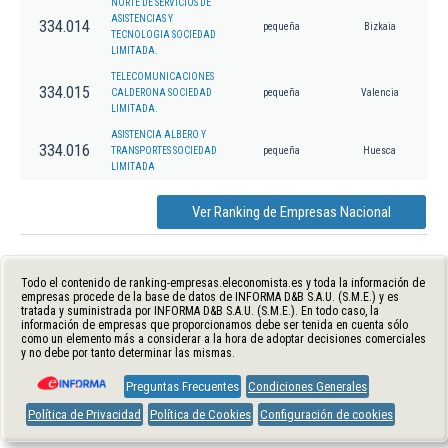
NORTE DE SERVICIOS DE
ASISTENCIAS Y
334.014
pequeña
Bizkaia
TECNOLOGIA SOCIEDAD
LIMITADA.
TELECOMUNICACIONES
334.015
CALDERONA SOCIEDAD
pequeña
Valencia
LIMITADA.
ASISTENCIA ALBERO Y
334.016
TRANSPORTES SOCIEDAD
pequeña
Huesca
LIMITADA
Ver Ranking de Empresas Nacional
Todo el contenido de ranking-empresas.eleconomista.es y toda la información de
empresas procede de la base de datos de INFORMA D&B S.A.U. (S.M.E.) y es
tratada y suministrada por INFORMA D&B S.A.U. (S.M.E.). En todo caso, la
información de empresas que proporcionamos debe ser tenida en cuenta sólo
como un elemento más a considerar a la hora de adoptar decisiones comerciales
y no debe por tanto determinar las mismas.
Preguntas Frecuentes
Condiciones Generales
Política de Privacidad
Política de Cookies
Configuración de cookies