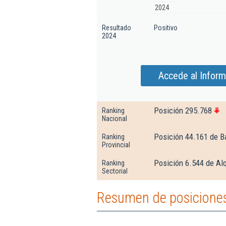
2024
Resultado
Positivo
2024
Accede al Inform
Posición 295.768
Ranking
Nacional
Posición 44.161 de B
Ranking
Provincial
Posición 6.544 de Alq
Ranking
Sectorial
Resumen de posiciones