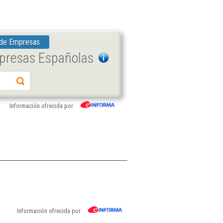
 de Empresas
mpresas Españolas
Información ofrecida por
Información ofrecida por