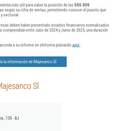
ienta más útil para saber la posición de las
500.000
s según su cifra de ventas, permitiendo conocer el puesto que
y sectorial.
presas deben haber presentado estados financieros normalizados
re comprendida entre Julio de 2024 y Junio de 2025, una duración
 acceda a su informe en eInforma pulsando
aquí
.
a la información de Majesanco Sl
Majesanco Sl
a , 135 - BJ