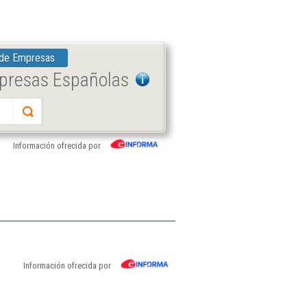
 de Empresas
mpresas Españolas
Información ofrecida por
Información ofrecida por