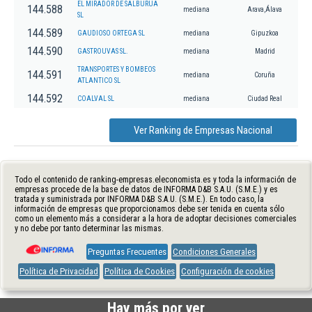
EL MIRADOR DE SALBURUA
144.588
mediana
Arava,Álava
SL
144.589
GAUDIOSO ORTEGA SL
mediana
Gipuzkoa
144.590
GASTROUVAS SL.
mediana
Madrid
TRANSPORTES Y BOMBEOS
144.591
mediana
Coruña
ATLANTICO SL
144.592
COALVAL SL
mediana
Ciudad Real
Ver Ranking de Empresas Nacional
Todo el contenido de ranking-empresas.eleconomista.es y toda la información de
empresas procede de la base de datos de INFORMA D&B S.A.U. (S.M.E.) y es
tratada y suministrada por INFORMA D&B S.A.U. (S.M.E.). En todo caso, la
información de empresas que proporcionamos debe ser tenida en cuenta sólo
como un elemento más a considerar a la hora de adoptar decisiones comerciales
y no debe por tanto determinar las mismas.
Preguntas Frecuentes
Condiciones Generales
Política de Privacidad
Política de Cookies
Configuración de cookies
Hay más por ver