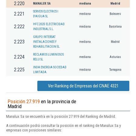
2.220
MANALUX SA
mediana
Madrid
SERVEIS ELECTRICS I
2.221
mediana
Baleares
D'AIGUA SL
HFC 2020 ELECTRICIDAD
2.222
mediana
Barcelona
INDUSTRIAL S.L.
GRUPO INTERSAT
2.223
INSTALACIONES Y
mediana
Madrid
REHABILITACION SL.
RECLAMOS LUMINOSOS
2.224
mediana
Asturias
RELU SL
INDA ENERGIA SOCIEDAD
2.225
mediana
Tarragona
LIMITADA.
Ver Ranking de Empresas del CNAE 4321
Posición 27.919
en la provincia de
Madrid
Manalux Sa se encuentra en la posición 27.919 del Ranking de Madrid.
A continuación podrá consultar la posición en el ranking de Manalux Sa y
empresas con posiciones similares: