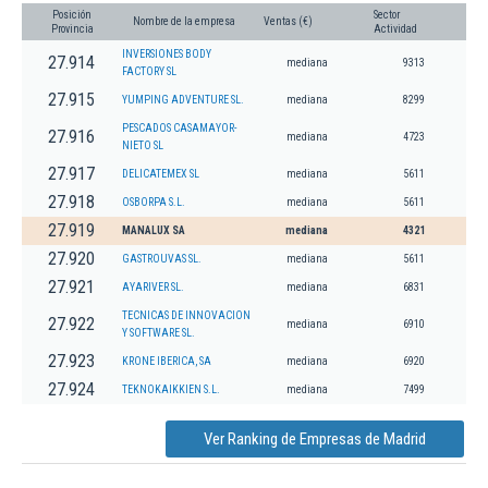
Posición
Sector
Nombre de la empresa
Ventas (€)
Provincia
Actividad
INVERSIONES BODY
27.914
mediana
9313
FACTORY SL
27.915
YUMPING ADVENTURE SL.
mediana
8299
PESCADOS CASAMAYOR-
27.916
mediana
4723
NIETO SL
27.917
DELICATEMEX SL
mediana
5611
27.918
OSBORPA S.L.
mediana
5611
27.919
MANALUX SA
mediana
4321
27.920
GASTROUVAS SL.
mediana
5611
27.921
AYARIVER SL.
mediana
6831
TECNICAS DE INNOVACION
27.922
mediana
6910
Y SOFTWARE SL.
27.923
KRONE IBERICA, SA
mediana
6920
27.924
TEKNOKAIKKIEN S.L.
mediana
7499
Ver Ranking de Empresas de Madrid