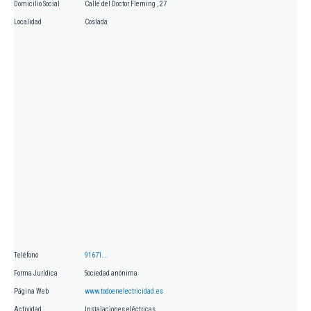
Domicilio Social
Calle del Doctor Fleming , 27
Localidad
Coslada
Teléfono
91671...
Forma Jurídica
Sociedad anónima
Página Web
www.todoenelectricidad.es
Actividad
Instalaciones eléctricas