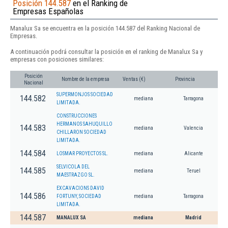
Posición 144.587
en el Ranking de
Empresas Españolas
Manalux Sa se encuentra en la posición 144.587 del Ranking Nacional de
Empresas.
A continuación podrá consultar la posición en el ranking de Manalux Sa y
empresas con posiciones similares:
Posición
Nombre de la empresa
Ventas (€)
Provincia
Nacional
SUPERMONJOS SOCIEDAD
144.582
mediana
Tarragona
LIMITADA.
CONSTRUCCIONES
HERMANOS SAHUQUILLO
144.583
mediana
Valencia
CHILLARON SOCIEDAD
LIMITADA.
144.584
LOSMAR PROYECTOS SL.
mediana
Alicante
SELVICOLA DEL
144.585
mediana
Teruel
MAESTRAZGO SL.
EXCAVACIONS DAVID
144.586
FORTUNY, SOCIEDAD
mediana
Tarragona
LIMITADA.
144.587
MANALUX SA
mediana
Madrid