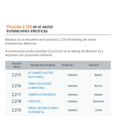
Posición 2.220
en el sector
Instalaciones eléctricas
Manalux Sa se encuentra en la posición 2.220 del Ranking del sector
Instalaciones eléctricas.
A continuación podrá consultar la posición en el ranking de Manalux Sa y
empresas con posiciones similares:
Posición
Nombre de la empresa
Ventas (€)
Provincia
Sector
3F CONNECT ELECTRIC
2.215
mediana
Madrid
SOLUTIONS SL.
GRADO SOLUCIONES
2.216
mediana
Murcia
CLIMATICAS SL.
2.217
CIRIMA ELECTRICIDAD SL
mediana
Navarra
2.218
VISUFOC SL.
mediana
Barcelona
INSTAL.LACIONS GLOBALS
2.219
mediana
Lérida
DE PONENT SL.