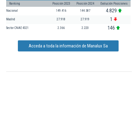
Ranking
Posición 2023
Posición 2024
Evolución Posiciones
4.829
Nacional
149.416
144.587
1
Madrid
27.918
27.919
146
Sector CNAE 4321
2.366
2.220
Acceda a toda la información de Manalux Sa