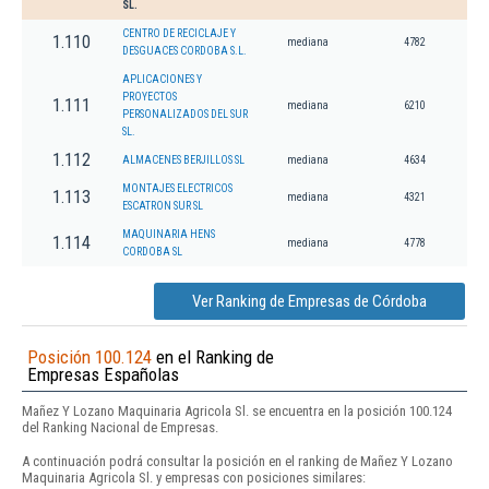
SL.
CENTRO DE RECICLAJE Y
1.110
mediana
4782
DESGUACES CORDOBA S.L.
APLICACIONES Y
PROYECTOS
1.111
mediana
6210
PERSONALIZADOS DEL SUR
SL.
1.112
ALMACENES BERJILLOS SL
mediana
4634
MONTAJES ELECTRICOS
1.113
mediana
4321
ESCATRON SUR SL
MAQUINARIA HENS
1.114
mediana
4778
CORDOBA SL
Ver Ranking de Empresas de Córdoba
Posición 100.124
en el Ranking de
Empresas Españolas
Mañez Y Lozano Maquinaria Agricola Sl. se encuentra en la posición 100.124
del Ranking Nacional de Empresas.
A continuación podrá consultar la posición en el ranking de Mañez Y Lozano
Maquinaria Agricola Sl. y empresas con posiciones similares: