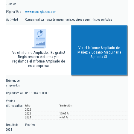
Jurídica
Página Web
www.manezylozano.com
Actividad
Comercio al por mayor de maquinaria, equipos y suministros agrícolas
Ver el Informe Ampliado de
Mañez Y Lozano Maquinaria
Ve el Informe Ampliado. ¡Es gratis!
Regístrese en eInforma y le
Agricola Sl.
regalamos el Informe Ampliado de
esta empresa
Número de
empleados
Capital Social
De 3.100 a 60.000 €
Ventas
Año
Variación
últimos años
2022
2023
15,64 %
2024
-4,64 %
Resultado
Positivo
2024