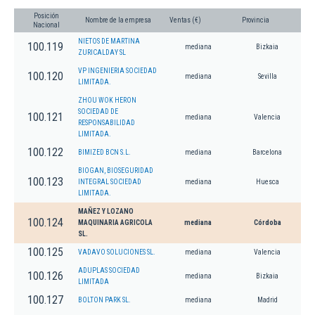
Posición
Nombre de la empresa
Ventas (€)
Provincia
Nacional
NIETOS DE MARTINA
100.119
mediana
Bizkaia
ZURICALDAY SL
VP INGENIERIA SOCIEDAD
100.120
mediana
Sevilla
LIMITADA.
ZHOU WOK HERON
SOCIEDAD DE
100.121
mediana
Valencia
RESPONSABILIDAD
LIMITADA.
100.122
BIMIZED BCN S.L.
mediana
Barcelona
BIOGAN, BIOSEGURIDAD
100.123
INTEGRAL SOCIEDAD
mediana
Huesca
LIMITADA.
MAÑEZ Y LOZANO
100.124
MAQUINARIA AGRICOLA
mediana
Córdoba
SL.
100.125
VADAVO SOLUCIONES SL.
mediana
Valencia
ADUPLAS SOCIEDAD
100.126
mediana
Bizkaia
LIMITADA
100.127
BOLTON PARK SL.
mediana
Madrid