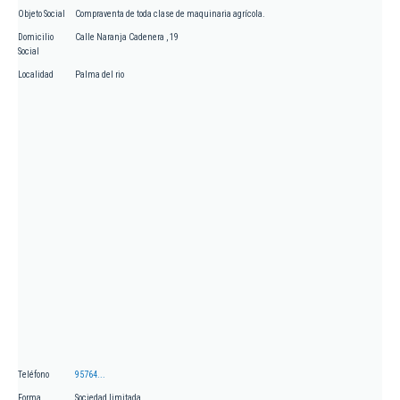
Objeto Social
Compraventa de toda clase de maquinaria agrícola.
Domicilio
Calle Naranja Cadenera , 19
Social
Localidad
Palma del rio
Teléfono
95764...
Forma
Sociedad limitada