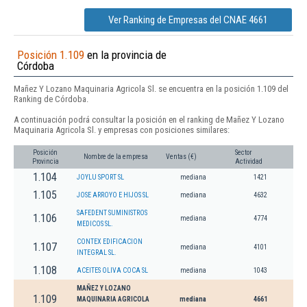
Ver Ranking de Empresas del CNAE 4661
Posición 1.109
en la provincia de
Córdoba
Mañez Y Lozano Maquinaria Agricola Sl. se encuentra en la posición 1.109 del
Ranking de Córdoba.
A continuación podrá consultar la posición en el ranking de Mañez Y Lozano
Maquinaria Agricola Sl. y empresas con posiciones similares:
Posición
Sector
Nombre de la empresa
Ventas (€)
Provincia
Actividad
1.104
JOYLU SPORT SL
mediana
1421
1.105
JOSE ARROYO E HIJOS SL
mediana
4632
SAFEDENT SUMINISTROS
1.106
mediana
4774
MEDICOS SL.
CONTEX EDIFICACION
1.107
mediana
4101
INTEGRAL SL.
1.108
ACEITES OLIVA COCA SL
mediana
1043
MAÑEZ Y LOZANO
1.109
MAQUINARIA AGRICOLA
mediana
4661