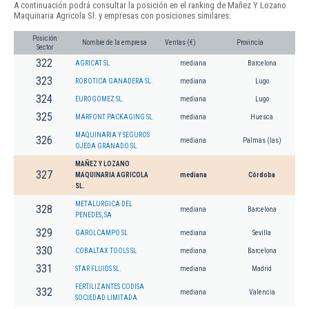
A continuación podrá consultar la posición en el ranking de Mañez Y Lozano
Maquinaria Agricola Sl. y empresas con posiciones similares:
Posición
Nombre de la empresa
Ventas (€)
Provincia
Sector
322
AGRICAT SL
mediana
Barcelona
323
ROBOTICA GANADERA SL.
mediana
Lugo
324
EUROGOMEZ SL.
mediana
Lugo
325
MARFONT PACKAGING SL.
mediana
Huesca
MAQUINARIA Y SEGUROS
326
mediana
Palmas (las)
OJEDA GRANADO SL
MAÑEZ Y LOZANO
327
MAQUINARIA AGRICOLA
mediana
Córdoba
SL.
METALURGICA DEL
328
mediana
Barcelona
PENEDES, SA
329
GAROLCAMPO SL
mediana
Sevilla
330
COBALTAX TOOLS SL
mediana
Barcelona
331
STAR FLUIDS SL.
mediana
Madrid
FERTILIZANTES CODISA
332
mediana
Valencia
SOCIEDAD LIMITADA.