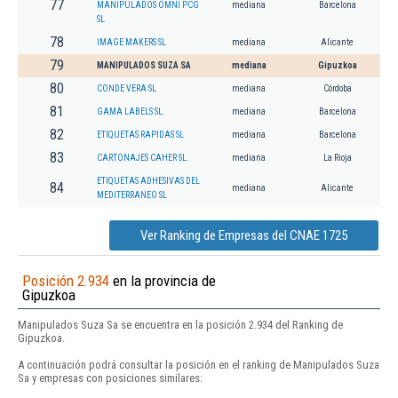
77
MANIPULADOS OMNI PCG
mediana
Barcelona
SL
78
IMAGE MAKERS SL
mediana
Alicante
79
MANIPULADOS SUZA SA
mediana
Gipuzkoa
80
CONDE VERA SL
mediana
Córdoba
81
GAMA LABELS SL.
mediana
Barcelona
82
ETIQUETAS RAPIDAS SL
mediana
Barcelona
83
CARTONAJES CAHER SL.
mediana
La Rioja
ETIQUETAS ADHESIVAS DEL
84
mediana
Alicante
MEDITERRANEO SL
Ver Ranking de Empresas del CNAE 1725
Posición 2.934
en la provincia de
Gipuzkoa
Manipulados Suza Sa se encuentra en la posición 2.934 del Ranking de
Gipuzkoa.
A continuación podrá consultar la posición en el ranking de Manipulados Suza
Sa y empresas con posiciones similares: