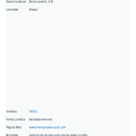
Domicilio Social
Barrio Larraitz , S/N
Localidad
Alegia
Teléfono
94365...
Forma Jurídica
Sociedad anónima
Página Web
www.manipuladossuza.com
Actividad
Fabricación de otros artículos de papel y cartón