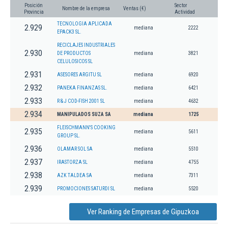
Posición
Sector
Nombre de la empresa
Ventas (€)
Provincia
Actividad
TECNOLOGIA APLICADA
2.929
mediana
2222
EPACK3 SL.
RECICLAJES INDUSTRIALES
2.930
DE PRODUCTOS
mediana
3821
CELULOSICOS SL
2.931
ASESORES ARGITU SL
mediana
6920
2.932
PANEKA FINANZAS SL.
mediana
6421
2.933
R & J COD-FISH 2001 SL
mediana
4632
2.934
MANIPULADOS SUZA SA
mediana
1725
FLEISCHMANN'S COOKING
2.935
mediana
5611
GROUP SL.
2.936
OLAMAR SOL SA
mediana
5510
2.937
IRASTORZA SL
mediana
4755
2.938
AZK TALDEA SA
mediana
7311
2.939
PROMOCIONES SATURDI SL
mediana
5520
Ver Ranking de Empresas de Gipuzkoa