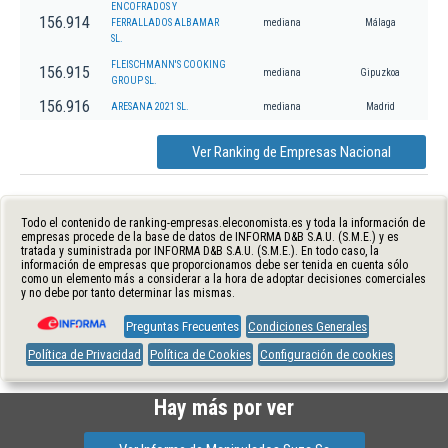
ENCOFRADOS Y
156.914
FERRALLADOS ALBAMAR
mediana
Málaga
SL.
FLEISCHMANN'S COOKING
156.915
mediana
Gipuzkoa
GROUP SL.
156.916
ARESANA 2021 SL.
mediana
Madrid
Ver Ranking de Empresas Nacional
Todo el contenido de ranking-empresas.eleconomista.es y toda la información de
empresas procede de la base de datos de INFORMA D&B S.A.U. (S.M.E.) y es
tratada y suministrada por INFORMA D&B S.A.U. (S.M.E.). En todo caso, la
información de empresas que proporcionamos debe ser tenida en cuenta sólo
como un elemento más a considerar a la hora de adoptar decisiones comerciales
y no debe por tanto determinar las mismas.
Preguntas Frecuentes
Condiciones Generales
Política de Privacidad
Política de Cookies
Configuración de cookies
Hay más por ver