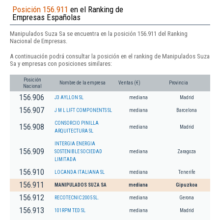
Posición 156.911
en el Ranking de
Empresas Españolas
Manipulados Suza Sa se encuentra en la posición 156.911 del Ranking
Nacional de Empresas.
A continuación podrá consultar la posición en el ranking de Manipulados Suza
Sa y empresas con posiciones similares:
Posición
Nombre de la empresa
Ventas (€)
Provincia
Nacional
156.906
J3 AYLLON SL
mediana
Madrid
156.907
J M L LIFT COMPONENTS SL
mediana
Barcelona
CONSORCIO PINILLA
156.908
mediana
Madrid
ARQUITECTURA SL
INTERGIA ENERGIA
156.909
SOSTENIBLE SOCIEDAD
mediana
Zaragoza
LIMITADA
156.910
LOCANDA ITALIANA SL
mediana
Tenerife
156.911
MANIPULADOS SUZA SA
mediana
Gipuzkoa
156.912
RECOTECNIC 2005 SL.
mediana
Gerona
156.913
101RPM TED SL
mediana
Madrid