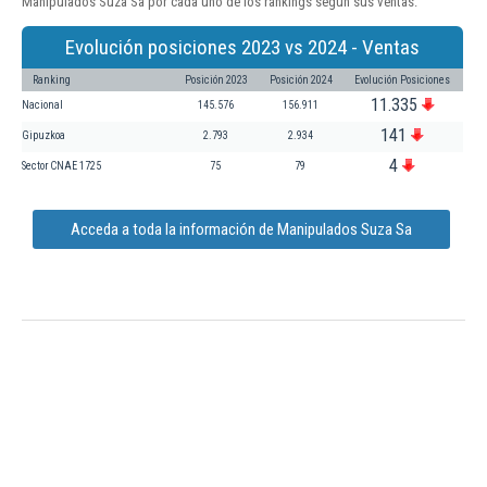
Manipulados Suza Sa por cada uno de los rankings según sus ventas:
Evolución posiciones 2023 vs 2024 - Ventas
Ranking
Posición 2023
Posición 2024
Evolución Posiciones
11.335
Nacional
145.576
156.911
141
Gipuzkoa
2.793
2.934
4
Sector CNAE 1725
75
79
Acceda a toda la información de Manipulados Suza Sa