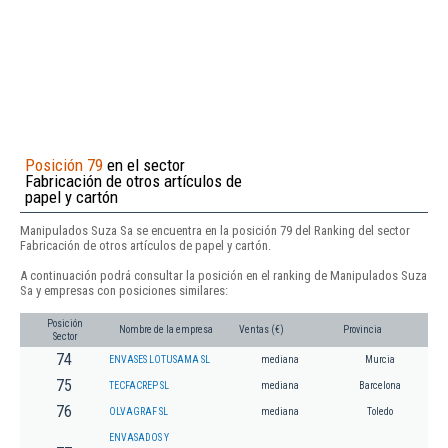
Posición 79
en el sector
Fabricación de otros artículos de
papel y cartón
Manipulados Suza Sa se encuentra en la posición 79 del Ranking del sector
Fabricación de otros artículos de papel y cartón.
A continuación podrá consultar la posición en el ranking de Manipulados Suza
Sa y empresas con posiciones similares:
Posición
Nombre de la empresa
Ventas (€)
Provincia
Sector
74
ENVASES LOTUSAMA SL
mediana
Murcia
75
TECFACREP SL
mediana
Barcelona
76
OLVAGRAF SL
mediana
Toledo
ENVASADOS Y