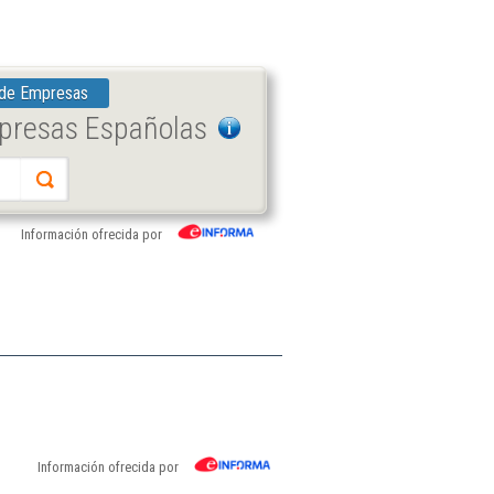
 de Empresas
mpresas Españolas
Información ofrecida por
Información ofrecida por