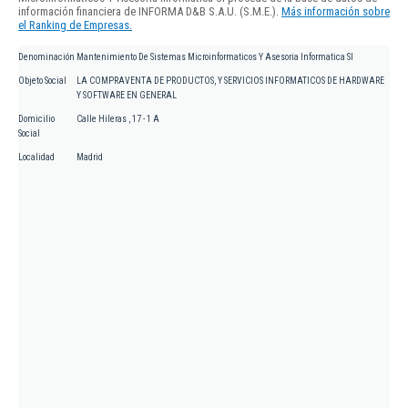
información financiera de INFORMA D&B S.A.U. (S.M.E.).
Más información sobre
el Ranking de Empresas.
Denominación
Mantenimiento De Sistemas Microinformaticos Y Asesoria Informatica Sl
Objeto Social
LA COMPRAVENTA DE PRODUCTOS, Y SERVICIOS INFORMATICOS DE HARDWARE
Y SOFTWARE EN GENERAL
Domicilio
Calle Hileras , 17 - 1 A
Social
Localidad
Madrid