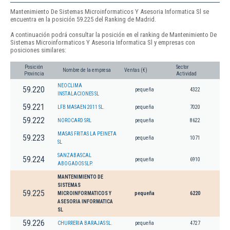
Mantenimiento De Sistemas Microinformaticos Y Asesoria Informatica Sl se
encuentra en la posición 59.225 del Ranking de Madrid.
A continuación podrá consultar la posición en el ranking de Mantenimiento De
Sistemas Microinformaticos Y Asesoria Informatica Sl y empresas con
posiciones similares:
Posición
Sector
Nombre de la empresa
Ventas (€)
Provincia
Actividad
NEOCLIMA
59.220
pequeña
4322
INSTALACIONES SL
59.221
LFB MASAEN 2011 SL.
pequeña
7020
59.222
NOROCARD SRL
pequeña
8622
MASAS FRITAS LA PEINETA
59.223
pequeña
1071
SL
SANZABASCAL
59.224
pequeña
6910
ABOGADOS SLP.
MANTENIMIENTO DE
SISTEMAS
59.225
MICROINFORMATICOS Y
pequeña
6220
ASESORIA INFORMATICA
SL
59.226
CHURRERIA BARAJAS SL.
pequeña
4727