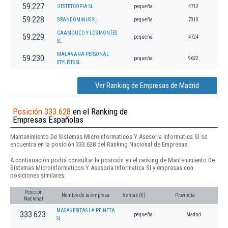
59.227
GESTETCOPIA SL
pequeña
4712
59.228
BRANDOMINUS SL.
pequeña
7010
CAAMOUCO Y LOS MONTES
59.229
pequeña
4724
SL.
MALAVANA PERSONAL
59.230
pequeña
9622
STYLISTS SL.
Ver Ranking de Empresas de Madrid
Posición 333.628
en el Ranking de
Empresas Españolas
Mantenimiento De Sistemas Microinformaticos Y Asesoria Informatica Sl se
encuentra en la posición 333.628 del Ranking Nacional de Empresas.
A continuación podrá consultar la posición en el ranking de Mantenimiento De
Sistemas Microinformaticos Y Asesoria Informatica Sl y empresas con
posiciones similares:
Posición
Nombre de la empresa
Ventas (€)
Provincia
Nacional
MASAS FRITAS LA PEINETA
333.623
pequeña
Madrid
SL