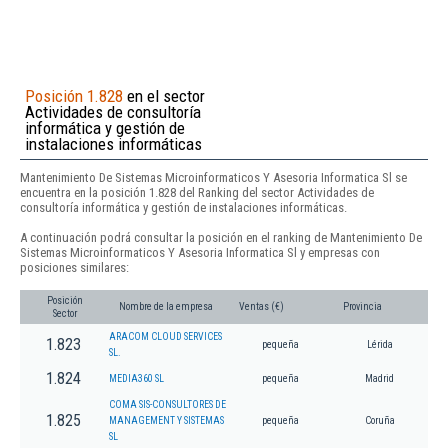
Posición 1.828
en el sector
Actividades de consultoría
informática y gestión de
instalaciones informáticas
Mantenimiento De Sistemas Microinformaticos Y Asesoria Informatica Sl se
encuentra en la posición 1.828 del Ranking del sector Actividades de
consultoría informática y gestión de instalaciones informáticas.
A continuación podrá consultar la posición en el ranking de Mantenimiento De
Sistemas Microinformaticos Y Asesoria Informatica Sl y empresas con
posiciones similares:
Posición
Nombre de la empresa
Ventas (€)
Provincia
Sector
ARACOM CLOUD SERVICES
1.823
pequeña
Lérida
SL.
1.824
MEDIA360 SL
pequeña
Madrid
COMA SIS-CONSULTORES DE
1.825
MANAGEMENT Y SISTEMAS
pequeña
Coruña
SL