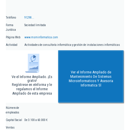
Teléfono
91298...
Forma
Sociedad limitada
Jurídica
Página Web
www.msminformatica.com
Actividad
Actividades de consultoría informática y gestión de instalaciones informáticas
Ver el Informe Ampliado de
Mantenimiento De Sistemas
Ve el Informe Ampliado. ¡Es
gratis!
Microinformaticos Y Asesoria
Regístrese en eInforma y le
Informatica Sl
regalamos el Informe
Ampliado de esta empresa
Número de
empleados
Capital Social
De 3.100 a 60.000 €
Ventas