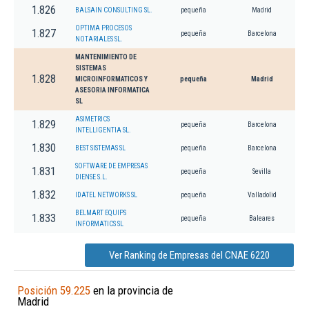
1.826
BALSAIN CONSULTING SL.
pequeña
Madrid
OPTIMA PROCESOS
1.827
pequeña
Barcelona
NOTARIALES SL.
MANTENIMIENTO DE
SISTEMAS
1.828
MICROINFORMATICOS Y
pequeña
Madrid
ASESORIA INFORMATICA
SL
ASIMETRICS
1.829
pequeña
Barcelona
INTELLIGENTIA SL.
1.830
BEST SISTEMAS SL
pequeña
Barcelona
SOFTWARE DE EMPRESAS
1.831
pequeña
Sevilla
DIENSE S.L.
1.832
IDATEL NETWORKS SL
pequeña
Valladolid
BELMART EQUIPS
1.833
pequeña
Baleares
INFORMATICS SL
Ver Ranking de Empresas del CNAE 6220
Posición 59.225
en la provincia de
Madrid