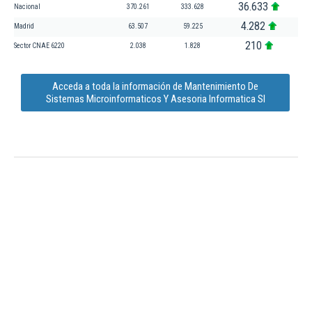
36.633
Nacional
370.261
333.628
4.282
Madrid
63.507
59.225
210
Sector CNAE 6220
2.038
1.828
Acceda a toda la información de Mantenimiento De
Sistemas Microinformaticos Y Asesoria Informatica Sl