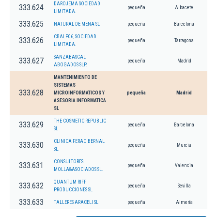
DAROJEMA SOCIEDAD
333.624
pequeña
Albacete
LIMITADA.
333.625
NATURAL DE MENA SL
pequeña
Barcelona
CBALP06, SOCIEDAD
333.626
pequeña
Tarragona
LIMITADA.
SANZABASCAL
333.627
pequeña
Madrid
ABOGADOS SLP.
MANTENIMIENTO DE
SISTEMAS
333.628
MICROINFORMATICOS Y
pequeña
Madrid
ASESORIA INFORMATICA
SL
THE COSMETIC REPUBLIC
333.629
pequeña
Barcelona
SL
CLINICA FERAO BERNAL
333.630
pequeña
Murcia
SL.
CONSULTORES
333.631
pequeña
Valencia
MOLLA&ASOCIADOS SL.
QUANTUM RIFF
333.632
pequeña
Sevilla
PRODUCCIONES SL
333.633
TALLERES ARACELI SL
pequeña
Almería