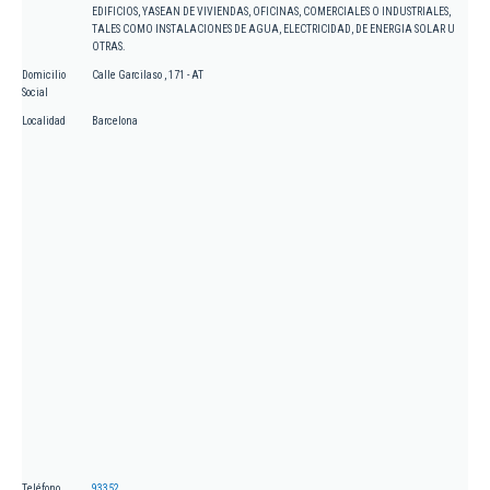
EDIFICIOS, YASEAN DE VIVIENDAS, OFICINAS, COMERCIALES O INDUSTRIALES,
TALES COMO INSTALACIONES DE AGUA, ELECTRICIDAD, DE ENERGIA SOLAR U
OTRAS.
Domicilio
Calle Garcilaso , 171 - AT
Social
Localidad
Barcelona
Teléfono
93352...