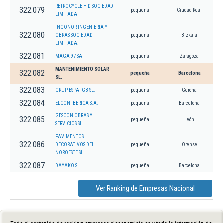
RETROCYCLE H D SOCIEDAD
322.079
pequeña
Ciudad Real
LIMITADA
INGONOR INGENIERIA Y
322.080
OBRAS SOCIEDAD
pequeña
Bizkaia
LIMITADA.
322.081
MAGA 97 SA
pequeña
Zaragoza
MANTENIMIENTO SOLAR
322.082
pequeña
Barcelona
SL.
322.083
GRUP ESPAI GB SL.
pequeña
Gerona
322.084
ELCON IBERICA S.A.
pequeña
Barcelona
GESCON OBRAS Y
322.085
pequeña
León
SERVICIOS SL
PAVIMENTOS
322.086
DECORATIVOS DEL
pequeña
Orense
NOROESTE SL
322.087
DAYAKO SL
pequeña
Barcelona
Ver Ranking de Empresas Nacional