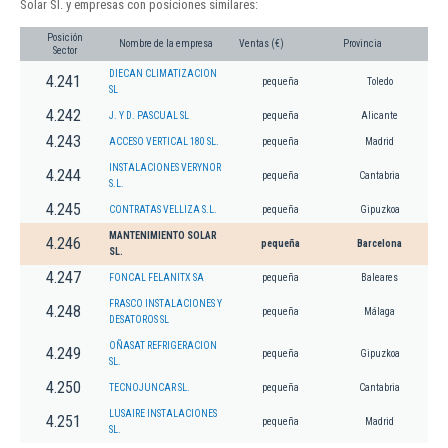
Solar Sl. y empresas con posiciones similares:
Posición
Nombre de la empresa
Ventas (€)
Provincia
Sector
DIECAN CLIMATIZACION
4.241
pequeña
Toledo
SL
4.242
J. Y D. PASCUAL SL
pequeña
Alicante
4.243
ACCESO VERTICAL 180 SL.
pequeña
Madrid
INSTALACIONES VERYNOR
4.244
pequeña
Cantabria
S.L.
4.245
CONTRATAS VELLIZA S.L.
pequeña
Gipuzkoa
MANTENIMIENTO SOLAR
4.246
pequeña
Barcelona
SL.
4.247
FONCAL FELANITX SA
pequeña
Baleares
FRASCO INSTALACIONES Y
4.248
pequeña
Málaga
DESATOROS SL
OÑASAT REFRIGERACION
4.249
pequeña
Gipuzkoa
SL.
4.250
TECNOJUNCAR SL.
pequeña
Cantabria
LUSAIRE INSTALACIONES
4.251
pequeña
Madrid
SL.