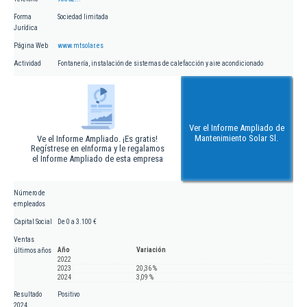
Forma
Sociedad limitada
Jurídica
Página Web
www.mtsolar.es
Actividad
Fontanería, instalación de sistemas de calefacción y aire acondicionado
Ver el Informe Ampliado de
Mantenimiento Solar Sl.
Ve el Informe Ampliado. ¡Es gratis!
Regístrese en eInforma y le regalamos
el Informe Ampliado de esta empresa
Número de
empleados
Capital Social
De 0 a 3.100 €
Ventas
Año
Variación
últimos años
2022
2023
20,36 %
2024
3,09 %
Resultado
Positivo
2024