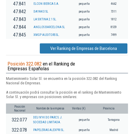
47.841
ELCON IBERICA S.A.
pequeña
4662
47.842
DAYAKO SL
pequeña
7311
47.843
LA SIXTINA 2.1 SL.
pequeña
1812
47.844
ANGLOS BARCELONA SL
pequeña
8559
47.845
XMGP AUDITORS SL.
pequeña
7499
Ver Ranking de Empresas de Barcelona
Posición 322.082
en el Ranking de
Empresas Españolas
Mantenimiento Solar Sl. se encuentra en la posición 322.082 del Ranking
Nacional de Empresas.
A continuación podrá consultar la posición en el ranking de Mantenimiento
Solar Sl. y empresas con posiciones similares:
Posición
Nombre de la empresa
Ventas (€)
Provincia
Nacional
DEU N'HI DO PARC S. J.
322.077
pequeña
Tarragona
SOCIEDAD LIMITADA.
322.078
PAPELERIAS ALEXPRI SL.
pequeña
Madrid