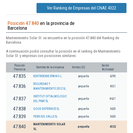
Ver Ranking de Empresas del CNAE 4322
Posición 47.840
en la provincia de
Barcelona
Mantenimiento Solar Sl. se encuentra en la posición 47.840 del Ranking de
Barcelona.
A continuación podrá consultar la posición en el ranking de Mantenimiento
Solar Sl. y empresas con posiciones similares:
Posición
Sector
Nombre de la empresa
Ventas (€)
Provincia
Actividad
47.835
SENTRISENSE SPAIN S.L.
pequeña
6290
SEGURIDAD Y
47.836
pequeña
4321
MANTENIMIENTO 2012 SL.
INSTITUT OFTALMOLOGIC
47.837
pequeña
8621
DEL PRAT SL
47.838
GOOD EXPERINCE SL.
pequeña
5630
47.839
PERIS DEL VALLE SL
pequeña
5630
MANTENIMIENTO SOLAR
47.840
pequeña
4322
SL.