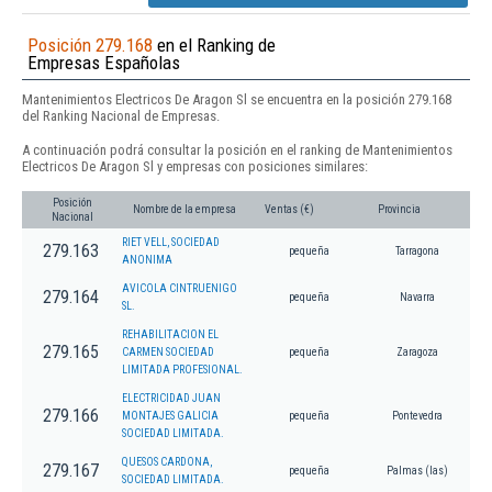
Posición 279.168
en el Ranking de
Empresas Españolas
Mantenimientos Electricos De Aragon Sl se encuentra en la posición 279.168
del Ranking Nacional de Empresas.
A continuación podrá consultar la posición en el ranking de Mantenimientos
Electricos De Aragon Sl y empresas con posiciones similares:
Posición
Nombre de la empresa
Ventas (€)
Provincia
Nacional
RIET VELL, SOCIEDAD
279.163
pequeña
Tarragona
ANONIMA
AVICOLA CINTRUENIGO
279.164
pequeña
Navarra
SL.
REHABILITACION EL
279.165
CARMEN SOCIEDAD
pequeña
Zaragoza
LIMITADA PROFESIONAL.
ELECTRICIDAD JUAN
279.166
MONTAJES GALICIA
pequeña
Pontevedra
SOCIEDAD LIMITADA.
QUESOS CARDONA,
279.167
pequeña
Palmas (las)
SOCIEDAD LIMITADA.