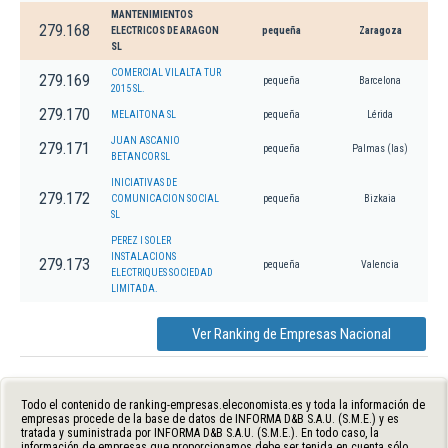
MANTENIMIENTOS
279.168
ELECTRICOS DE ARAGON
pequeña
Zaragoza
SL
COMERCIAL VILALTA TUR
279.169
pequeña
Barcelona
2015 SL.
279.170
MELAITONA SL
pequeña
Lérida
JUAN ASCANIO
279.171
pequeña
Palmas (las)
BETANCOR SL
INICIATIVAS DE
279.172
COMUNICACION SOCIAL
pequeña
Bizkaia
SL
PEREZ I SOLER
INSTALACIONS
279.173
pequeña
Valencia
ELECTRIQUES SOCIEDAD
LIMITADA.
Ver Ranking de Empresas Nacional
Todo el contenido de ranking-empresas.eleconomista.es y toda la información de
empresas procede de la base de datos de INFORMA D&B S.A.U. (S.M.E.) y es
tratada y suministrada por INFORMA D&B S.A.U. (S.M.E.). En todo caso, la
información de empresas que proporcionamos debe ser tenida en cuenta sólo