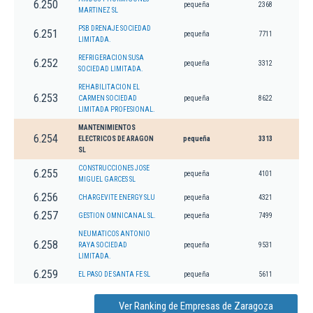
6.250
pequeña
2368
MARTINEZ SL
PSB DRENAJE SOCIEDAD
6.251
pequeña
7711
LIMITADA.
REFRIGERACION SUSA
6.252
pequeña
3312
SOCIEDAD LIMITADA.
REHABILITACION EL
6.253
CARMEN SOCIEDAD
pequeña
8622
LIMITADA PROFESIONAL.
MANTENIMIENTOS
6.254
ELECTRICOS DE ARAGON
pequeña
3313
SL
CONSTRUCCIONES JOSE
6.255
pequeña
4101
MIGUEL GARCES SL
6.256
CHARGEVITE ENERGY SLU
pequeña
4321
6.257
GESTION OMNICANAL SL.
pequeña
7499
NEUMATICOS ANTONIO
6.258
RAYA SOCIEDAD
pequeña
9531
LIMITADA.
6.259
EL PASO DE SANTA FE SL
pequeña
5611
Ver Ranking de Empresas de Zaragoza