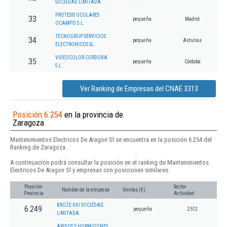
SOCIEDAD LIMITADA
PROTESIS OCULARES
33
pequeña
Madrid
OCAMPO S.L.
TECNOGRUP SERVICIOS
34
pequeña
Asturias
ELECTRONICOS SL.
VIDEOCOLOR CORDOBA
35
pequeña
Córdoba
S.L.
Ver Ranking de Empresas del CNAE 3313
Posición 6.254
en la provincia de
Zaragoza
Mantenimientos Electricos De Aragon Sl se encuentra en la posición 6.254 del
Ranking de Zaragoza.
A continuación podrá consultar la posición en el ranking de Mantenimientos
Electricos De Aragon Sl y empresas con posiciones similares:
Posición
Sector
Nombre de la empresa
Ventas (€)
Provincia
Actividad
BROZE XXI SOCIEDAD
6.249
pequeña
2512
LIMITADA.
ARIDOS Y HORMIGONES