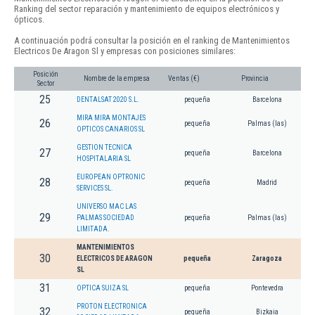
Ranking del sector reparación y mantenimiento de equipos electrónicos y
ópticos.
A continuación podrá consultar la posición en el ranking de Mantenimientos
Electricos De Aragon Sl y empresas con posiciones similares:
Posición
Nombre de la empresa
Ventas (€)
Provincia
Sector
25
DENTALSAT 2020 S.L.
pequeña
Barcelona
MIRA MIRA MONTAJES
26
pequeña
Palmas (las)
OPTICOS CANARIOS SL
GESTION TECNICA
27
pequeña
Barcelona
HOSPITALARIA SL
EUROPEAN OPTRONIC
28
pequeña
Madrid
SERVICES SL.
UNIVERSO MAC LAS
29
PALMAS SOCIEDAD
pequeña
Palmas (las)
LIMITADA.
MANTENIMIENTOS
30
ELECTRICOS DE ARAGON
pequeña
Zaragoza
SL
31
OPTICA SUIZA SL
pequeña
Pontevedra
PROTON ELECTRONICA
32
pequeña
Bizkaia