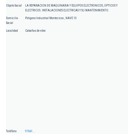
Objeto Social
LA REPARACION DE MAQUINARIA Y EQUIPOS ELECTRONICOS, OPTICOS Y
ELECTRICOS. INSTALACIONES ELECTRICAS Y SU MANTENIMIENTO.
Domicilio
Poligono Industrial Montecicos , NAVE 13
Social
Localidad
Cabañas de ebro
Teléfono
97661...