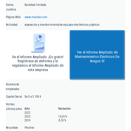
Forma
Sociedad limitada
Jurídica
Página Web
www.maeldar.com
Actividad
reparación y mantenimiento de equipos electrónicos y ópticos
Ver el Informe Ampliado de
Mantenimientos Electricos De
Ve el Informe Ampliado. ¡Es gratis!
Regístrese en eInforma y le
Aragon Sl
regalamos el Informe Ampliado de
esta empresa
Número de
empleados
Capital Social
De 0 a 3.100 €
Ventas
Año
Variación
últimos años
2022
2023
14,36 %
2024
-8,53 %
Resultado
Positivo