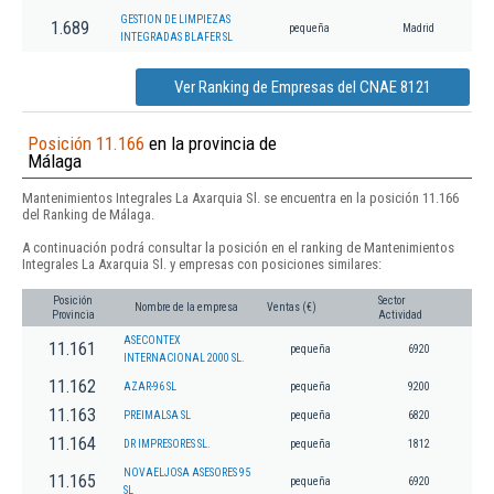
GESTION DE LIMPIEZAS
1.689
pequeña
Madrid
INTEGRADAS BLAFER SL
Ver Ranking de Empresas del CNAE 8121
Posición 11.166
en la provincia de
Málaga
Mantenimientos Integrales La Axarquia Sl. se encuentra en la posición 11.166
del Ranking de Málaga.
A continuación podrá consultar la posición en el ranking de Mantenimientos
Integrales La Axarquia Sl. y empresas con posiciones similares:
Posición
Sector
Nombre de la empresa
Ventas (€)
Provincia
Actividad
ASECONTEX
11.161
pequeña
6920
INTERNACIONAL 2000 SL.
11.162
AZAR-96 SL
pequeña
9200
11.163
PREIMALSA SL
pequeña
6820
11.164
DR IMPRESORES SL.
pequeña
1812
NOVAELJOSA ASESORES 95
11.165
pequeña
6920
SL