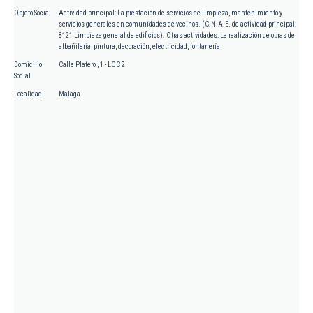
Objeto Social
Actividad principal: La prestación de servicios de limpieza, mantenimiento y
servicios generales en comunidades de vecinos. (C.N.A.E. de actividad principal:
8121 Limpieza general de edificios). Otras actividades: La realización de obras de
albañilería, pintura, decoración, electricidad, fontanería
Domicilio
Calle Platero , 1 - LOC 2
Social
Localidad
Malaga