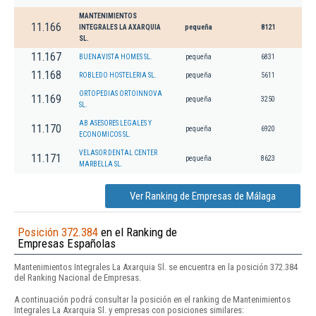
MANTENIMIENTOS
11.166
INTEGRALES LA AXARQUIA
pequeña
8121
SL.
11.167
BUENAVISTA HOMES SL.
pequeña
6831
11.168
ROBLEDO HOSTELERIA SL.
pequeña
5611
ORTOPEDIAS ORTOINNOVA
11.169
pequeña
3250
SL.
AB ASESORES LEGALES Y
11.170
pequeña
6920
ECONOMICOS SL.
VELASOR DENTAL CENTER
11.171
pequeña
8623
MARBELLA SL.
Ver Ranking de Empresas de Málaga
Posición 372.384
en el Ranking de
Empresas Españolas
Mantenimientos Integrales La Axarquia Sl. se encuentra en la posición 372.384
del Ranking Nacional de Empresas.
A continuación podrá consultar la posición en el ranking de Mantenimientos
Integrales La Axarquia Sl. y empresas con posiciones similares: