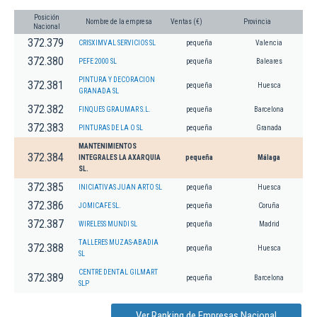
Posición
Nombre de la empresa
Ventas (€)
Provincia
Nacional
372.379
CRISXIMVAL SERVICIOS SL
pequeña
Valencia
372.380
PEFE 2000 SL
pequeña
Baleares
PINTURA Y DECORACION
372.381
pequeña
Huesca
GRANADA SL
372.382
FINQUES GRAUMAR S.L.
pequeña
Barcelona
372.383
PINTURAS DE LA O SL
pequeña
Granada
MANTENIMIENTOS
372.384
INTEGRALES LA AXARQUIA
pequeña
Málaga
SL.
372.385
INICIATIVAS JUAN ARTO SL
pequeña
Huesca
372.386
JOMICAFE SL.
pequeña
Coruña
372.387
WIRELESS MUNDI SL
pequeña
Madrid
TALLERES MUZAS-ABADIA
372.388
pequeña
Huesca
SL
CENTRE DENTAL GILMART
372.389
pequeña
Barcelona
SLP
Ver Ranking de Empresas Nacional