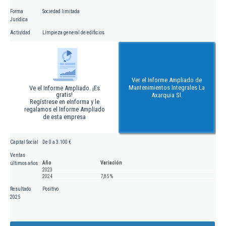
Forma
Sociedad limitada
Jurídica
Actividad
Limpieza general de edificios
Ver el Informe Ampliado de
Mantenimientos Integrales La
Ve el Informe Ampliado. ¡Es
gratis!
Axarquia Sl.
Regístrese en eInforma y le
regalamos el Informe Ampliado
de esta empresa
Capital Social
De 0 a 3.100 €
Ventas
Año
Variación
últimos años
2023
2024
7,85 %
Resultado
Positivo
2025