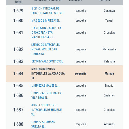
Sector
GESTION INTEGRAL DE
1.679
pequeña
Zaragoza
COMUNIDADES EL SOL SL
1.680
MABELO LIMPIEZAS SL.
pequeña
Teruel
GARBIKAIN GARBIKETA
1.681
OROKORRAK ETA
pequeña
Gipuzkoa
MANTENTZEA S.L.
SERVICIOS INTEGRALES
1.682
NOVALIM SOCIEDAD
pequeña
Pontevedra
LIMITADA.
1.683
CRISXIMVAL SERVICIOS SL
pequeña
Valencia
MANTENIMIENTOS
1.684
INTEGRALES LA AXARQUIA
pequeña
Málaga
SL.
1.685
LIMPIEZAS MAVES SL.
pequeña
Madrid
LIMPIEZAS INTEGRALES
1.686
pequeña
Castellon
VILA-REAL SL.
JOIZPE SOLUCIONES
1.687
INTEGRALES DE HIGIENE
pequeña
Gipuzkoa
SL.
LIMPIEZAS ROMAN
1.688
pequeña
Asturias
VUELTA SL